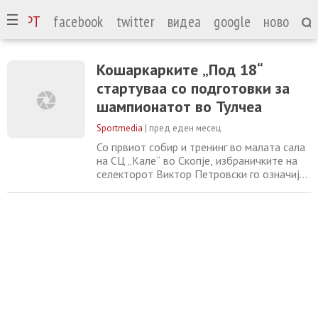
СПОРТ
facebook
twitter
видеа
google
ново
Кошаркарките „Под 18“
стартуваа со подготовки за
шампионатот во Тулчеа
Sportmedia
|
пред еден месец
Со првиот собир и тренинг во малата сала
на СЦ „Кале“ во Скопје, избраничките на
селекторот Виктор Петровски го означија
почетокот на подготовките за
континенталниот шампионат, на кој
Македонија ќе настапи во групата „Д“
заедно со селекциите на Грција, Словачка,
Данска и Велика Британија. Стручниот
штаб ќе располага со доволен период за
да ја темпира