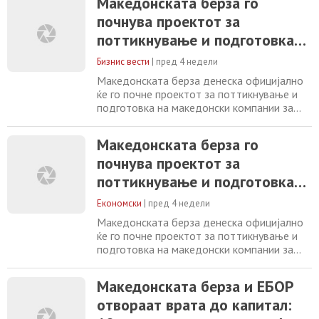
Македонската берза го
почнува проектот за
поттикнување и подготовка
на домашните компании за
Бизнис вести
|
пред 4 недели
пазарно финансирање
Македонската берза денеска официјално
ќе го почне проектот за поттикнување и
подготовка на македонски компании за
пазарно финансирање. Проектот е
поддржан од ЕБРД врз основа на
Македонската берза го
потпишаниот Меморандум за соработка, а
почнува проектот за
ќе се имплементира од PWC Северна
Македонија и PWC Хрватска. Во рамки на
поттикнување и подготовка
проектот, најмногу десет компании ќе
на домашните компании за
добијат професионална и
Економски
|
пред 4 недели
пазарно финансирање
Македонската берза денеска официјално
ќе го почне проектот за поттикнување и
подготовка на македонски компании за
пазарно финансирање. Проектот е
поддржан од ЕБРД врз основа на
Македонската берза и ЕБОР
потпишаниот Меморандум за соработка, а
отвораат врата до капитал:
ќе се имплементира од PWC Македонија и
PWC Хрватска. Во рамки на проектот,