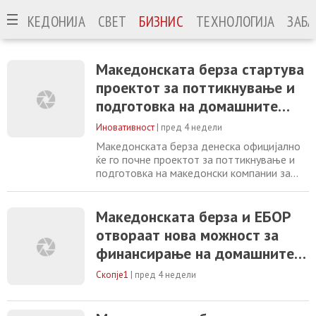
МАКЕДОНИЈА
СВЕТ
БИЗНИС
ТЕХНОЛОГИЈА
ЗАБА
Македонската берза стартува
проектот за поттикнување и
подготовка на домашните
компании за пазарно
Иновативност
|
пред 4 недели
финансирање
Македонската берза денеска официјално
ќе го почне проектот за поттикнување и
подготовка на македонски компании за
пазарно финансирање. Проектот е
поддржан од ЕБРД врз основа на
потпишаниот Меморандум за соработка, а
Македонската берза и ЕБОР
ќе се имплементира од PWC Северна
отвораат нова можност за
Македонија и PWC Хрватска. Во рамки на
финансирање на домашните
проектот, најмногу десет компании ќе
добијат професионална и
компании: 10 компании ќе се
Скопје1
|
пред 4 недели
подготвуваат за излез на
пазарот на капитал