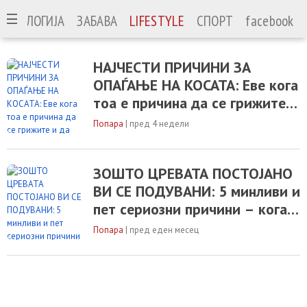
ЕХНОЛОГИЈА
ЗАБАВА
LIFESTYLE
СПОРТ
facebook
НАЈЧЕСТИ ПРИЧИНИ ЗА
ОПАЃАЊЕ НА КОСАТА: Еве кога
тоа е причина да се грижите и
да одите на лекар
Попара
|
пред 4 недели
ЗОШТО ЦРЕВАТА ПОСТОЈАНО
ВИ СЕ ПОДУВАНИ: 5 минливи и
пет сериозни причини – кога е
време да одите на лекар?
Попара
|
пред еден месец