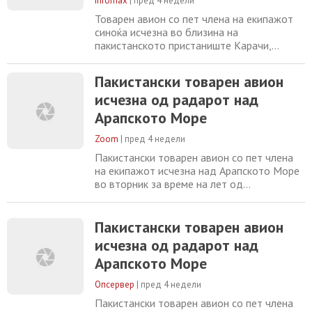
Infomax
|
пред 4 недели
Товарен авион со пет члена на екипажот
синоќа исчезна во близина на
пакистанското пристаниште Карачи,
откако претходно почнал брзо да се
спушта и изгубил контакт со контролата на
Пакистански товарен авион
летање на Обединетите Арапски Емирати.
исчезна од радарот над
Пакистанската управа за цивилно
воздухопловство објави на социјалните
Арапското Море
медиуми дека во тек се спасувачки
операции во Арапското Море.
Zoom
|
пред 4 недели
Пакистански товарен авион со пет члена
на екипажот исчезна над Арапското Море
во вторник за време на лет од
Обединетите Арапски Емирати до
Пакистан, а властите започнаа потрага,
јавува агенцијата Анадолија . The last
Пакистански товарен авион
couple minutes of this flight was hell. K2
исчезна од радарот над
Airways Cargo Boeing 737 Disappears Over
Арапското Море
Arabian Sea Near Karachi; Five Crew Missing
Karachi,
Опсервер
|
пред 4 недели
Пакистански товарен авион со пет члена