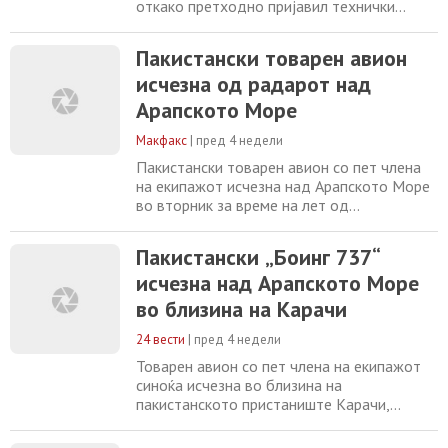
откако претходно пријавил технички
проблем и нагло почнал да ја менува
висината. Пакистански товарен авион на
Пакистански товарен авион
компанијата K2 Airways исчезна од радар
исчезна од радарот над
додека летал од Шарџа, Обединети
Арапски Емирати, кон Карачи, Пакистан.
Арапското Море
Во авионот имало пет члена на екипажот.
Станува збор за
Макфакс
|
пред 4 недели
Пакистански товарен авион со пет члена
на екипажот исчезна над Арапското Море
во вторник за време на лет од
Обединетите Арапски Емирати до
Пакистан, а властите започнаа потрага,
Пакистански „Боинг 737“
јавува агенцијата Анадолија . Последни
исчезна над Арапското Море
снимени моменти Тарговскиот авион Боинг
737-400 на авиокомпанијата К2 Ервејс бил
во близина на Карачи
на лет од Шарџа до Карачи. Според
соопштението на Пакистанската
24 вести
|
пред 4 недели
Товарен авион со пет члена на екипажот
синоќа исчезна во близина на
пакистанското пристаниште Карачи,
откако претходно почнал брзо да се
спушта и изгубил контакт со контролата на