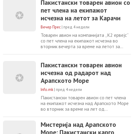
Пакистански товарен авион со
летање на Обединетите Арапски Емирати.
пет члена на екипажот
Пакистанската управа за цивилно
воздухопловство објави на социјалните
исчезна на летот за Карачи
медиуми дека во тек се спасувачки
операции во Арапското Море.
Вечер Прес
|
пред 4 недели
Товарен авион на компанијата „K2 ервејс“
со пет члена на екипажот исчезна во
вторник вечерта за време на летот за
Карачи откако пријави проблем со
навигацискиот систем, соопштија денес
пакистанските воздухопловни власти.
Пакистански товарен авион
Авионот бил „Боинг 737-400“, регистриран
исчезна од радарот над
во Пакистан, кој летал од Шарџа во
Арапското Море
Обединетите Арапски Емирати до Карачи.
Според првичните
Info.mk
|
пред 4 недели
Пакистански товарен авион со пет члена
на екипажот исчезна над Арапското Море
во вторник за време на лет од
Обединетите Арапски Емирати до
Пакистан, а властите започнаа потрага,
Мистерија над Арапското
јавува агенцијата Анадолија . The last
Море: Пакистански карго
couple minutes of this flight was hell. K2