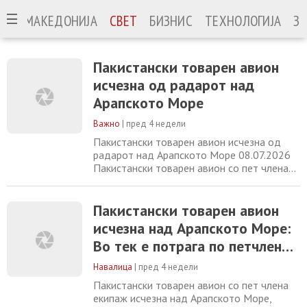
МАКЕДОНИЈА
СВЕТ
БИЗНИС
ТЕХНОЛОГИЈА
ЗА
Пакистански товарен авион
исчезна од радарот над
Арапското Море
Важно
|
пред 4 недели
Пакистански товарен авион исчезна од
радарот над Арапското Море 08.07.2026
Пакистански товарен авион со пет члена
на екипажот исчезна над Арапското Море
во вторник за време на лет од
Обединетите Арапски Емирати до
Пакистански товарен авион
Пакистан, а властите започнаа потрага,
исчезна над Арапското Море:
јавува агенцијата Анадолија . The last
Во тек е потрага по петчлен
couple minutes of this flight was hell. K2
Airways Cargo Boeing
екипаж
Навалица
|
пред 4 недели
Пакистански товарен авион со пет члена
екипаж исчезна над Арапското Море,