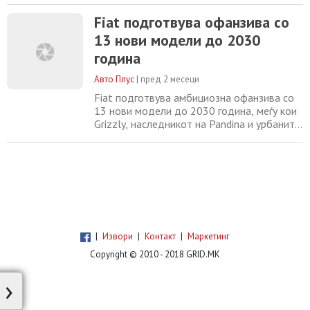
подготвува една од најамбициозните
Fiat подготвува офанзива со
производни стратегии во својата понова
13 нови модели до 2030
историја. Италијанскиот производител, кој
во последната деценија најмногу се
година
потпираше на моделите 500 и Panda,
најави дури 13
Авто Плус
|
пред 2 месеци
Fiat подготвува амбициозна офанзива со
13 нови модели до 2030 година, меѓу кои
Grizzly, наследникот на Pandina и урбаните
електрични возила Fiat подготвува една
од најамбициозните производни стратегии
во својата понова историја. Италијанскиот
производител, кој во последната деценија
најмногу се потпираше на моделите 500 и
Panda, најави дури 13 нови
|
Извори
|
Контакт
|
Маркетинг
Copyright © 2010 - 2018 GRID.MK
›