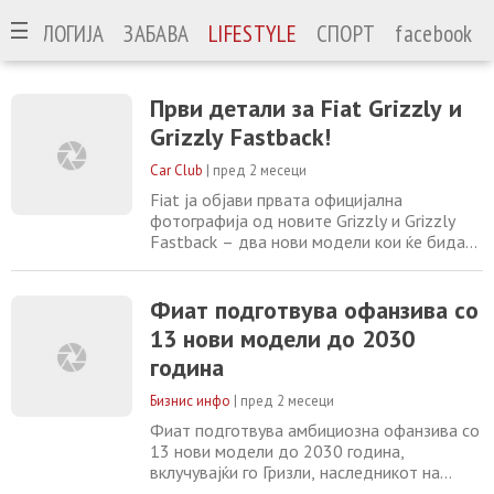
ЕХНОЛОГИЈА
ЗАБАВА
LIFESTYLE
СПОРТ
facebook
Први детали за Fiat Grizzly и
Grizzly Fastback!
Car Club
|
пред 2 месеци
Fiat ја објави првата официјална
фотографија од новите Grizzly и Grizzly
Fastback – два нови модели кои ќе бидат
дел од новото глобално портфолио на
италијанскиот бренд. „Grande Panda го
означи враќањето на Fiat кон достапните
Фиат подготвува офанзива со
семејни возила. Со Grizzly и Grizzly
13 нови модели до 2030
Fastback, ја заокружуваме оваа понуда со
година
две нови возила дизајнирани околу
различни потребни
Бизнис инфо
|
пред 2 месеци
Фиат подготвува амбициозна офанзива со
13 нови модели до 2030 година,
вклучувајќи го Гризли, наследникот на
Пандина, и урбани електрични возила Fiat