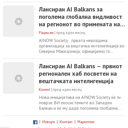
првата невладина организација за
Лансиран AI Balkans за
вештачка интелигенција во Северна
поголема глобална видливост
Македонија, официјално го лансираше AI
Balkans – првиот регионален ВИ хаб
на регионот во примената на
посветен на вештачката интелигенција во
вештачката интелигенција
Западен Балкан. Оваа
Рацин.мк
|
пред еден месец
AINOW Society , првата невладина
организација за вештачка интелигенција во
Северна Македонија, официјално го
лансираше AI Balkans – првиот регионален
ВИ хаб посветен на вештачката
Лансиран AI Balkans – првиот
интелигенција во Западен Балкан. Оваа
регионален хаб посветен на
иницијатива е дел од пошироката
програма на AINOW Society , чија мисија е
вештачката интелигенција
да ја унапреди писменоста,
истражувањето, иновациите и
Конект
|
пред еден месец
одговорната
Нова иницијатива на AINOW Society ќе ги
поврзе ВИ екосистемите во Западен
Балкан и ќе му даде поголема глобална
видливост на регионот AINOW Society ,
првата невладина организација за
|
Извори
|
Контакт
|
Маркетинг
вештачка интелигенција во Северна