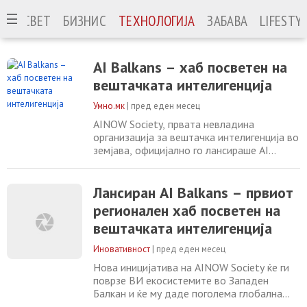
ЈА
СВЕТ
БИЗНИС
ТЕХНОЛОГИЈА
ЗАБАВА
LIFESTY
AI Balkans – хаб посветен на
вештачката интелигенција
Умно.мк
|
пред еден месец
AINOW Society, првата невладина
организација за вештачка интелигенција во
земјава, официјално го лансираше AI
Balkans – првиот регионален ВИ хаб
посветен на вештачката интелигенција во
Западен Балкан. Оваа иницијатива е дел
Лансиран AI Balkans – првиот
од пошироката програма на AINOW
регионален хаб посветен на
Society, чија мисија е да ја унапреди
вештачката интелигенција
писменоста, истражувањето, иновациите и
одговорната примена
Иновативност
|
пред еден месец
Нова иницијатива на AINOW Society ќе ги
поврзе ВИ екосистемите во Западен
Балкан и ќе му даде поголема глобална
видливост на регионот AINOW Society,