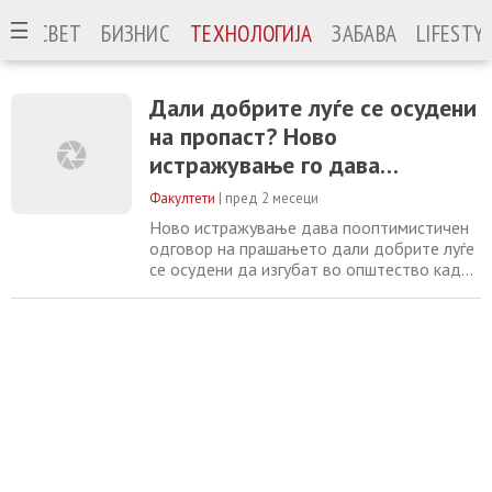
ЈА
СВЕТ
БИЗНИС
ТЕХНОЛОГИЈА
ЗАБАВА
LIFESTY
Дали добрите луѓе се осудени
на пропаст? Ново
истражување го дава
одговорот
Факултети
|
пред 2 месеци
Ново истражување дава пооптимистичен
одговор на прашањето дали добрите луѓе
се осудени да изгубат во општество каде
што себичноста изгледа поисплатлива. Во
теоријата на игри постои позната
ситуација наречена дилема на
затвореникот. Таа опишува проблем во кој
двајца луѓе мора да изберат дали ќе
соработуваат или ќе се изневерат еден со
друг. Ако двајцата