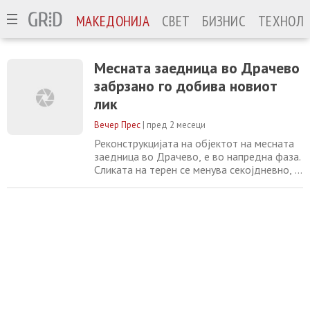
МАКЕДОНИЈА
СВЕТ
БИЗНИС
ТЕХНОЛО
Месната заедница во Драчево
забрзано го добива новиот
лик
Вечер Прес
|
пред 2 месеци
Реконструкцијата на објектот на месната
заедница во Драчево, е во напредна фаза.
Сликата на терен се менува секојдневно, а
објектот кој со години беше во лоша
состојба забрзано го добива својот нов
лик. Во овој момент, карабината и новата
кровна конструкција се целосно завршени,
додека градежните екипи интензивно
работат на уредување на внатрешноста