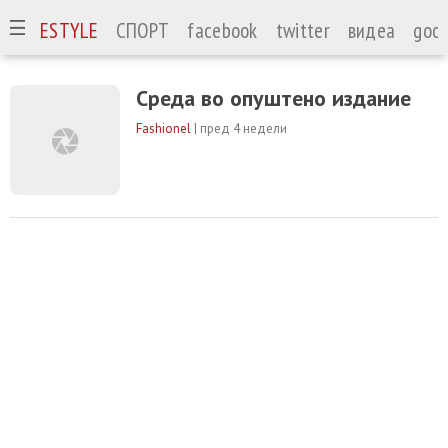
А
LIFESTYLE
СПОРТ
facebook
twitter
видеа
goog
Среда во опуштено издание
Fashionel
|
пред 4 недели