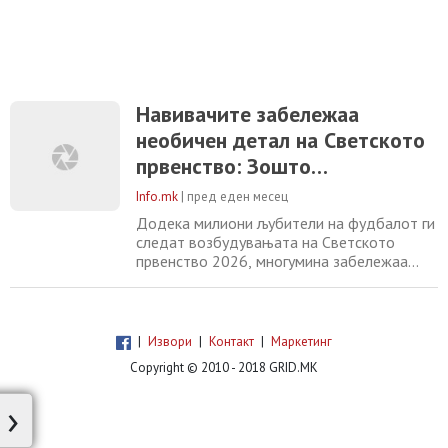
Навивачите забележаа
необичен детал на Светското
првенство: Зошто
фудбалерите сечат дупки на
Info.mk
|
пред еден месец
задниот дел од копачките?
Додека милиони љубители на фудбалот ги
следат возбудувањата на Светското
првенство 2026, многумина забележаа
необичен детал кај голем број играчи – на
задниот дел од нивните копачки има
големи исечени отвори. На прв поглед
изгледа нелогично некој намерно да
|
Извори
|
Контакт
|
Маркетинг
оштети скапа спортска опрема, но
Copyright © 2010 - 2018 GRID.MK
причината нема никаква врска со модата.
Напротив, станува збор
›