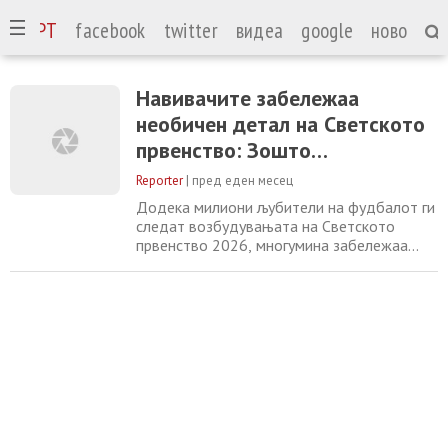
СПОРТ
facebook
twitter
видеа
google
ново
Навивачите забележаа
необичен детал на Светското
првенство: Зошто
фудбалерите сечат дупки на
Reporter
|
пред еден месец
задниот дел од копачките?
Додека милиони љубители на фудбалот ги
следат возбудувањата на Светското
првенство 2026, многумина забележаа
необичен детал кај голем број играчи – на
задниот дел од нивните копачки има
големи исечени отвори. На прв поглед
изгледа нелогично некој намерно да
оштети скапа спортска опрема, но
причината нема никаква врска со модата.
Напротив, станува збор