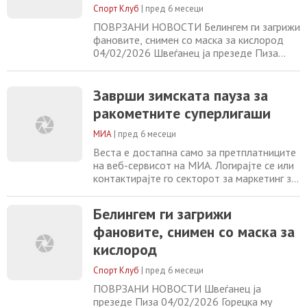
лигата
Спорт Клуб
|
пред 6 месеци
ПОВРЗАНИ НОВОСТИ Белингем ги загрижи
фановите, снимен со маска за кислород
04/02/2026 Швеѓанец ја презеде Пиза
04/02/2026 Горецка му рекол „не“ на
Арсенал 04/02/2026 Реал Мадрид
повторно со проблеми, Арбелоа се
Заврши зимската пауза за
соочува со притисок 04/02/2026
ракометните суперлигаши
МИА
|
пред 6 месеци
Веста е достапна само за претплатниците
на веб-сервисот на МИА. Логирајте се или
контактирајте го секторот за маркетинг за
повеќе информации. +389 2 2461600
marketing@mia.mk
МЗТ Скопје Аеродром
Белингем ги загрижи
нов лидер Скопје домаќин на ЕП „Б
фановите, снимен со маска за
дивизија“ за кошаркари до 16 години
Зверев е подобар од Ѓоковиќ Кошаркарите
кислород
на ТФТ со „стотка“ го обезбедија
четвртфиналето
Спорт Клуб
|
пред 6 месеци
ПОВРЗАНИ НОВОСТИ Швеѓанец ја
презеде Пиза 04/02/2026 Горецка му