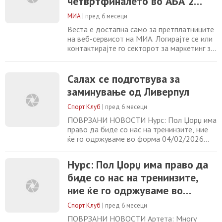
четвртфиналето во АБА 2
Ѓоковиќ е најголем на сите времиња
лигата
МИА
|
пред 6 месеци
Веста е достапна само за претплатниците
на веб-сервисот на МИА. Логирајте се или
контактирајте го секторот за маркетинг за
повеќе информации. +389 2 2461600
marketing@mia.mk Реал Мадрид повторно
со проблеми, Арбелоа се соочува со
Салах се подготвува за
притисок Ѓоковиќ е најголем на сите
заминување од Ливерпул
времиња Салах се подготвува за
заминување од Ливерпул Нурс: Пол Џорџ
Спорт Клуб
|
пред 6 месеци
има право да биде
ПОВРЗАНИ НОВОСТИ Нурс: Пол Џорџ има
право да биде со нас на тренинзите, ние
ќе го одржуваме во форма 04/02/2026
Артета: Многу суптилни детали одиграа
одлучувачка улога во натпреварот со
Нурс: Пол Џорџ има право да
Челзи 04/02/2026 Флик: Барселона е
биде со нас на тренинзите,
најдобриот клуб во светот 04/02/2026
Јилдиз ќе потпише нов договор со Јувентус
ние ќе го одржуваме во
04/02/2026
форма
Спорт Клуб
|
пред 6 месеци
ПОВРЗАНИ НОВОСТИ Артета: Многу