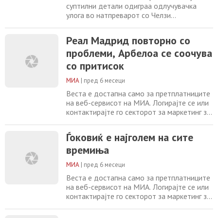
суптилни детали одиграа одлучувачка
улога во натпреварот со Челзи
04/02/2026 Флик: Барселона е најдобриот
клуб во светот 04/02/2026 Јилдиз ќе
Реал Мадрид повторно со
потпише нов договор со Јувентус
проблеми, Арбелоа се соочува
04/02/2026 Флег игра чудесна руки сезона
во НБА лигата 04/02/2026
со притисок
МИА
|
пред 6 месеци
Веста е достапна само за претплатниците
на веб-сервисот на МИА. Логирајте се или
контактирајте го секторот за маркетинг за
повеќе информации. +389 2 2461600
marketing@mia.mk Ѓоковиќ е најголем на
Ѓоковиќ е најголем на сите
сите времиња Салах се подготвува за
времиња
заминување од Ливерпул Нурс: Пол Џорџ
има право да биде со нас на тренинзите,
МИА
|
пред 6 месеци
ние ќе го одржуваме во форма
Олимпиецот
Веста е достапна само за претплатниците
на веб-сервисот на МИА. Логирајте се или
контактирајте го секторот за маркетинг за
повеќе информации. +389 2 2461600
marketing@mia.mk Салах се подготвува за