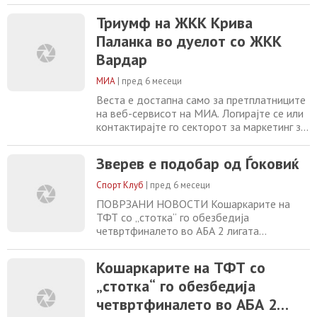
04/02/2026 Белингем ги загрижи
Триумф на ЖКК Крива
фановите, снимен со маска за кислород
Паланка во дуелот со ЖКК
04/02/2026 Швеѓанец ја презеде Пиза
04/02/2026
Вардар
МИА
|
пред 6 месеци
Веста е достапна само за претплатниците
на веб-сервисот на МИА. Логирајте се или
контактирајте го секторот за маркетинг за
повеќе информации. +389 2 2461600
marketing@mia.mk
Заврши зимската пауза
Зверев е подобар од Ѓоковиќ
за ракометните суперлигаши МЗТ Скопје
Аеродром нов лидер Скопје домаќин на
Спорт Клуб
|
пред 6 месеци
ЕП „Б дивизија“ за кошаркари до 16
ПОВРЗАНИ НОВОСТИ Кошаркарите на
години Зверев е подобар од Ѓоковиќ
ТФТ со „стотка“ го обезбедија
Кошаркарите
четвртфиналето во АБА 2 лигата
04/02/2026 Белингем ги загрижи
фановите, снимен со маска за кислород
Кошаркарите на ТФТ со
04/02/2026 Швеѓанец ја презеде Пиза
„стотка“ го обезбедија
04/02/2026 Горецка му рекол „не“ на
Арсенал 04/02/2026
четвртфиналето во АБА 2