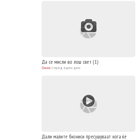
Да се мисли во лош свет (1)
Окно
|
пред еден ден
Дали малите бизниси пресушуваат кога ќе