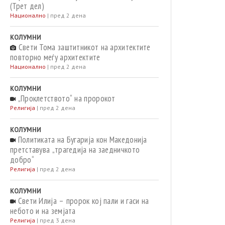
(Трет дел)
Национално
|
пред 2 дена
КОЛУМНИ
Свети Тома заштитникот на архитектите
повторно меѓу архитектите
Национално
|
пред 2 дена
КОЛУМНИ
„Проклетството“ на пророкот
Религија
|
пред 2 дена
КОЛУМНИ
Политиката на Бугарија кон Македонија
претставува „трагедија на заедничкото
добро“
Религија
|
пред 2 дена
КОЛУМНИ
Свети Илија – пророк кој пали и гаси на
небото и на земјата
Религија
|
пред 3 дена