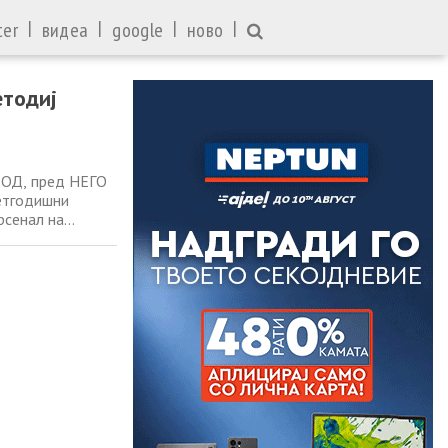
|
|
|
|
ter
видеа
google
ново
етодиј
РОД, пред НЕГО
сетгодишни
рсенал на
исти пораки за
ква врска има