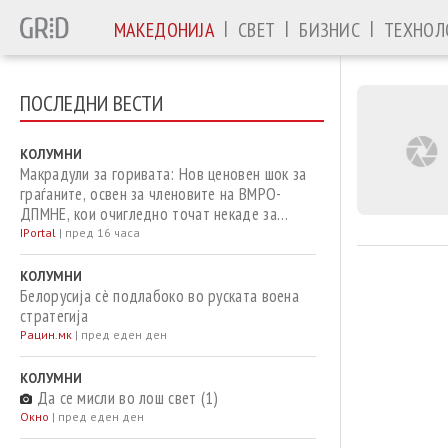
|
|
|
МАКЕДОНИЈА
СВЕТ
БИЗНИС
ТЕХНОЛ
ПОСЛЕДНИ ВЕСТИ
КОЛУМНИ
Макрадули за горивата: Нов ценовен шок за
граѓаните, освен за членовите на ВМРО-
ДПМНЕ, кои очигледно точат некаде за
џабе
IPortal
|
пред 16 часа
КОЛУМНИ
Белорусија сè подлабоко во руската воена
стратегија
Рацин.мк
|
пред еден ден
КОЛУМНИ
Да се мисли во лош свет (1)
Окно
|
пред еден ден