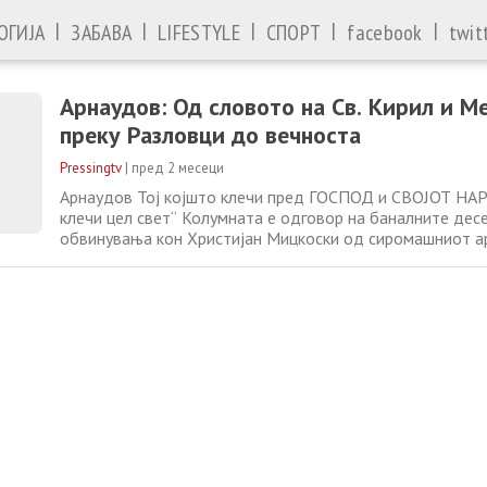
|
|
|
|
|
ОГИЈА
ЗАБАВА
LIFESTYLE
СПОРТ
facebook
twit
Арнаудов: Од словото на Св. Кирил и М
преку Разловци до вечноста
Pressingtv
|
пред 2 месеци
Арнаудов Тој којшто клечи пред ГОСПОД и СВОЈОТ НА
клечи цел свет“ Колумната е одговор на баналните де
обвинувања кон Христијан Мицкоски од сиромашниот а
есдесовците полн со глупости, но и јасна содржина и ч
оние коишто разбираат. Сигурно некој ќе се запраша: Ка
словото на Светите браќа Кирил