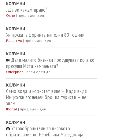
КОЛУМНИ
„Да ви кажам право“
Окно
|
пред еден ден
КОЛУМНИ
Унгарската форинта наполни 80 години
Рацин.мк
|
пред еден ден
КОЛУМНИ
Дали малите бизниси пресушуваат кога ќе
пресуши Мета кампањата?
Опсервер
|
пред еден ден
КОЛУМНИ
Само вода и користат веце – Каде виде
Мицкоски зголемен број на туристи – не
знам
IPortal
|
пред еден ден
КОЛУМНИ
Уставобранители за високото
образование во Република Македонија