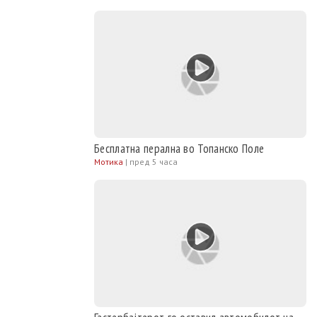
Бесплатна перална во Топанско Поле
Мотика
|
пред 5 часа