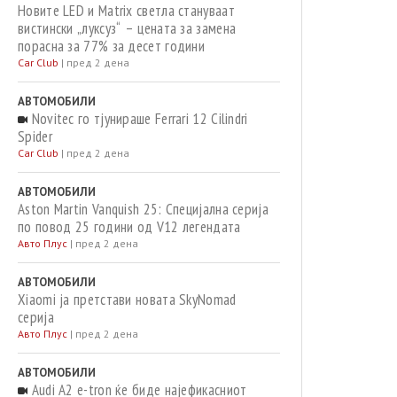
Новите LED и Matrix светла стануваат
вистински „луксуз“ – цената за замена
порасна за 77% за десет години
Car Club
|
пред 2 дена
АВТОМОБИЛИ
Novitec го тјунираше Ferrari 12 Cilindri
Spider
Car Club
|
пред 2 дена
АВТОМОБИЛИ
Aston Martin Vanquish 25: Специјална серија
по повод 25 години од V12 легендата
Авто Плус
|
пред 2 дена
АВТОМОБИЛИ
Xiaomi ja претстави новата SkyNomad
серија
Авто Плус
|
пред 2 дена
АВТОМОБИЛИ
Audi A2 e-tron ќе биде најефикасниот