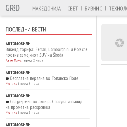
|
|
|
МАКЕДОНИЈА
СВЕТ
БИЗНИС
ТЕХНОЛ
ПОСЛЕДНИ ВЕСТИ
АВТОМОБИЛИ
Викенд тарифа: Ferrari, Lamborghini и Porsche
против семејниот SUV на Škoda
Авто Плус
|
пред 2 часа
АВТОМОБИЛИ
Бесплатна перална во Топанско Поле
Мотика
|
пред 5 часа
АВТОМОБИЛИ
Спајдермен во акција: Спасува инвалид
на прометна раскрсница
Мотика
|
пред 5 часа
АВТОМОБИЛИ