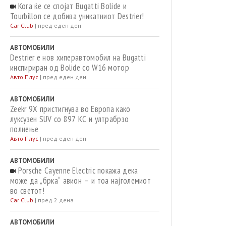
Кога ќе се спојат Bugatti Bolide и
Tourbillon се добива уникатниот Destrier!
Car Club
|
пред еден ден
АВТОМОБИЛИ
Destrier е нов хиперавтомобил на Bugatti
инспириран од Bolide со W16 мотор
Авто Плус
|
пред еден ден
АВТОМОБИЛИ
Zeekr 9X пристигнува во Европа како
луксузен SUV со 897 КС и ултрабрзо
полнење
Авто Плус
|
пред еден ден
АВТОМОБИЛИ
Porsche Cayenne Electric покажа дека
може да „брка“ авион – и тоа најголемиот
во светот!
Car Club
|
пред 2 дена
АВТОМОБИЛИ