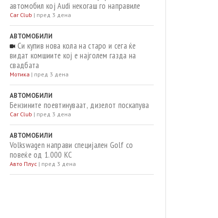
автомобил кој Audi некогаш го направиле
Car Club
|
пред 3 дена
АВТОМОБИЛИ
Си купив нова кола на старо и сега ќе
видат комшиите кој е најголем газда на
свадбата
Мотика
|
пред 3 дена
АВТОМОБИЛИ
Бензините поевтинуваат, дизелот поскапува
Car Club
|
пред 3 дена
АВТОМОБИЛИ
Volkswagen направи специјален Golf со
повеќе од 1.000 КС
Авто Плус
|
пред 3 дена