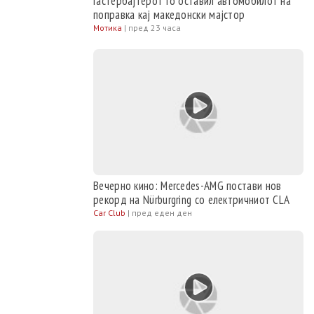
Гастербајтерот го оставил автомобилот на
поправка кај македонски мајстор
Мотика
|
пред 23 часа
Вечерно кино: Mercedes-AMG постави нов
рекорд на Nürburgring со електричниот CLA
Car Club
|
пред еден ден