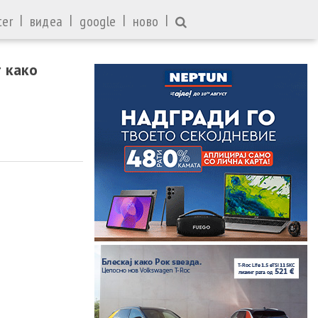
|
|
|
|
ter
видеа
google
ново
 како