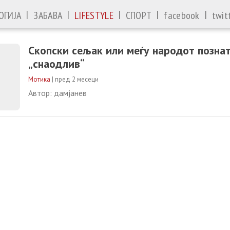
|
|
|
|
|
ОГИЈА
ЗАБАВА
LIFESTYLE
СПОРТ
facebook
twit
Скопски сељак или меѓу народот познат
„снаодлив“
Мотика
|
пред 2 месеци
Автор: дамјанев