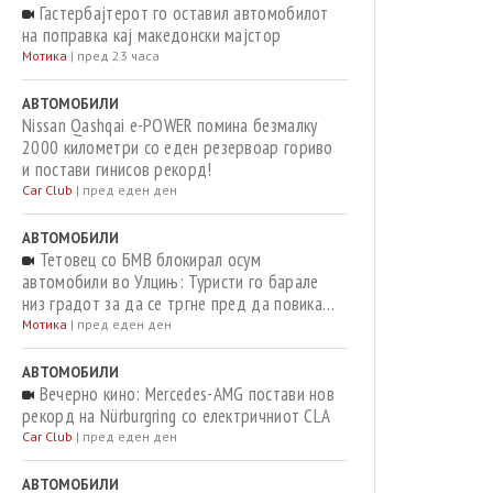
Гастербајтерот го оставил автомобилот
на поправка кај македонски мајстор
Мотика
|
пред 23 часа
АВТОМОБИЛИ
Nissan Qashqai e-POWER помина безмалку
2000 километри со еден резервоар гориво
и постави гинисов рекорд!
Car Club
|
пред еден ден
АВТОМОБИЛИ
Тетовец со БМВ блокирал осум
автомобили во Улцињ: Туристи го барале
низ градот за да се тргне пред да повикаат
полиција
Мотика
|
пред еден ден
АВТОМОБИЛИ
Вечерно кино: Mercedes-AMG постави нов
рекорд на Nürburgring со електричниот CLA
Car Club
|
пред еден ден
АВТОМОБИЛИ