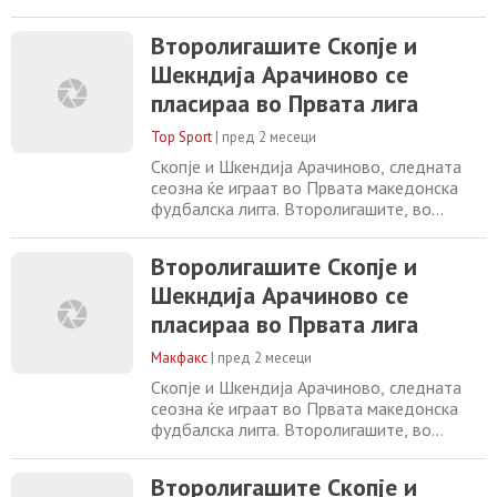
изведување на пенали со 7-6. Регуларниот
дел заврши без победник (1-1), па
Второлигашите Скопје и
патникот во Првата македонска
Шекндија Арачиново се
фудбалска лига беше решен по пенал-
рулетот. Херој на арачиновци беше
пласираа во Првата лига
голманот Антонио Столевски, кој со
своите интервенции даде огромен
Top Sport
|
пред 2 месеци
придонес за
Скопје и Шкендија Арачиново, следната
сеозна ќе играат во Првата македонска
фудбалска лигга. Второлигашите, во
бараже мечевите беа поуспешни од
прволигашите, Брера и Пелистер. Скопје и
Второлигашите Скопје и
Брера, својот натпревар го одиграа во
Шекндија Арачиново се
Битола. Дуелот беше решен во 88-та
минута со голот на Трајчески. Претходно,
пласираа во Првата лига
во 86-та минута, Ангелов не реализираше
пенал за Скопје
Макфакс
|
пред 2 месеци
Скопје и Шкендија Арачиново, следната
сеозна ќе играат во Првата македонска
фудбалска лигга. Второлигашите, во
бараже мечевите беа поуспешни од
прволигашите, Брера и Пелистер. Скопје и
Второлигашите Скопје и
Брера, својот натпревар го одиграа во