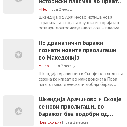
историски пласман во Првата
во 86-та минута, Ангелов не реализираше
лига
пенал за Скопје
MNet
|
пред 2 месеци
Шкендија од Арачиново испиша нова
страница во својата клупска историја и го
оствари долгоочекуваниот сон – пласман
во Првата македонска фудбалска лига.
Клубот формиран во 1977 година и по
По драматични баражи
скоро половина век избори пласман во
познати новите прволигаши
,,елитата”. Во незаборавна драма во
Кавадарци, арачиновскиот тим го совлада
во Македонија
Пелистер по изведувањето на пенали и
обезбеди место
Метро
|
пред 2 месеци
Шкендија Арачиново и Скопје од следната
сезона ќе играат во македонската Прва
лига, откако денеска ги добија бараж
натпреварите за пласман во елитното
друштво. Најголема драма се случуваше
Шкендија Арачиново и Скопје
во Кавадарци, каде што Шкендија
се нови прволигаши, во
Арачиново по подобро изведување на
пенали го елиминира Пелистер и испиша
баражот беа подобри од
историски успех со прв пласман во
Пелистер односно Брера
највисокиот ранг на македонскиот
Прва Скопска
|
пред 2 месеци