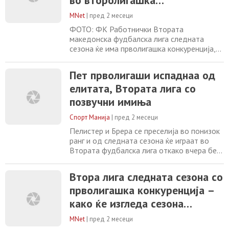
во второлигашка
Првата лига за следната сезона
конкуренција следната сезона
2026/2027, а ќе настапуваат шампионот
MNet
|
пред 2 месеци
ФОТО: ФК Работнички Втората
македонска фудбалска лига следната
сезона ќе има прволигашка конкуренција,
дури пет екипи испаднаа од Прва лига и со
сигурност сезона 2026/2027 ќе биде
Пет прволигаши испаднаа од
најсилната сезона во второлигашката
елитата, Втората лига со
конкуренција. Поранешни шампиони, екипи
кои играле во европските квалификации,
позвучни имиња
екипи кои го освојувале Купот на
Македонија од следната
Спорт Манија
|
пред 2 месеци
Пелистер и Брера се преселија во понизок
ранг и од следната сезона ќе играат во
Втората фудбалска лига откако вчера беа
елиминирани во баражите за пополнување
на елитното друштво од Шкендија
Втора лига следната сезона со
Арачиново и од ФК Скопје. Пелистер
прволигашка конкуренција –
загуби по голема драма на пенали (4-3) во
Кавадарци, а Брера беше поразена со 0-1
како ќе изгледа сезона
на мечот во Битола. Ова е само потврда
2026/2027
дека
MNet
|
пред 2 месеци