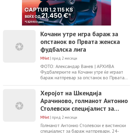
Кочани утре игра бараж за
опстанок во Првата женска
фудбалска лига
MNet
|
пред 2 месеци
ФОТО: Александар Ванев | АРХИВА
Фудбалерките на Кочани утре ќе играат
бараж натпревар за опстанок во Првата
женска фудбалска лига против
второлигашот Билјанини Извори од
Херојот на Шкендија
Охрид, кој ќе бара враќање во елитата.
Арачиново, голманот Антонио
Екипата на Кочани минатата сезона стана
шампион во Втора лига и се врати во
Столевски специјалист за
прволигашкото друштво, но оваа сезона
баражи: Три од три!
повратникот не успеа да избори
MNet
|
пред 2 месеци
Голманот Антонио Столевски е вистински
специјалист за бараж натпревари, 24-