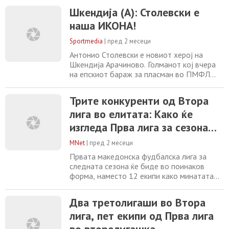
Пелистер, иако важеше за голем фаворит,
загуби од Шкендија Арачиново и испадна
Шкендија (А): Столевски е
од ПМФЛ, а како второ тоа што го
наша ИКОНА!
направи тимот од Арачиново со
пласманот во елитата. Тоа беше епски
Sportmedia
|
пред 2 месеци
бараж, еден од најинтересните
Антонио Столевски е новиот херој на
Шкендија Арачиново. Голманот кој вчера
на епскиот бараж за пласман во ПМФЛ
против Пелистер беше фантастичен, и не
само во пенал – серијата кога на
Трите конкуренти од Втора
битолчани им одбрани три пенали, туку и
лига во елитата: Како ќе
поради се она што го одбрани во текот на
регуларниот дел од средбата во
изгледа Прва лига за сезона
Кавадарци и ја донесе победата. А
2026/2027
фановите на овој клуб
MNet
|
пред 2 месеци
Првата македонска фудбалска лига за
следната сезона ќе биде во поинаков
форма, наместо 12 екипи како минатата
сезона, елитата ќе брои десет екипи.
Трите најголеми конкуренти кои се бореа
Два третолигаши во Втора
за влез во Прва лига обезбедија
лига, пет екипи од Прва лига
промовиција во највисок ранг на
натпреварување. Познат е изгледот на