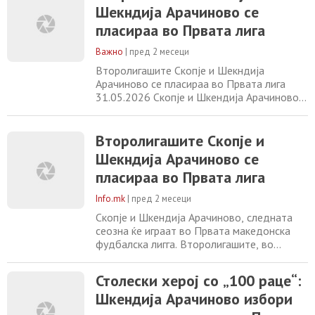
Шекндија Арачиново се
Битола. Дуелот беше решен во 88-та
минута со голот на Трајчески. Претходно,
пласираа во Првата лига
во 86-та минута, Ангелов не реализираше
пенал за Скопје
Важно
|
пред 2 месеци
Второлигашите Скопје и Шекндија
Арачиново се пласираа во Првата лига
31.05.2026 Скопје и Шкендија Арачиново,
следната сеозна ќе играат во Првата
македонска фудбалска лигга.
Второлигашите, во бараже мечевите беа
Второлигашите Скопје и
поуспешни од прволигашите, Брера и
Шекндија Арачиново се
Пелистер. Скопје и Брера, својот
пласираа во Првата лига
натпревар го одиграа во Битола. Дуелот
беше решен во 88-та минута со голот
Info.mk
|
пред 2 месеци
Скопје и Шкендија Арачиново, следната
сеозна ќе играат во Првата македонска
фудбалска лигга. Второлигашите, во
бараже мечевите беа поуспешни од
прволигашите, Брера и Пелистер. Скопје и
Столески херој со „100 раце“:
Брера, својот натпревар го одиграа во
Шкендија Арачиново избори
Битола. Дуелот беше решен во 88-та
минута со голот на Трајчески. Претходно,