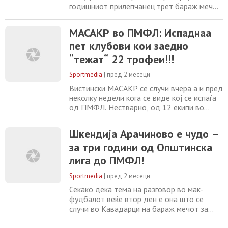
годишниот прилепчанец трет бараж меч
во низа решава, но последниот е за
историја на Шкендија Арачиново и влез во
МАСАКР во ПМФЛ: Испаднаа
Прва лига. Шкендија Арачиново го доби
пет клубови кои заедно
бараж дуелот со Пелистер и обезбеди
историски влез во елитата, а Пелистер
“тежат“ 22 трофеи!!!
испадна во Втора лига, а најголемите
заслуги одат
Sportmedia
|
пред 2 месеци
Вистински МАСАКР се случи вчера а и пред
неколку недели кога се виде кој се испаѓа
од ПМФЛ. Нестварно, од 12 екипи во
елитата во сезоната 2025/26 испаднаа
вкупно дури пет. И тоа не било кој, туку
Шкендија Арачиново е чудо –
звучни имиња кои нешто и тоа како
за три години од Општинска
значеле во мак – фудбалот. Па така во
следната 2026/27 сезона во ВМФЛ ќе
лига до ПМФЛ!
играат и Работнички, Пелистер,
Македонија ЃП, Шкупи,
Sportmedia
|
пред 2 месеци
Секако дека тема на разговор во мак-
фудбалот веќе втор ден е она што се
случи во Кавадарци на бараж мечот за
пласман во елитата. Како прво тоа што