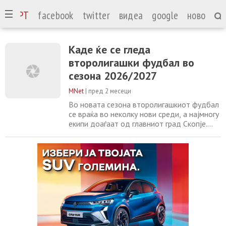
СПОРТ
facebook
twitter
видеа
google
ново
Каде ќе се гледа
второлигашки фудбал во
сезона 2026/2027
MNet
|
пред 2 месеци
Во новата сезона второлигашкиот фудбал
се враќа во неколку нови среди, а најмногу
екипи доаѓаат од главниот град Скопје.
Границите на тоа како ќе изгледа Втора
лига за сезона 2026/2027 е поинаков во
однос на претходната сезона кога
најмногу екипи доаѓаат од Истокот, сега
тоа ќе изгледа поинаку. Од Скопје доаѓаат
екипите на Македонија ЃП, Работнички,