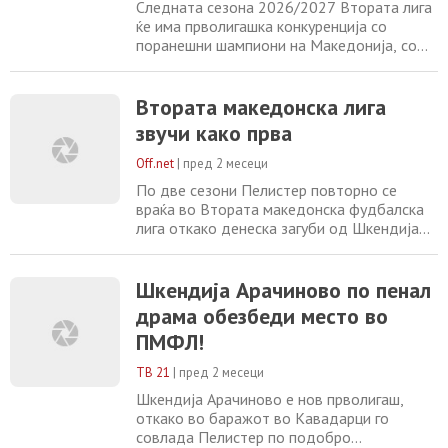
Следната сезона 2026/2027 Втората лига
ќе има прволигашка конкуренција со
поранешни шампиони на Македонија, со
екипи кои го освојувале Купот на
Македонија и екипи кои играле во
европските квалификации. Можеби
Втората македонска лига
најсилната конкуренција во Втора лига
звучи како прва
воопшто досега, што ќе биде вистинска
борба за влез во елитата, но уште поголем
Off.net
|
пред 2 месеци
предизвик ќе имаат екипите
По две сезони Пелистер повторно се
враќа во Втората македонска фудбалска
лига откако денеска загуби од Шкендија
Арачиново во баражот за опстанок.
Втората лига ќе изгледа нетипично со
Работнички, Македонија Ѓорче Петров и
Шкендија Арачиново по пенал
Брера, на кои им се приклучија Пелистер и
драма обезбеди место во
Брера. Таму ги чекаат уште други пет
ПМФЛ!
поранешни прволигаши: Беласица, Охрид,
Осогово, Тетекс
ТВ 21
|
пред 2 месеци
Шкендија Арачиново е нов прволигаш,
откако во баражот во Кавадарци го
совлада Пелистер по подобро