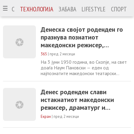
ИЗНИС
ТЕХНОЛОГИЈА
ЗАБАВА
LIFESTYLE
СПОРТ
Денеска својот роденден го
празнува познатиот
македонски режисер,
драматург и професор Наум
365
|
пред 2 месеци
Пановски.
На 3 јуни 1950 година, во Скопје, на свет
доаѓа Наум Пановски — еден од
најпознатите македонски театарски
режисери, драматурзи, театролози и
професори, кој повеќе од пет децении
успешно ги спојува македонската,
Денес роденден слави
европската и американската театарска
истакнатиот македонски
сцена. Пановски дипломирал на Отсекот за
режисер, драматург и
режија на Театарската академија во
Белград, а своето усовршување
професор Наум Пановски
Екран
|
пред 2 месеци