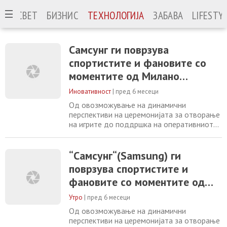
ЈА
СВЕТ
БИЗНИС
ТЕХНОЛОГИЈА
ЗАБАВА
LIFESTY
Самсунг ги поврзува
спортистите и фановите со
моментите од Милано
Кортина 2026 преку мобилна
Иновативност
|
пред 6 месеци
иновација
Од овозможување на динамични
перспективи на церемонијата за отворање
на игрите до поддршка на оперативниот
дел за време на активностите, “Samsung“
помага за Светските Олимписки и
Параолимписки Игри носејќи ги
“Самсунг“(Samsung) ги
спортистите, фановите и заедниците
поврзува спортистите и
поблиску до игрите Компанијата “Самсунг
фановите со моментите од
Електроникс“ ( Samsung Electronics Co.,
Ltd. ),Светски Олимписки и
Милано Кортина 2026 преку
Утро
|
пред 6 месеци
мобилна иновација
Од овозможување на динамични
перспективи на церемонијата за отворање