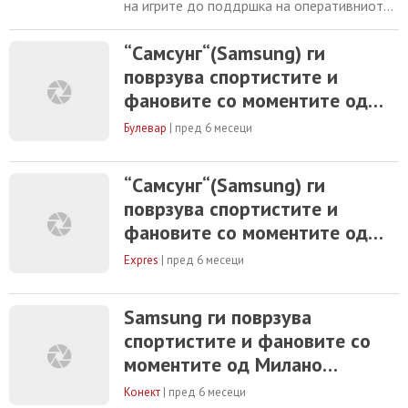
на игрите до поддршка на оперативниот
дел за време на активностите, “Samsung“
помага за Светските Олимписки и
“Самсунг“(Samsung) ги
Параолимписки Игри носејќи ги
поврзува спортистите и
спортистите, фановите и заедниците
поблиску до игрите Скопје, 4 февруари
фановите со моментите од
2026 година – Компанијата “Самсунг
Милано Кортина 2026 преку
Електроникс“ ( Samsung Electronics
Булевар
|
пред 6 месеци
мобилна иновација
“Самсунг“(Samsung) ги
поврзува спортистите и
фановите со моментите од
Милано Кортина 2026 преку
Expres
|
пред 6 месеци
мобилна иновација
Samsung ги поврзува
спортистите и фановите со
моментите од Милано
Кортина 2026 преку мобилна
Конект
|
пред 6 месеци