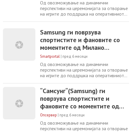
иновација
Од овозможување на динамични
перспективи на церемонијата за отворање
на игрите до поддршка на оперативниот
дел за време на активностите, Samsung
помага за Светските Олимписки и
Параолимписки Игри носејќи ги
Samsung ги поврзува
спортистите, фановите и заедниците
спортистите и фановите со
поблиску до игрите Компанијата Samsung
моментите од Милано
Electronics, Светски Олимписки и
Параолимписки Партнер, денес
Кортина 2026 преку мобилна
Smartportal
|
пред 6 месеци
информираше
иновација
Од овозможување на динамични
перспективи на церемонијата за отворање
на игрите до поддршка на оперативниот
дел за време на активностите, Samsung
помага за Светските Олимписки и
“Самсунг“(Samsung) ги
Параолимписки Игри носејќи ги
поврзува спортистите и
спортистите, фановите и заедниците
поблиску до игрите
фановите со моментите од
Милано Кортина 2026 преку
Опсервер
|
пред 6 месеци
мобилна иновација
Од овозможување на динамични
перспективи на церемонијата за отворање