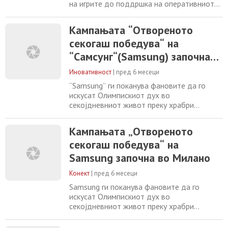
на игрите до поддршка на оперативниот
дел за време на активностите, “Samsung“
помага за Светските Олимписки и
Кампањата “Отвореното
Параолимписки Игри носејќи ги
секогаш победува“ на
спортистите, фановите и заедниците
поблиску до игрите Скопје, 4 февруари
“Самсунг“(Samsung) започна
2026 година – Компанијата “Самсунг
во Милано
Електроникс“ ( Samsung Electronics
Иновативност
|
пред 6 месеци
“Samsung” ги поканува фановите да го
искусат Олимпискиот дух во
секојдневниот живот преку храбри
надворешни визуелни решенија низ
препознатливите знаменитости во Милано
Кампањата „Отвореното
Компанијата “Самсунг Електроникс“ (
секогаш победува“ на
Samsung Electronics Co., Ltd. ),Светски
Олимписки и Параолимписки Партнер, го
Samsung започна во Милано
носи духот на Олимписките и
Параолимписките Зимски Игри Милано
Конект
|
пред 6 месеци
Кортина
Samsung ги поканува фановите да го
искусат Олимпискиот дух во
секојдневниот живот преку храбри
надворешни визуелни решенија низ
препознатливите знаменитости во Милано