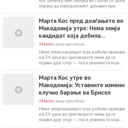
Кос денеска пристигнува во Скопје со јасна
порака до македонскиот државен врв
дека Европската Унија нема да понуди
гаранции оти во текот на пристапниот
Марта Кос пред доаѓањето во
процес нема да се појават нови
Македонија утре: Нема земја
билатерални спорови, бидејќи такви
гаранции досега не добила ниту една
кандидат која добила
земја-кандидат. Во пресрет на средбата
гаранции од ЕУ дека во
со премиерот Христијан
24 вести
|
пред еден месец
преговорите нема да се појави
Нема земја кандидат која добила гаранции
друг спор
од ЕУ дека во преговорите нема да се
појави друг спор — тоа е реалноста која
мора да се прифати. Ваква порака испрати
еврокомесарката за проширување Марта
Марта Кос утре во
Кос во интервју за МИА, на еден ден пред
Македонија: Уставните измени
посетата на Скопје. Во пресрет на
утрешната тет а тет средба со Мицкоски,
клучно барање на Брисел
Кос денеска порача дека напредокот во
преговорите
24 вести
|
пред еден месец
Нема земја кандидат која добила гаранции
од ЕУ дека во преговорите нема да се
појави друг спор — тоа е реалноста која
мора да се прифати. Ваква порака испрати