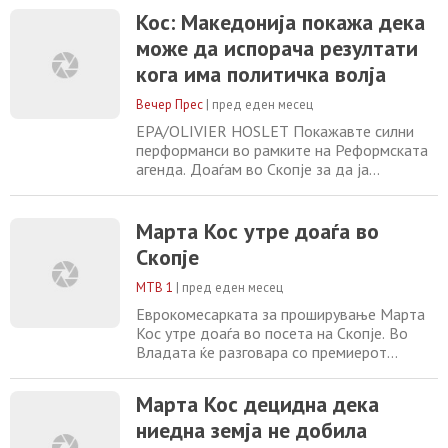
еврокомесарката за проширување Марта
Кос: Македонија покажа дека
Кос во интервју за МИА, на еден ден пред
може да испорача резултати
посетата на Скопје. Во пресрет на
утрешната тет а тет средба со Мицкоски,
кога има политичка волја
Кос денеска порача дека напредокот во
преговорите
Вечер Прес
|
пред еден месец
EPA/OLIVIER HOSLET Покажавте силни
перформанси во рамките на Реформската
агенда. Доаѓам во Скопјe за да ја
охрабрам Владата да го стори истото во
пристапните преговори, затоа што сега
имаме можност, што се случува еднаш во
Марта Кос утре доаѓа во
генерацијата, да го оствариме
Скопје
проширувањето, вели еврокомесарката за
преговори за проширување и соседска
МТВ 1
|
пред еден месец
политика – Марта Кос непосредно
Еврокомесарката за проширување Марта
Кос утре доаѓа во посета на Скопје. Во
Владата ќе разговара со премиерот
Христијан Мицкоски. Во фокусот на
разговорите, евроинтеграциите и
Марта Кос децидна дека
реформската агенда. Секако, се најавува
ниедна земја не добила
на маса да биде и предлогот на Франција
и Германија за одложено членство на