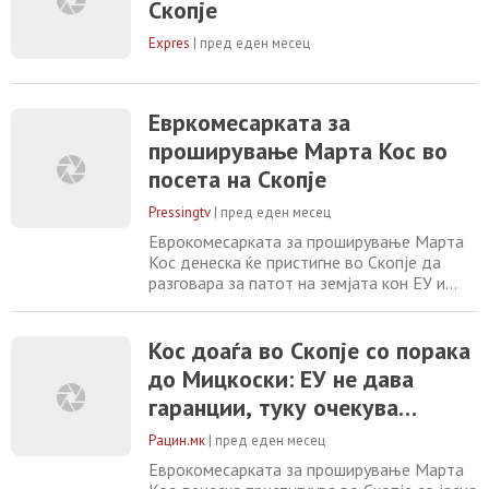
милиони евра во рамките на Инструментот
Скопје
за реформи и раст по напредокот во
спроведувањето
Expres
|
пред еден месец
Евркомесарката за
проширување Марта Кос во
посета на Скопје
Pressingtv
|
пред еден месец
Еврокомесарката за проширување Марта
Кос денеска ќе пристигне во Скопје да
разговара за патот на земјата кон ЕУ и
напорите за реформи, со фокус на
спроведувањето на агендата за реформи
во рамките на планот за раст за Западен
Кос доаѓа во Скопје со порака
Балкан. До денес земјата доби 142,1
до Мицкоски: ЕУ не дава
милиони евра во рамките на Инструментот
гаранции, туку очекува
за реформи и раст по напредокот во
спроведувањето
исполнување на преземените
Рацин.мк
|
пред еден месец
обврски
Еврокомесарката за проширување Марта