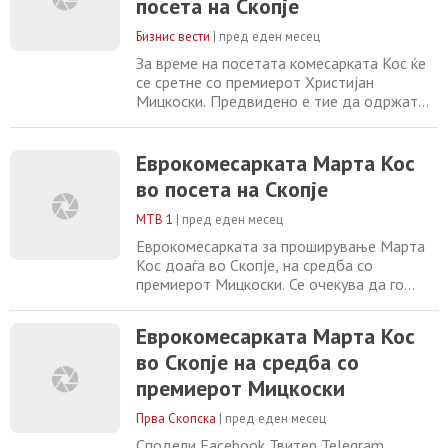
посета на Скопје
вицепремиерот и министер за европски
прашања Беким Сали,
Бизнис вести
|
пред еден месец
За време на посетата комесарката Кос ќе
се сретне со премиерот Христијан
Мицкоски. Предвидено е тие да одржат
тет-а-тет средба, а потоа ќе се одржи
билатерална средба со владини
претставници. Кос и Мицкоски предвидено
Еврокомесарката Марта Кос
да се одржат заедничка прес-
во посета на Скопје
конференција во Владата.
Еврокомесарката за проширување ќе има
МТВ 1
|
пред еден месец
средба и со и со вицепремиерот и
Еврокомесарката за проширување Марта
министер
Кос доаѓа во Скопје, на средба со
премиерот Мицкоски. Се очекува да го
потврди напредокот во реформската
агенда, но и да ја охрабри владата истото
Еврокомесарката Марта Кос
да го направи и во пристапните преговори,
во Скопје на средба со
односно да ги спроведе уставните измени.
Кос вели дека Европската унија досега
премиерот Мицкоски
никогаш нема дадено гаранции на земја-
кандидат
Прва Скопска
|
пред еден месец
Сподели Facebook Твитер Telegram