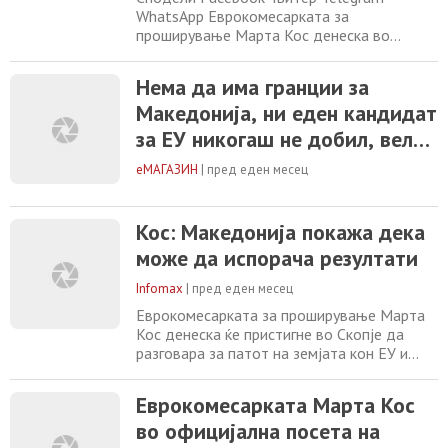
WhatsApp Еврокомесарката за
проширување Марта Кос денеска во
Скопје ќе се сретне со премиерот
Христијан Мицкоски, вицепремиерот за
Нема да има гранции за
европски прашања Беким Сали и со
Македонија, ни еден кандидат
претседателот на Собранието Африм Гаши.
Кос ќе има тет-а-тет средба со Мицкоски
за ЕУ никогаш не добил, вели
по што е предвидено да одржат
Марта Кос
заедничка прес-конференција. Во фокус на
еМАГАЗИН
|
пред еден месец
разговорите
Кос: Македонија покажа дека
може да испорача резултати
Infomax
|
пред еден месец
Еврокомесарката за проширување Марта
Кос денеска ќе пристигне во Скопје да
разговара за патот на земјата кон ЕУ и
напорите за реформи, со фокус на
спроведувањето на агендата за реформи
Еврокомесарката Марта Кос
во рамките на планот за раст за Западен
во официјална посета на
Балкан. До денес земјата доби 142,1