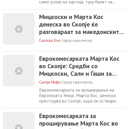
само услов на хартија, туку билет за
побрзо приближување кон Европската
унија. Еврокомесарката за проширување
Мицкоски и Марта Кос
Марта Кос денеска пристигнува во Скопје,
денеска во Скопје ќе
каде во фокусот ќе бидат европскиот пат
на земјата, реформските процеси и
разговараат за македонските
спроведувањето на реформската агенда
евроинтеграции
во рамките на
Скопско Ехо
|
пред еден месец
Еврокомесарката Марта Кос
во Скопје: Средби со
Мицкоски, Сали и Гаши за
европскиот пат на Македонија
Скопје Инфо
|
пред еден месец
Еврокомесарката за проширување на
Европската Унија, Марта Кос, денеска
престојува во Скопје, каде ќе оствари
средби со највисоки државни
претставници. Во рамки на посетата, Кос
Еврокомесарката за
ќе има средба со премиерот Христијан
проширување Марта Кос во
Мицкоски, по што е предвидена заедничка
прес-конференција. Таа ќе разговара и со