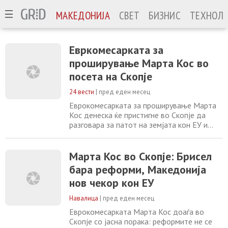
МАКЕДОНИЈА
СВЕТ
БИЗНИС
ТЕХНОЛО
Евркомесарката за
проширување Марта Кос во
посета на Скопје
24 вести
|
пред еден месец
Еврокомесарката за проширување Марта
Кос денеска ќе пристигне во Скопје да
разговара за патот на земјата кон ЕУ и
напорите за реформи, со фокус на
спроведувањето на агендата за реформи
во рамките на планот за раст за Западен
Марта Кос во Скопје: Брисел
Балкан. До денес земјата доби 142,1
бара реформи, Македонија
милиони евра во рамките на Инструментот
нов чекор кон ЕУ
за реформи и раст по напредокот во
спроведувањето
Навалица
|
пред еден месец
Еврокомесарката Марта Кос доаѓа во
Скопје со јасна порака: реформите не се