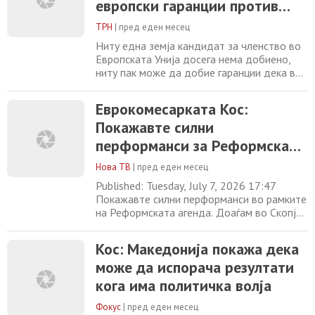
европски гаранции против
земјите-кандидатки во Европската унија.
нови спорови
Брисел инсистира на
ТРН
|
пред еден месец
Ниту една земја кандидат за членство во
Европската Унија досега нема добиено,
ниту пак може да добие гаранции дека во
текот на преговарачкиот процес нема да
се појави нов билатерален спор, изјави
Еврокомесарката Кос:
еврокомесарката за проширување Марта
Покажавте силни
Кос. Во пресрет на нејзината утрешна
официјална посета на Македонија, таа
перформанси за Реформската
јасно стави до знаење дека
агенда, доаѓам во Скопјe за да
спроведувањето на
Нова ТВ
|
пред еден месец
охрабрам прогрес и во
Published: Tuesday, July 7, 2026 17:47
преговорите за пристапување
Покажавте силни перформанси во рамките
на Реформската агенда. Доаѓам во Скопјe
за да ја охрабрам Владата да го стори
истото во пристапните преговори, затоа
Кос: Македонија покажа дека
што сега имаме можност, што се случува
може да испорача резултати
еднаш во генерацијата, да го оствариме
проширувањето, вели во интервју за МИА
кога има политичка волја
еврокомесарката за преговори за
проширување
Фокус
|
пред еден месец