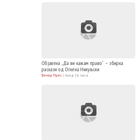
Објавена „Да ви кажам право“ – збирка
раскази од Огнена Никуљски
Вечер Прес
|
пред 16 часа