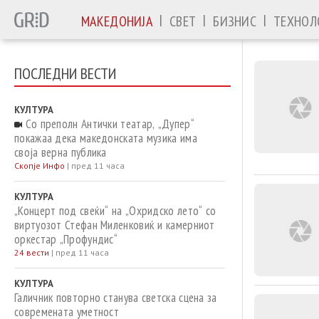
|
|
|
МАКЕДОНИЈА
СВЕТ
БИЗНИС
ТЕХНОЛ
ПОСЛЕДНИ ВЕСТИ
КУЛТУРА
Со преполн Антички театар, „Дупер“
покажаа дека македонската музика има
своја верна публика
Скопје Инфо
|
пред 11 часа
КУЛТУРА
„Концерт под свеќи“ на „Охридско лето“ со
виртуозот Стефан Миленковиќ и камерниот
оркестар „Профундис“
24 вести
|
пред 11 часа
КУЛТУРА
Галичник повторно станува светска сцена за
современата уметност