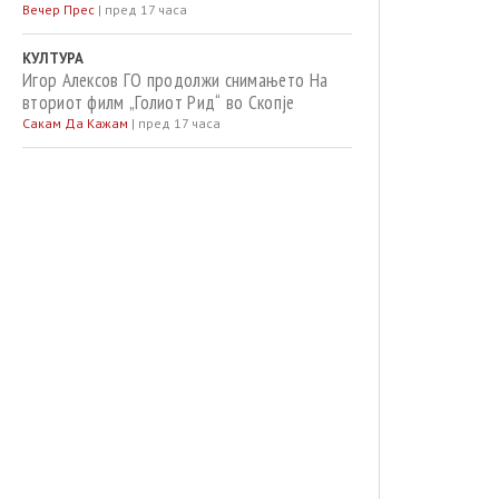
Вечер Прес
|
пред 17 часа
КУЛТУРА
Игор Алексов ГО продолжи снимањето На
вториот филм „Голиот Рид“ во Скопје
Сакам Да Кажам
|
пред 17 часа