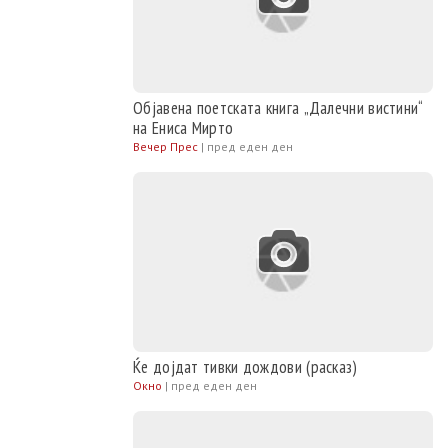
Објавена поетската книга „Далечни вистини“
на Ениса Мирто
Вечер Прес
|
пред еден ден
Ќе дојдат тивки дождови (расказ)
Окно
|
пред еден ден