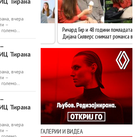
КИЦ Тирана
ана, вчера
ти –
е големо
от спој на
 Постетителите
 –
КИЦ Тирана
ана, вчера
ти –
е големо
от спој на
 Постетителите
 –
КИЦ Тирана
ана, вчера
ти –
ГАЛЕРИИ И ВИДЕА
е големо