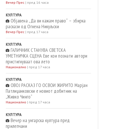
Вечер Прес
|
пред 16 часа
КУЛТУРА
Објавена „Да ви кажам право“ – збирка
раскази од Огнена Никуљски
Вечер Прес
|
пред 17 часа
КУЛТУРА
ГАЛИЧНИК СТАНУВА СВЕТСКА
УМЕТНИЧКА СЦЕНА Еве кои познати автори
пристигнуваат ова лето
Национално
|
пред 17 часа
КУЛТУРА
ОВОЈ РАСКАЗ ГО ОСВОИ ЖИРИТО Марјан
Патлиџанковски е новиот добитник на
„Живко Чинго“
Национално
|
пред 17 часа
КУЛТУРА
Вечер на унгарска култура пред
прилепчани