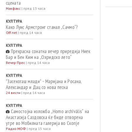
сцената
Макфакс
|
пред 13 часа
КУЛТУРА
Како Луис Армстронг станал „Сачмо“?
Off.net
|
пред 14 часа
КУЛТУРА
Прекрасна сонатна вечер приредија Ниек
Бар и Бен Ким на „Охридско лето“
Вечер Прес
|
пред 14 часа
КУЛТУРА
"Засекогаш млади" - Маријана и Росана,
Александар и Дац со нова песна
24 вести
|
пред 14 часа
КУЛТУРА
Самостојна изложба „Homo archīvālis“ на
Анастасија Саздовска ќе биде отворена
утре во Мобилната галерија во Скопје
Радио МОФ
|
пред 15 часа