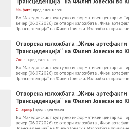
Трансцеденција“ на Филип Јовески во 
Макфакс
|
пред еден месец
Во Македонскиот културно информативен центар во Тир
вечер (06.07.2026) се отвори изложбата „Живи артефак
Трансцеденција“ на Филип Јовески. Изложбата привлеч
внимание и донесе бројни посетители, поради уникатни
традиционалната уметност и современите технологии.
Отворена изложбата „Живи артефакти
имаа можност интерактивно да ја следат изложбата,
Трансцеденција“ на Филип Јовески во 
Zoom
|
пред еден месец
Во Македонскиот културно информативен центар во Тир
вечер (06.07.2026) се отвори изложбата „Живи артефак
Трансцеденција“ на Филип Јовески. Изложбата привлеч
внимание и донесе бројни посетители, поради уникатни
традиционалната уметност и современите технологии.
Отворена изложбата „Живи артефакти
имаа можност интерактивно да ја следат изложбата,
Трансцеденција“ на Филип Јовески во 
Опсервер
|
пред еден месец
Во Македонскиот културно информативен центар во Тир
вечер (06.07.2026) се отвори изложбата „Живи артефак
Трансцеденција“ на Филип Јовески. Изложбата привлеч