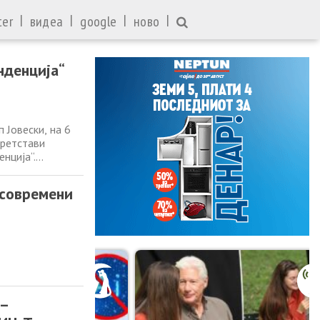
|
|
|
|
ter
видеа
google
ново
нденција“
 Јовески, на 6
претстави
нција“.
 КИЦ Тирана со
ет дел од
 современи
 –