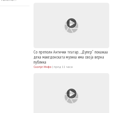
от спој на
 Постетителите
Со преполн Антички театар, „Дупер“ покажаа
дека македонската музика има своја верна
публика
Скопје Инфо
|
пред 11 часа