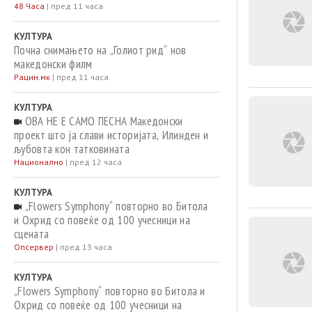
48 Часа
|
пред 11 часа
КУЛТУРА
Почна снимањето на „Голиот рид“ нов
македонски филм
Рацин.мк
|
пред 11 часа
КУЛТУРА
ОВА НЕ Е САМО ПЕСНА Македонски
проект што ја слави историјата, Илинден и
љубовта кон татковината
Национално
|
пред 12 часа
КУЛТУРА
„Flowers Symphony“ повторно во Битола
и Охрид со повеќе од 100 учесници на
сцената
Опсервер
|
пред 13 часа
КУЛТУРА
„Flowers Symphony“ повторно во Битола и
Охрид со повеќе од 100 учесници на