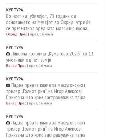
КУЛТУРА
Во чест на јубилејот, 75 години од
основањето на Музејот во Охрид, утре ќе
се презентира вредната мозаична икона
„Исус Христос на престол“ од XIV век
Охрид Прес
|
пред 16 часа
КУЛТУРА
Ликовна колонија „Куманово 2026“ со 13
уметници од пет земји
Вечер Прес
|
пред 16 часа
КУЛТУРА
Падна првата клапа за македонскиот
трилер „Голиот рид“ на Игор Алексов;
Приказна што крие застрашувачка тајна
Вечер Прес
|
пред 16 часа
КУЛТУРА
Падна првата клапа за македонскиот
трилер „Голиот рид“ на Игор Алексов;
Приказна што крие застрашувачка тајна