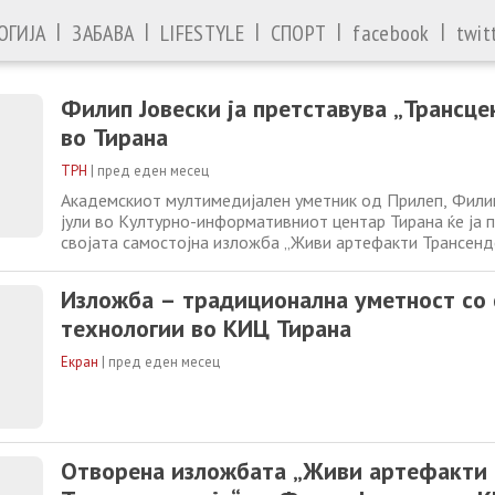
|
|
|
|
|
ОГИЈА
ЗАБАВА
LIFESTYLE
СПОРТ
facebook
twit
Филип Јовески ја претставува „Трансце
во Тирана
ТРН
|
пред еден месец
Академскиот мултимедијален уметник од Прилеп, Филип
јули во Културно-информативниот центар Тирана ќе ја 
својата самостојна изложба „Живи артефакти Трансенде
Изложбата ќе биде отворена во ликовната галерија на
почеток во 20 часот. Проектот „Трансценденција“ е тр
Изложба – традиционална уметност со
циклусот „Живи артефакти“ и претставува
технологии во КИЦ Тирана
Екран
|
пред еден месец
Отворена изложбата „Живи артефакти