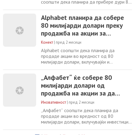
соопшти дека планира да прибере дури 80
милијарди долари преку издавање акции,
со цел финансирање на масовна изградба
Alphabet планира да собере
на инфраструктура за вештачка
80 милијарди долари преку
интелигенција (AI). Во официјалното
соопштение на компанијата се наведува
продажба на акции за
дека собраните средства ќе се користат за
финансирање на изградба на
„општи корпоративни
Конект
|
пред 2 месеци
AI
Alphabet соопшти дека планира да
продаде акции во вредност од 80
милијарди долари, вклучувајќи и
инвестиција од Berkshire Hathaway во
износ од 10 милијарди долари. Матичната
„Алфабет“ ќе собере 80
компанија на Google изјави дека
милијарди долари од
капиталот ќе „ги финансира инвестициите
во нејзината светски позната компјутерска
продажба на акции за да
инфраструктура за вештачка интелигенција
инвестира во инфраструктура
со цел да се задоволи
Иновативност
|
пред 2 месеци
за ВИ
„Алфабет“ соопшти дека планира да
продаде акции во вредност од 80
милијарди долари, вклучувајќи инвестиција
од 10 милијарди долари од „Беркшир
Хатавеј“. Матичната компанија на „Гугл“