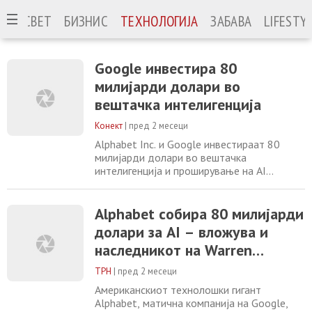
ЈА
СВЕТ
БИЗНИС
ТЕХНОЛОГИЈА
ЗАБАВА
LIFESTY
Google инвестира 80
милијарди долари во
вештачка интелигенција
Конект
|
пред 2 месеци
Alphabet Inc. и Google инвестираат 80
милијарди долари во вештачка
интелигенција и проширување на AI
инфраструктурата преку продажба на
акции и инвестиција од Berkshire Hathaway
Alphabet и Google официјално го најавија
Alphabet собира 80 милијарди
планот за обезбедување дури 80
долари за AI – вложува и
милијарди долари, кои директно ќе бидат
наследникот на Warren
инвестирани во проширување и скалирање
на инфраструктурата за
Buffett
ТРН
|
пред 2 месеци
Американскиот технолошки гигант
Alphabet, матична компанија на Google,