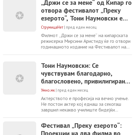
„Држи се за мене“ од Кипар го
Струмица и во Гевгелија. Во рамките на
отвора фестивалот „Преку
програмата на фестивалот ќе се одржат
проекции на два филма во чест на Тони
езерото“, Тони Наумовски е
Наумовски, годинашниот лауреат на
добитник на наградата „Мето
СтрумицаНет
|
пред еден месец
Јовановски“
Филмот „Држи се за мене“ на кипарската
режисерка Мирсини Аристиду ќе го отвори
годинашното издание на Фестивалот на
балкански и медитерански филм „Преку
езерото“, кој од 8 до 15 јули ќе се
одржува во Дојран, Гевгелија и Струмица.
Тони Наумовски: Се
На фестивалот ќе биде врачена и
чувствувам благодарно,
наградата „Мето Јовановски“, чиј
благословено, привилигирано
годинашен лауреат е македонскиот актер
Тони Наумовски.
за наградата „Мето
Умно.мк
|
пред еден месец
Јовановски“
Актерството е професија на вечно учење.
Не постои актер кој еднаш за секогаш
завршил некакво училиште бидејќи
животот и проектите во кои влегува и
излегува се училиштето со кое секогаш се
Фестивал „Преку езерото“:
соочува. Со секој нов проект актерот
Проекции на два филма во
почнува од почеток. За среќа, имаме актер