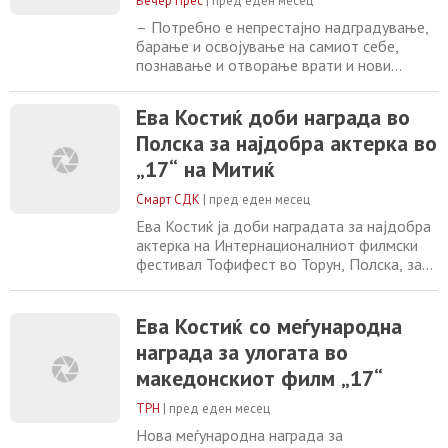
Вечер Прес
|
пред еден месец
Наумовски
– Потребно е непрестајно надградување,
барање и освојување на самиот себе,
познавање и отворање врати и нови
димензии. Се чувствувам привилегирано и
понизнo да ја добијам оваа награда
Ева Костиќ доби награда во
именувана по еден човек – Мето
Полска за најдобра актерка во
Јовановски, кој играше во лига на светски
шампиони, рече актерот Тони Наумовски,
„17“ на Митиќ
годинашниот добитник на наградата
„Мето Јовановски“ за
Смарт СДК
|
пред еден месец
Ева Костиќ ја доби наградата за најдобра
актерка на Интернационалниот филмски
фестивал Тофифест во Торун, Полска, за
улогата во дебитантскиот игран филм „17“
на режисерката Косара Митиќ. Филмот
беше прикажан во главната
Ева Костиќ со меѓународна
натпреварувачка програма. Во наредниот
награда за улогата во
период ќе се прикаже на фестивалите во
македонскиот филм „17“
Ерусалим и Мајорка. Во мај, „17“ освои
две награди на
ТРН
|
пред еден месец
Нова меѓународна награда за