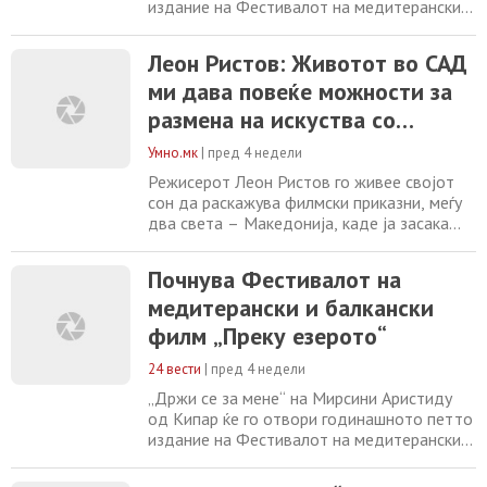
издание на Фестивалот на медитерански и
балкански филм „Преку езерото“, што ќе се
одржува од денеска до 15 јули во Дојран,
Леон Ристов: Животот во САД
Струмица и во Гевгелија. Во рамките на
ми дава повеќе можности за
програмата на фестивалот ќе се одржат
проекции на два филма во чест на Тони
размена на искуства со
Наумовски, годинашниот лауреат на
филмски автори од целиот
Умно.мк
|
пред 4 недели
свет
Режисерот Леон Ристов го живее својот
сон да раскажува филмски приказни, меѓу
два света – Македонија, каде ја засака
филмската уметност и Соединетите
Американски Држави, земјата на
Почнува Фестивалот на
филмската индустрија, каде се образуваше
медитерански и балкански
и има поголеми можности да среќава
соработници и да работи на тоа што сака.
филм „Преку езерото“
Тој беше меѓу десетте млади режисери
што Санденс институтот
24 вести
|
пред 4 недели
„Држи се за мене“ на Мирсини Аристиду
од Кипар ќе го отвори годинашното петто
издание на Фестивалот на медитерански и
балкански филм „Преку езерото“, што ќе се
одржува од денеска до 15 јули во Дојран,