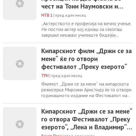
кој ги поминал сите вообичаени фази кои
чест на Тони Наумовски и
ги минуваат сите фази во светот. Тони
проекција на „Павилјон“ во
Наумовски
МТВ 1
|
пред еден месец
чест на Мето Јовановски
„Актерството е професија на вечно учење.
Не постои актер кој еднаш за секогаш
завршил некакво училиште бидејќи
животот и проектите во кои влегува и
излегува се училиштето со кое секогаш се
Кипарскиот филм „Држи се за
соочува. Со секој нов проект актерот
мене“ ќе го отвори
почнува од почеток. За среќа имаме актер
кој ги поминал сите вообичаени фази кои
фестивалот „Преку езерото“
ги минуваат сите фази во светот. Тони
Наумовски
ТРН
|
пред еден месец
Филмот „Држи се за мене“ на кипарската
режисерка Мирсини Аристиду ќе го отвори
годинашното издание на Фестивалот на
балкански и медитерански филм „Преку
езерото“, кој ќе се одржи од 8 до 15 јули
Кипарскиот „Држи се за мене“
во Дојран, Гевгелија и Струмица.
го отвора Фестивалот „Преку
Организаторите најавуваат богата
филмска програма, бројни гости и
езерото“, „Лена и Владимир“
специјални проекции посветени на
во чест на лауреатот Тони
истакнати македонски филмски