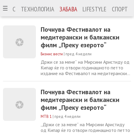
ИЗНИС
ТЕХНОЛОГИЈА
ЗАБАВА
LIFESTYLE
СПОРТ
Почнува Фестивалот на
медитерански и балкански
филм „Преку езерото“
Бизнис вести
|
пред 4 недели
Држи се за мене“ на Мирсини Аристиду од
Кипар ќе го отвори годинашното петто
издание на Фестивалот на медитерански и
балкански филм „Преку езерото“, што ќе се
одржува од денеска до 15 јули во Дојран,
Струмица и во Гевгелија. „Држи се за мене“
Почнува Фестивалот на
на Мирсини Аристиду од Кипар ќе го
медитерански и балкански
отвори годинашното петто издание на
филм „Преку езерото“
Фестивалот на медитерански и балкански
МТВ 1
|
пред 4 недели
„Држи се за мене“ на Мирсини Аристиду
од Кипар ќе го отвори годинашното петто