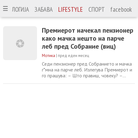
ЕХНОЛОГИЈА
ЗАБАВА
LIFESTYLE
СПОРТ
facebook
Премиерот начекал пензионер
како мачка нешто на парче
леб пред Собрание (виц)
Мотика
|
пред еден месец
Седи пензионер пред Собранието и мачка
г*мна на парче леб. Излегува Премиерот и
го прашува: – Што правиш, човеку? –
Криза, премиере. – Еве ти 1.000 денари,
само тргни се одовде. Пензионерот ги
става парите во џеб и продолжува. По
некое време излегува Министерот за
финансии: – Што правиш, човеку? – Криза,
министре. Министерот го гледа и вели: –
Мачкај