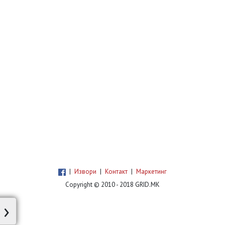
Жинзифов 50, прекинато водоснабдување
ќе имаат корисниците од улиците Рајко
Жинзифов и 20-ти Октомври.
Водоснабдувањето ќе биде прекинато од
12:00 часот до завршување
|
Извори
|
Контакт
|
Маркетинг
Copyright © 2010 - 2018 GRID.MK
›