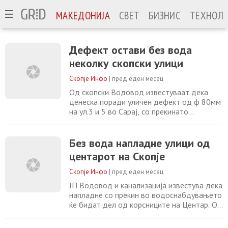
МАКЕДОНИЈА
СВЕТ
БИЗНИС
ТЕХНОЛО
Дефект остави без вода
неколку скопски улици
Скопје Инфо
|
пред еден месец
Од скопски Водовод известуваат дека
денеска поради уличен дефект од ф 80мм
на ул.3 и 5 во Сарај, со прекинато
водоснабдување ќе бидат корисниците од
ул. 3 и 5. Водоснабдувањето е прекинато
од 09:15 часот, а прекинот ќе трае до
Без вода напладне улици од
завршување на работните активности.
центарот на Скопје
Исто така, поради дефект на приклучна
цевка 3/4 на ул.Темко Попов 14, прекинато
Скопје Инфо
|
пред еден месец
водоснабдување
ЈП Водовод и канализација известува дека
напладне со прекин во водоснабдувањето
ќе бидат дел од корсниците на Центар. Од
таму информираат дека поради дефект на
приклучна цевка на улицата Рајко