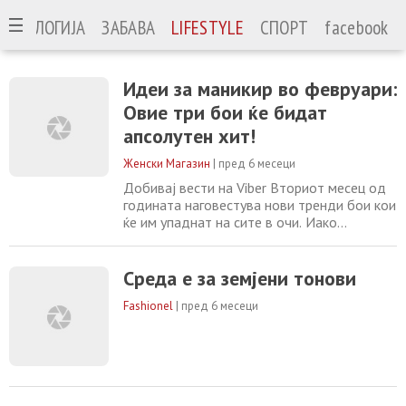
ЕХНОЛОГИЈА
ЗАБАВА
LIFESTYLE
СПОРТ
facebook
Идеи за маникир во февруари:
Овие три бои ќе бидат
апсолутен хит!
Женски Магазин
|
пред 6 месеци
Добивај вести на Viber Вториот месец од
годината наговестува нови тренди бои кои
ќе им упаднат на сите в очи. Иако
црвената боја е безвременска, ќе ја
оставивме за следниот еуфоричен
декември, а потемните изгаснати нијанси
Среда е за земјени тонови
на маникир беа резервирани за јануари.
Fashionel
|
пред 6 месеци
Февруари, пак, носи нова енергија и
можност да го освежите стилот преку
внимателно одбрани