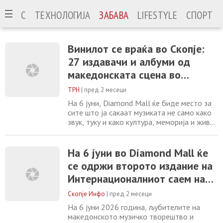
ИЗНИС
ТЕХНОЛОГИЈА
ЗАБАВА
LIFESTYLE
СПОРТ
Винилот се враќа во Скопје:
27 издавачи и албуми од
македонската сцена во
Diamond Mall
ТРН
|
пред 2 месеци
На 6 јуни, Diamond Mall ќе биде место за
сите што ја сакаат музиката не само како
звук, туку и како култура, меморија и живо
искуство. Второто издание на
Интернационалниот саем на музика, винил
и аудио опрема ќе обедини 27 издавачки
На 6 јуни во Diamond Mall ќе
куќи од Македонија и странство,
се одржи второто издание на
македонски музичари, диџеи,
Интернационалниот саем на
колекционери и љубители на винилот.
Настанот е посветен на
музика, винил и аудио опрема
Скопје Инфо
|
пред 2 месеци
На 6 јуни 2026 година, љубителите на
македонското музичко творештво и