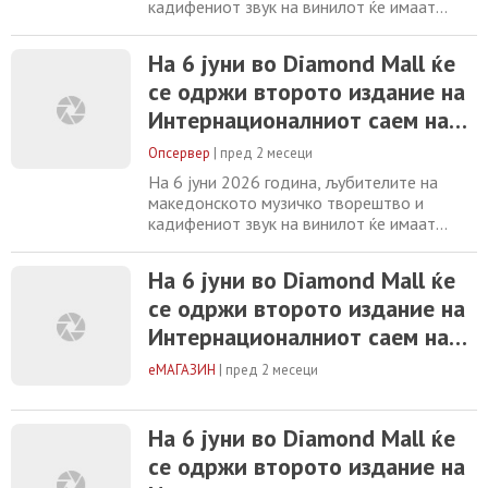
кадифениот звук на винилот ќе имаат
можност да присуствуваат на
Интернационален саем на музика, винил и
На 6 јуни во Diamond Mall ќе
аудио опрема. Овој уникатен настан
се одржи второто издание на
посветен на музиката, музичкото
издаваштво и винил културата ќе се одржи
Интернационалниот саем на
во Diamond Mall и ќе обедини 27
музика, винил и аудио опрема
издавачки куќи од Македонија и
Опсервер
|
пред 2 месеци
странство,
На 6 јуни 2026 година, љубителите на
македонското музичко творештво и
кадифениот звук на винилот ќе имаат
можност да присуствуваат на
Интернационален саем на музика, винил и
На 6 јуни во Diamond Mall ќе
аудио опрема. Овој уникатен настан
се одржи второто издание на
посветен на музиката, музичкото
издаваштво и винил културата ќе се одржи
Интернационалниот саем на
во Diamond Mall и ќе обедини 27
музика, винил и аудио опрема
издавачки куќи од Македонија и
еМАГАЗИН
|
пред 2 месеци
странство,
На 6 јуни во Diamond Mall ќе
се одржи второто издание на