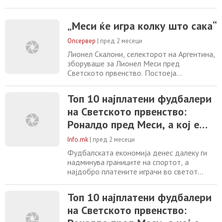
стравувања, дека капитенот нема да биде
подготвен за Светското првенство поради
повреда на мускулот, но за среќа на
„Меси ќе игра колку што сака“
Аргентинците, повредата што ја има не е
Опсервер
|
пред 2 месеци
сериозна. Меси играше во пријателскиот
натпревар против Замбија и со гол ја
Лионел Скалони, селекторот на Аргентина,
најави својата добра
зборуваше за Лионел Меси пред
Светското првенство. Постоеја
стравувања, дека капитенот нема да биде
подготвен за Светското првенство поради
Топ 10 најплатени фудбалери
повреда на мускулот, но за среќа на
на Светското првенство:
Аргентинците, повредата што ја има не е
сериозна. Меси играше во пријателскиот
Роналдо пред Меси, а кој е
натпревар против Замбија и со гол ја
трет?
најави својата добра
Info.mk
|
пред 2 месеци
Фудбалската економија денес далеку ги
надминува границите на спортот, а
најдобро платените играчи во светот
комбинираат клупски договори, бонуси и
глобални маркетинг соработки што им
Топ 10 најплатени фудбалери
носат нестварни приходи. Листата на
на Светското првенство:
десетте најплатени играчи покажува колку
високопрофитна станала глобалната