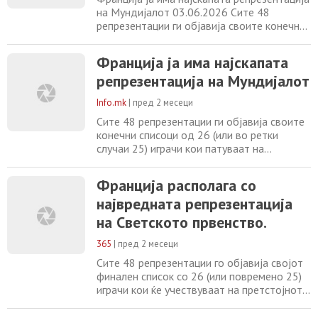
на Мундијалот 03.06.2026 Сите 48
репрезентации ги објавија своите конечни
списоци од 26 (или во ретки случаи 25)
играчи кои патуваат на претстојното
Франција ја има најскапата
Светско првенство. Затоа, ова е вистинско
репрезентација на Мундијалот
време да се споредат голем број
статистики, а една од најинтересните
Info.mk
|
пред 2 месеци
секогаш се однесува на вредностите на
играчите.
Сите 48 репрезентации ги објавија своите
конечни списоци од 26 (или во ретки
случаи 25) играчи кои патуваат на
претстојното Светско првенство. Затоа,
ова е вистинско време да се споредат
Франција располага со
голем број статистики, а една од
највредната репрезентација
најинтересните секогаш се однесува на
вредностите на играчите. Според
на Светското првенство.
Transfermarkt , најпопуларната платформа
за проценка на вредноста
365
|
пред 2 месеци
Сите 48 репрезентации го објавија својот
финален список со 26 (или повремено 25)
играчи кои ќе учествуваат на претстојното
Светско првенство. Ова е одлична прилика
за да се направи споредба на разни