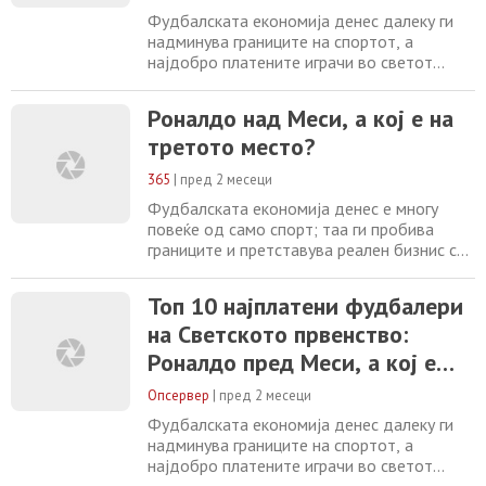
Фудбалската економија денес далеку ги
надминува границите на спортот, а
најдобро платените играчи во светот
комбинираат клупски договори, бонуси и
глобални маркетинг соработки што им
Роналдо над Меси, а кој е на
носат нестварни приходи. Листата на
третото место?
десетте најплатени играчи покажува колку
високопрофитна станала глобалната
365
|
пред 2 месеци
фудбалска индустрија. На листата на
десетте највредни играчи
Фудбалската економија денес е многу
повеќе од само спорт; таа ги пробива
границите и претставува реален бизнис со
огромни приходи. Најплатените играчи во
светот комбинираат клупски договори,
Топ 10 најплатени фудбалери
бонуси и глобални маркетинг стратегии,
на Светското првенство:
што создава нестварни заработки.
Листата на десетте најплатени играчи
Роналдо пред Меси, а кој е
јасно покажува колку профитабилна е
трет?
глобалната фудбалска
Опсервер
|
пред 2 месеци
Фудбалската економија денес далеку ги
надминува границите на спортот, а
најдобро платените играчи во светот
комбинираат клупски договори, бонуси и