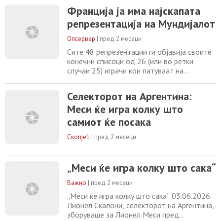
статистички податоци, а една од
Франција ја има најскапата
најинтересните секогаш се однесува на
репрезентација на Мундијалот
вредноста на фудбалерите. Според
најпознатата платформа за проценка на
Опсервер
|
пред 2 месеци
вредностите
Сите 48 репрезентации ги објавија своите
конечни списоци од 26 (или во ретки
случаи 25) играчи кои патуваат на
претстојното Светско првенство. Затоа,
ова е вистинско време да се споредат
Селекторот на Аргентина:
голем број статистики, а една од
Меси ќе игра колку што
најинтересните секогаш се однесува на
вредностите на играчите. Според
самиот ќе посака
Transfermarkt , најпопуларната платформа
за проценка на вредноста
Скопје1
|
пред 2 месеци
„Меси ќе игра колку што сака“
Важно
|
пред 2 месеци
„Меси ќе игра колку што сака“ 03.06.2026
Лионел Скалони, селекторот на Аргентина,
зборуваше за Лионел Меси пред