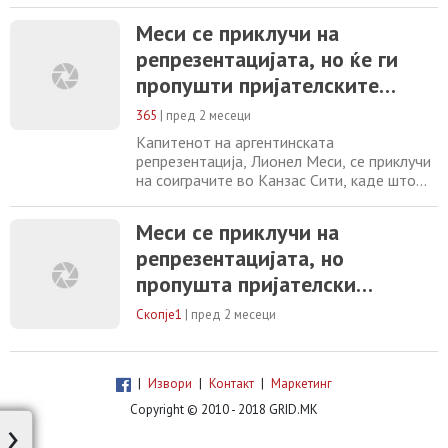
глобални маркетинг соработки што им
Меси се приклучи на
носат нестварни приходи. Листата на
репрезентацијата, но ќе ги
десетте најплатени играчи покажува колку
високопрофитна станала глобалната
пропушти пријателските
фудбалска индустрија. На листата на
натпревари.
десетте највредни играчи
365
|
пред 2 месеци
Капитенот на аргентинската
репрезентација, Лионел Меси, се приклучи
на соиграчите во Канзас Сити, каде што
актуелниот светски првак продолжува со
подготовките за претстојното Светско
Меси се приклучи на
првенство. Ова значајно настана ќе се
репрезентацијата, но
одржи од 11 јуни до 19 јули во САД,
Канада и Мексико. Аргентинските
пропушта пријателски
репрезентативци веќе се во САД, а
натпревари
денеска во базата на тимот
Скопје1
|
пред 2 месеци
|
Извори
|
Контакт
|
Маркетинг
Copyright © 2010 - 2018 GRID.MK
›