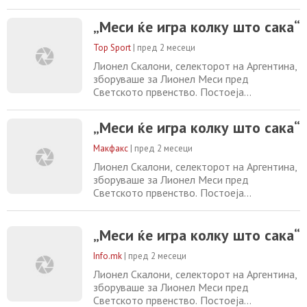
Светското првенство. Постоеја
стравувања, дека капитенот нема да биде
„Меси ќе игра колку што сака“
подготвен за Светското првенство поради
повреда на мускулот, но за среќа на
Top Sport
|
пред 2 месеци
Аргентинците, повредата што ја има не е
Лионел Скалони, селекторот на Аргентина,
сериозна. Меси играше во пријателскиот
зборуваше за Лионел Меси пред
натпревар против
Светското првенство. Постоеја
стравувања, дека капитенот нема да биде
подготвен за Светското првенство поради
„Меси ќе игра колку што сака“
повреда на мускулот, но за среќа на
Аргентинците, повредата што ја има не е
Макфакс
|
пред 2 месеци
сериозна. Меси играше во пријателскиот
Лионел Скалони, селекторот на Аргентина,
натпревар против Замбија и со гол ја
зборуваше за Лионел Меси пред
најави својата добра
Светското првенство. Постоеја
стравувања, дека капитенот нема да биде
подготвен за Светското првенство поради
повреда на мускулот, но за среќа на
„Меси ќе игра колку што сака“
Аргентинците, повредата што ја има не е
Info.mk
|
пред 2 месеци
сериозна. Меси играше во пријателскиот
натпревар против Замбија и со гол ја
Лионел Скалони, селекторот на Аргентина,
најави својата добра
зборуваше за Лионел Меси пред
Светското првенство. Постоеја