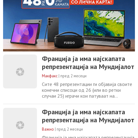
Франција ја има најскапата
репрезентација на Мундијалот
Макфакс
|
пред 2 месеци
Сите 48 репрезентации ги објавија своите
конечни списоци од 26 (или во ретки
случаи 25) играчи кои патуваат на
претстојното Светско првенство. Затоа,
ова е вистинско време да се споредат
Франција ја има најскапата
голем број статистики, а една од
репрезентација на Мундијалот
најинтересните секогаш се однесува на
вредностите на играчите. Според
Важно
|
пред 2 месеци
Transfermarkt , најпопуларната платформа
за проценка на вредноста
Франција ја има најскапата репрезентација