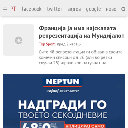
СПОРТ
facebook
twitter
видеа
google
ново
Франција ја има најскапата
репрезентација на Мундијалот
Top Sport
|
пред 2 месеци
Сите 48 репрезентации ги објавија своите
конечни списоци од 26 (или во ретки
случаи 25) играчи кои патуваат на
претстојното Светско првенство. Затоа,
ова е вистинско време да се споредат
голем број статистики, а една од
најинтересните секогаш се однесува на
вредностите на играчите. Според
Transfermarkt , најпопуларната платформа
за проценка на вредноста