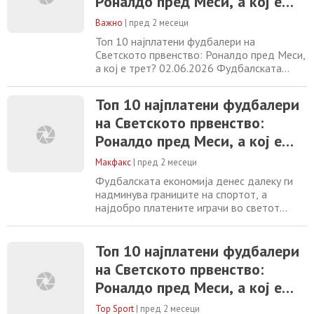
Роналдо пред Меси, а кој е
фудбалска индустрија. На листата на
трет?
десетте највредни играчи
Важно
|
пред 2 месеци
Топ 10 најплатени фудбалери на
Светското првенство: Роналдо пред Меси,
а кој е трет? 02.06.2026 Фудбалската
економија денес далеку ги надминува
границите на спортот, а најдобро
Топ 10 најплатени фудбалери
платените играчи во светот комбинираат
на Светското првенство:
клупски договори, бонуси и глобални
маркетинг соработки што им носат
Роналдо пред Меси, а кој е
нестварни приходи. Листата на десетте
трет?
најплатени играчи покажува
Макфакс
|
пред 2 месеци
Фудбалската економија денес далеку ги
надминува границите на спортот, а
најдобро платените играчи во светот
комбинираат клупски договори, бонуси и
глобални маркетинг соработки што им
носат нестварни приходи. Листата на
Топ 10 најплатени фудбалери
десетте најплатени играчи покажува колку
на Светското првенство:
високопрофитна станала глобалната
Роналдо пред Меси, а кој е
фудбалска индустрија. На листата на
десетте највредни играчи
трет?
Top Sport
|
пред 2 месеци