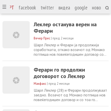
СПОРТ
facebook
twitter
видеа
google
ново
Леклер останува верен на
Ферари
Вечер Прес
|
пред 2 месеци
Шарл Леклер и Ферари ја продолжија
соработката, откако возачот од Монако
потпиша нов повеќегодишен договор со
легендарниот италијански тим. Со тоа е
потврдено дека 28-годишниот ас ќе
остане еден од главните адути на
Ферари го продолжи
Скудерија и во наредните сезони. Леклер е
договорот со Леклер
дел од семејството на Ферари уште од
2016 година, кога се приклучи на
Макфакс
|
пред 2 месеци
возачката академија, а
Шарл Леклер (28) и Ферари продолжуваат
заедно. Возачот од Монако потпиша нов
повеќегодишен договор и со тоа го
потврди својот престој во италијанскиот
тим во следните сезони од Светското