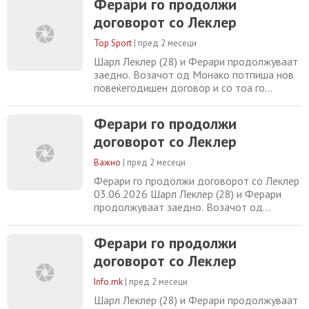
Ферари го продолжи
првенство во Формула 1. Овој потег го
договорот со Леклер
запечати партнерството кое трае веќе
една деценија, уште откако Леклер се
Top Sport
|
пред 2 месеци
приклучи на академијата за возачи на
Ферари во 2016
Шарл Леклер (28) и Ферари продолжуваат
заедно. Возачот од Монако потпиша нов
повеќегодишен договор и со тоа го
потврди својот престој во италијанскиот
тим во следните сезони од Светското
Ферари го продолжи
првенство во Формула 1. Овој потег го
договорот со Леклер
запечати партнерството кое трае веќе
една деценија, уште откако Леклер се
Важно
|
пред 2 месеци
приклучи на академијата за возачи на
Ферари во 2016
Ферари го продолжи договорот со Леклер
03.06.2026 Шарл Леклер (28) и Ферари
продолжуваат заедно. Возачот од
Монако потпиша нов повеќегодишен
договор и со тоа го потврди својот
Ферари го продолжи
престој во италијанскиот тим во следните
договорот со Леклер
сезони од Светското првенство во
Формула 1. Овој потег го запечати
Info.mk
|
пред 2 месеци
партнерството кое трае веќе една
деценија, уште откако Леклер се приклучи
Шарл Леклер (28) и Ферари продолжуваат