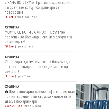
ДРАМА ВО СТРУГА: Противпожарен камион
изгоре - еве колку пожарникари се
повредени!
ПРВ.мк
|
пред еден час
ХРОНИКА
МОМЧЕ СЕ БОРИ ЗА ЖИВОТ: Брутално
претепан во Гостивар - еве што следува за
насилниците!
ПРВ.мк
|
пред 2 часа
ХРОНИКА
Се понудил да му помогне на банкомат, а
потоа го нападнал - еве ги деталите од
случајот!
ПРВ.мк
|
пред 2 часа
ХРОНИКА
Противпожарно возило зафатено од оган
при интервенција во струшко - повредени
двајца пожарникари
Скопје Инфо
|
пред 3 часа