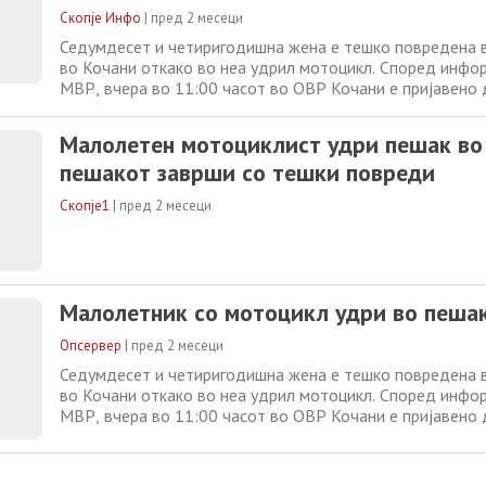
Скопје Инфо
|
пред 2 месеци
Седумдесет и четиригодишна жена е тешко повредена в
во Кочани откако во неа удрил мотоцикл. Според инфо
МВР, вчера во 11:00 часот во ОВР Кочани е пријавено д
„Тодосија Паунов“ во Кочани, мотоцикл „хамачи“ со ко
регистарски ознаки, управуван од 16-годишник од с.Грд
Малолетен мотоциклист удри пешак во
удрил во 74-годишната П.Л. од Кочани
пешакот заврши со тешки повреди
Скопје1
|
пред 2 месеци
Малолетник со мотоцикл удри во пешак
Опсервер
|
пред 2 месеци
Седумдесет и четиригодишна жена е тешко повредена в
во Кочани откако во неа удрил мотоцикл. Според инфо
МВР, вчера во 11:00 часот во ОВР Кочани е пријавено д
„Тодосија Паунов“ во Кочани, мотоцикл „хамачи“ со ко
регистарски ознаки, управуван од 16-годишник од с.Грд
удрил во 74-годишната П.Л. од Кочани