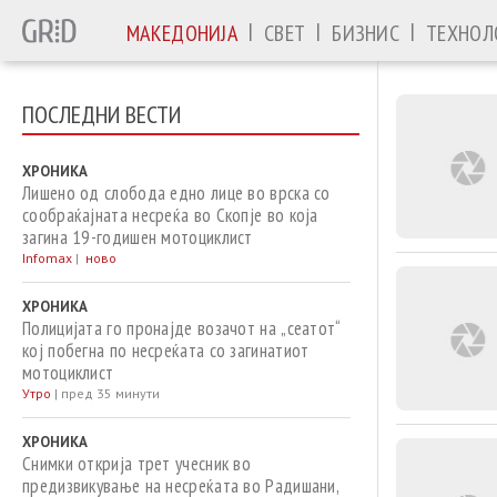
|
|
|
МАКЕДОНИЈА
СВЕТ
БИЗНИС
ТЕХНОЛ
ПОСЛЕДНИ ВЕСТИ
ХРОНИКА
Лишено од слобода едно лице во врска со
сообраќајната несреќа во Скопје во која
загина 19-годишен мотоциклист
Infomax
|
ново
ХРОНИКА
Полицијата го пронајде возачот на „сеатот“
кој побегна по несреќата со загинатиот
мотоциклист
Утро
|
пред 35 минути
ХРОНИКА
Снимки открија трет учесник во
предизвикување на несреќата во Радишани,