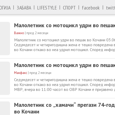
|
|
|
|
|
ОГИЈА
ЗАБАВА
LIFESTYLE
СПОРТ
facebook
twit
Малолетник со мотоцикл удри во пешак
Важно
|
пред 2 месеци
Малолетник со мотоцикл удри во пешак во Кочани 03.0
Седумдесет и четиригодишна жена е тешко повредена в
во Кочани откако во неа удрил мотоцикл. Според инфо
МВР, вчера во 11:00 часот во ОВР Кочани е пријавено д
„Тодосија Паунов“ во Кочани, мотоцикл „хамачи“ со ко
Малолетник со мотоцикл удри во пешак
регистарски ознаки, управуван од 16-годишник
Макфакс
|
пред 2 месеци
Седумдесет и четиригодишна жена е тешко повредена в
во Кочани откако во неа удрил мотоцикл. Според инфо
МВР, вчера во 11:00 часот во ОВР Кочани е пријавено д
„Тодосија Паунов“ во Кочани, мотоцикл „хамачи“ со ко
регистарски ознаки, управуван од 16-годишник од с.Грд
Малолетник со „хамачи“ прегази 74-го
удрил во 74-годишната П.Л. од Кочани
во Кочани