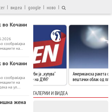
|
|
|
|
ter
видеа
google
ново
 во Кочани
6.2026
о сообраќајка
рмациите на
ека на ул.
чански
 во Кочани
о сообраќајка
рмациите на
ека на ул.
чански
ГАЛЕРИИ И ВИДЕА
овци, кочанско,
дишна жена