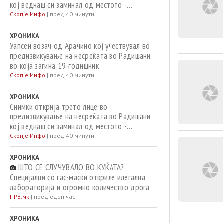
кој веднаш си заминал од местото -
полицијата го уапсила во Арачиново
Скопје Инфо
|
пред 40 минути
ХРОНИКА
Уапсен возач од Арачино кој учествувал во
предизвикување на несреќата во Радишани
во која загина 19-годишник
Скопје Инфо
|
пред 40 минути
ХРОНИКА
Снимки открија трето лице во
предизвикување на несреќата во Радишани
кој веднаш си заминал од местото -
полицијата го уапсила
Скопје Инфо
|
пред 40 минути
ХРОНИКА
ШТО СЕ СЛУЧУВАЛО ВО КУЌАТА?
Специјалци со гас-маски откриле илегална
лабораторија и огромно количество дрога
ПРВ.мк
|
пред еден час
ХРОНИКА