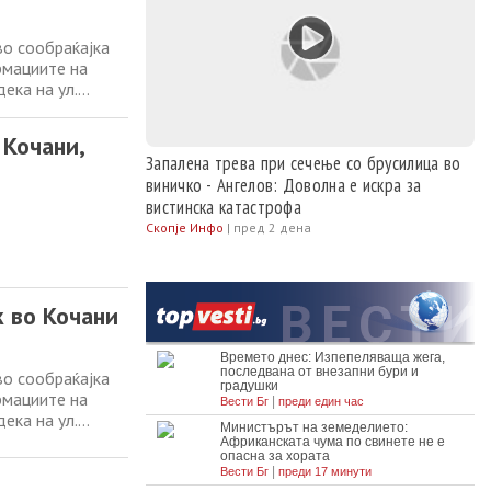
о сообраќајка
рмациите на
ека на ул.
чански
овци, кочанско,
 Кочани,
Запалена трева при сечење со брусилица во
виничко - Ангелов: Доволна е искра за
вистинска катастрофа
Скопје Инфо
|
пред 2 дена
 во Кочани
о сообраќајка
рмациите на
ека на ул.
чански
овци, кочанско,