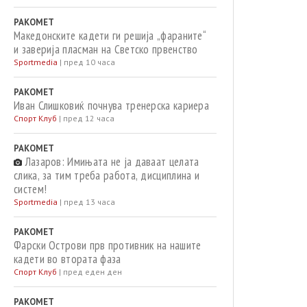
РАКОМЕТ
Македонските кадети ги решија „фараните“
и заверија пласман на Светско првенство
Sportmedia
|
пред 10 часа
РАКОМЕТ
Иван Слишковиќ почнува тренерска кариера
Спорт Клуб
|
пред 12 часа
РАКОМЕТ
Лазаров: Имињата не ја даваат целата
слика, за тим треба работа, дисциплина и
систем!
Sportmedia
|
пред 13 часа
РАКОМЕТ
Фарски Острови прв противник на нашите
кадети во втората фаза
Спорт Клуб
|
пред еден ден
РАКОМЕТ