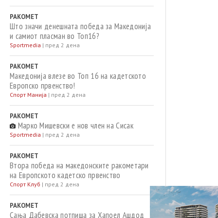
РАКОМЕТ
Што значи денешната победа за Македонија
и самиот пласман во Топ16?
Sportmedia
|
пред 2 дена
РАКОМЕТ
Македонија влезе во Топ 16 на кадетското
Европско првенство!
Спорт Манија
|
пред 2 дена
РАКОМЕТ
Марко Мишевски е нов член на Сисак
Sportmedia
|
пред 2 дена
РАКОМЕТ
Втора победа на македонските ракометари
на Европското кадетско првенство
Спорт Клуб
|
пред 2 дена
РАКОМЕТ
Сања Дабевска потпиша за Хапоел Ашдод