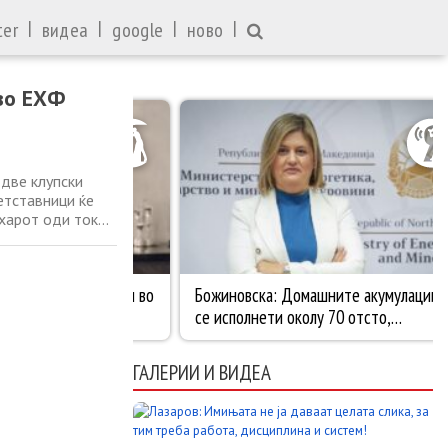
|
|
|
|
ter
видеа
google
ново
 во ЕХФ
две клупски
етставници ќе
ехарот оди токму
вајлд-карта за
ќе игра во ЕХФ
ГАЛЕРИИ И ВИДЕА