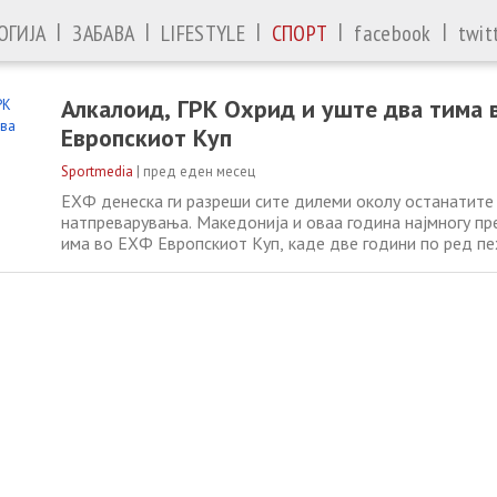
|
|
|
|
|
ОГИЈА
ЗАБАВА
LIFESTYLE
СПОРТ
facebook
twit
Алкалоид, ГРК Охрид и уште два тима
Европскиот Куп
Sportmedia
|
пред еден месец
ЕХФ денеска ги разреши сите дилеми околу останатите 
натпреварувања. Македонија и оваа година најмногу пр
има во ЕХФ Европскиот Куп, каде две години по ред п
во рацете на нашите екипи. Откако ГРК Охрид не доби 
Европската лига, што пак не е изненадување, овој тим 
Европскиот Куп, каде