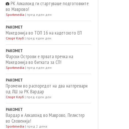
РК Алкалоид ги стартуваше подготовките
во Маврово!
Sportmedia
|
пред еден ден
РАКОМЕТ
Македонија во ТОП 16 на кадетското ЕП
Спорт Клуб
|
пред еден ден
РАКОМЕТ
Фарски Острови е првата пречка на
Македонија во битката за СП!
Sportmedia
|
пред еден ден
РАКОМЕТ
Промени во распоредот на два натпревари
од ЛШ за РК Вардар
Спорт Клуб
|
пред еден ден
РАКОМЕТ
Вардар и Алкалоид во Маврово, Пелистер
во Словенија!
Sportmedia
|
пред 2 дена