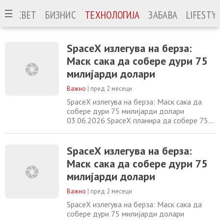
ЈА
СВЕТ
БИЗНИС
ТЕХНОЛОГИЈА
ЗАБАВА
LIFESTY
SpaceX излегува на берза:
Маск сака да собере дури 75
милијарди долари
Важно
|
пред 2 месеци
SpaceX излегува на берза: Маск сака да
собере дури 75 милијарди долари
03.06.2026 SpaceX планира да собере 75
милијарди долари во својата првична
јавна понуда (IPO) со продажба на 555,6
милиони акции по целна цена од 135
SpaceX излегува на берза:
долари по акција, изјави за Ројтерс извор
Маск сака да собере дури 75
запознаен со ова прашање. Ројтерс
милијарди долари
претходно во вторник објави дека
компанијата на Илон
Важно
|
пред 2 месеци
SpaceX излегува на берза: Маск сака да
собере дури 75 милијарди долари