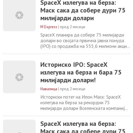
SpaceX излегува на берза:
прашање. Ројтерс претходно во вторник
Маск сака да собере дури 75
објави дека компанијата на Илон Маск за
ракетна технологија и сателитски
милијарди долари
комуникации се надева дека ќе собере
најмалку
M Express
|
пред 2 месеци
SpaceX планира да собере 75 милијарди
долари во својата првична јавна понуда
(IPO) со продажба на 555,6 милиони акции
по целна цена од 135 долари по акција,
изјави за Ројтерс… Текстот SpaceX
излегува на берза: Маск сака да собере
Историско IPO: SpaceX
дури 75 милијарди долари е превземен од
излегува на берза и бара 75
USB.mk . The post SpaceX излегува на
милијарди долари!
берза: Маск сака да собере дури 75
милијарди
Навалица
|
пред 2 месеци
Историски потег на Илон Маск: SpaceX
излегува на берза за рекордни 75
милијарди долари Вселенската компанија
SpaceX планира свое првично јавно
нудење на берзата. Целта е да се соберат
SpaceX излегува на берза:
неверојатни седумдесет и пет милијарди
Маск сака да собере дури 75
долари. Компанијата ќе понуди над