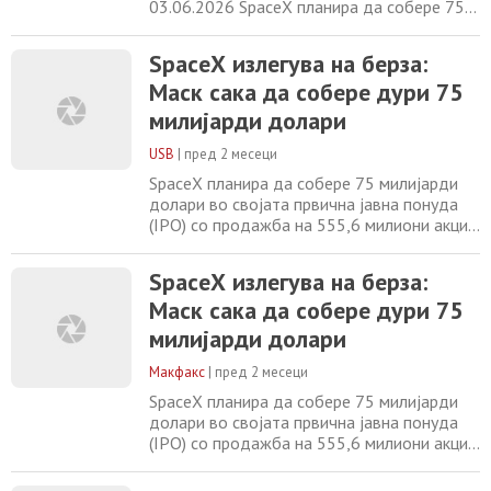
03.06.2026 SpaceX планира да собере 75
милијарди долари во својата првична
јавна понуда (IPO) со продажба на 555,6
SpaceX излегува на берза:
милиони акции по целна цена од 135
Маск сака да собере дури 75
долари по акција, изјави за Ројтерс извор
запознаен со ова прашање. Ројтерс
милијарди долари
претходно во вторник објави дека
компанијата на Илон
USB
|
пред 2 месеци
SpaceX планира да собере 75 милијарди
долари во својата првична јавна понуда
(IPO) со продажба на 555,6 милиони акции
по целна цена од 135 долари по акција,
изјави за Ројтерс извор запознаен со ова
SpaceX излегува на берза:
прашање. Ројтерс претходно во вторник
Маск сака да собере дури 75
објави дека компанијата на Илон Маск за
ракетна технологија и сателитски
милијарди долари
комуникации се надева дека ќе собере
најмалку
Макфакс
|
пред 2 месеци
SpaceX планира да собере 75 милијарди
долари во својата првична јавна понуда
(IPO) со продажба на 555,6 милиони акции
по целна цена од 135 долари по акција,
изјави за Ројтерс извор запознаен со ова