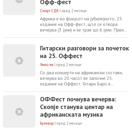
Офф-фест
по што ќе следува концерт на
јужноафриканската
Смарт СДК
|
пред 2 месеци
Африка е во фокусот на јубилејното, 25.
издание на Офф-фест, што се отвора
вечерва (3 јуни) и ќе трае до 6 јуни. Првите
три вечери се во Националната опера и
балет, а последната во Младинскиот
културен центар. На програмата се
Гитарски разговори за почеток
музичари од Мали, Гвинеја, Јужна Африка,
на 25. Оффест
Норвешка, Шпанија, Италија, Бенин, Конго,
Мозамбик и Танзанија, а од Македонија ќе
Умно.мк
|
пред 2 месеци
Со два концерти на африкански состави,
вечерва во 20 часот ќе започне 25.
издание на Оффест. Гитари Баро е
составот што ќе ја отвори вечерва во
Националната опера и балет. Настапуваат:
ОФФест почнува вечерва:
Lassana Diabate, на балафон, Gaossou
Скопје станува центар на
Kouyate на гитар и Mamadou Koussoube на
гитара. Guitari Baro (во превод „Гитарски
африканската музика
разговори“) е инструментално трио што
плени со
Булевар
|
пред 2 месеци