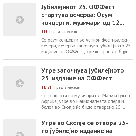
Јубилејниот 25. ОФФест
стартува вечерва: Осум
концерти, музичари од 12
земји и силен африкански
ТРН
|
пред 2 месеци
пулс
Со осум концерти во четири фестивалски
вечери, вечерва започнува јубилејното 25.
издание на ОФФест, кое ќе трае до 6 јуни
и ќе донесе музичари од 12 земји на
сцените во Скопје. Организаторот,
Скопскиот џез фестивал, најавува богата
Утре започнува јубилејното
програма посветена на светската музика, а
25. издание на ОФФест
годинава во центарот на вниманието е
континентот Африка. На прес-
ТВ 21
|
пред 2 месеци
конференцијата
Со концерти на музичари од Мали и Јужна
Африка, утре во Националната опера и
балет во Скопје ќе биде отворено 25.
издание на ОФФест, еден од
најзначајните фестивали на светска музика
Утре во Скопје се отвора 25-
во регионот. Фестивалот започнува во 20
то јубилејно издание на
часот со настапот на триото Guitari Baro
од Мали, а два часа подоцна на сцената