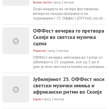
Бизнис вести
|
пред 2 месеци
програма,
Осум концерти во четири фестивалски
вечери ќе понуди програмата на
годинашниот 25. Оффест (OFFest), кој ќе
се одржува од денеска до 6 јуни.
Организаторот, Скопски џез фестивал,
ОФФест вечерва го претвора
најави богата програма со учесници од 12
Скопје во светска музичка
земји, со посебен акцент на континентот
Африка. Директорот Оливер Белопета на
сцена
прес-конференцијата во пресрет на
фестивалот, соопшти
Рацин.мк
|
пред 2 месеци
ОФФест вечерва започнува во Скопје со
јубилејното 25. издание, кое од 3 до 6
јуни ја носи светската музика на домашна
сцена, отворајќи ја програмата во
Националната опера и балет со два
Јубилејниот 25. ОФФест носи
африкански настапи: Guitari Baro во 20
светски музички имиња и
часот и јужноафриканската група BCUC во
22 часот. Фестивалот, кој низ годините
африкански ритми во Скопје
изгради препознатлив идентитет преку
светска музика,
Екран
|
пред 2 месеци