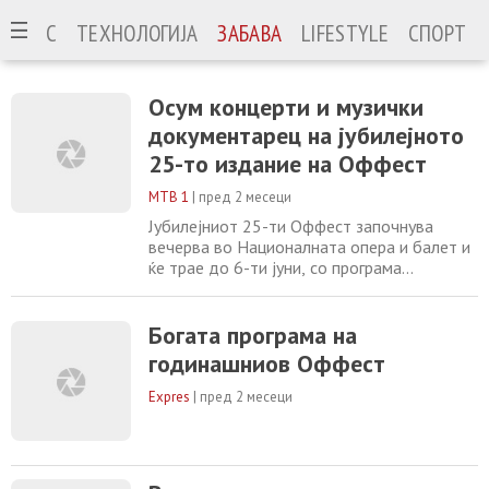
ИЗНИС
ТЕХНОЛОГИЈА
ЗАБАВА
LIFESTYLE
СПОРТ
Осум концерти и музички
документарец на јубилејното
25-то издание на Оффест
МТВ 1
|
пред 2 месеци
Јубилејниот 25-ти Оффест започнува
вечерва во Националната опера и балет и
ќе трае до 6-ти јуни, со програма
составена од осум концерти и проекција
на музички документарец. Според
организаторот, Скопскиот џез фестивал,
Богата програма на
годинава ќе настапат уметници од 12
годинашниов Оффест
земји, а посебен акцент е ставен на
современата африканска музика.
Expres
|
пред 2 месеци
Фестивалот ќе биде отворен со