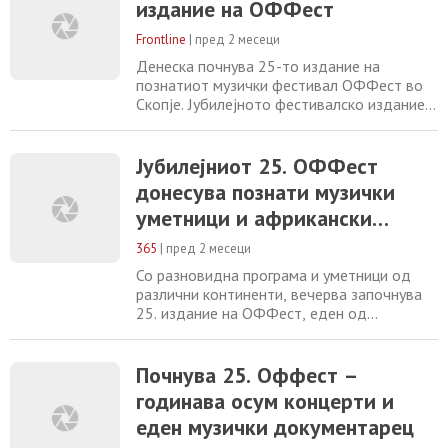
издание на ОФФест
учесници од 12 различни земји, со посебен
фокус на континентот Африка. Директорот
Frontline
|
пред 2 месеци
Оливер Белопета изрази уверување на
прес-конференцијата пред
Денеска почнува 25-то издание на
познатиот музички фестивал ОФФест во
Скопје. Јубилејното фестивалско издание
ќе биде свечено отворено во објектот на
Националната опера и балет (НОБ), со
почеток во 20:00 часот. Првата
Јубилејниот 25. ОФФест
фестивалска вечер носи исклучително
донесува познати музички
атрактивна и ритмична програма од
уметници и африкански
африканскиот континент. Пред скопската
публика премиерно ќе настапат
ритми во Скопје.
365
|
пред 2 месеци
Со разновидна програма и уметници од
различни континенти, вечерва започнува
25. издание на ОФФест, еден од
најзначајните музички фестивали во
регионот. За време на четирите
фестивалски вечери, љубителите на
Почнува 25. Оффест –
музиката ќе можат да проследат осум
годинава осум концерти и
концерти и проекција на музички
еден музички документарец
документарен филм. Организаторите
најавуваат внимателно составена