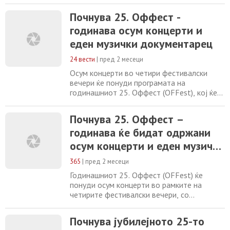
Почнува 25. Оффест -
годинава осум концерти и
еден музички документарец
24 вести
|
пред 2 месеци
Осум концерти во четири фестивалски
вечери ќе понуди програмата на
годинашниот 25. Оффест (OFFest), кој ќе
се одржува од денеска до 6 јуни.
Организаторот, Скопски џез фестивал,
Почнува 25. Оффест –
најави богата програма со учесници од 12
годинава ќе бидат одржани
земји, со посебен акцент на континентот
Африка. Директорот Оливер Белопета на
осум концерти и еден музички
прес-конференцијата во пресрет на
документарен филм.
фестивалот, соопшти
365
|
пред 2 месеци
Годинашниот 25. Оффест (OFFest) ќе
понуди осум концерти во рамките на
четирите фестивалски вечери, со
одржување од денес до 6 јуни.
Организаторот, Скопскиот џез фестивал,
Почнува јубилејното 25-то
најави разновидна програма што вклучува