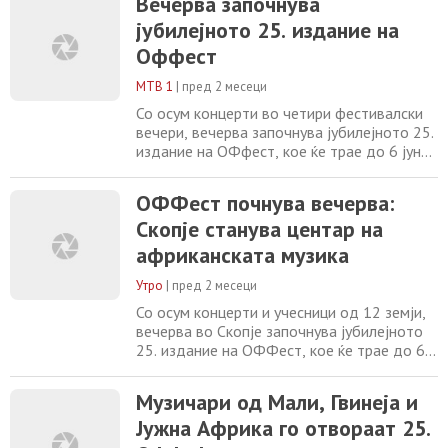
Вечерва започнува
јубилејното 25. издание на
Оффест
МТВ 1
|
пред 2 месеци
Со осум концерти во четири фестивалски
вечери, вечерва започнува јубилејното 25.
издание на ОФфест, кое ќе трае до 6 јуни
и ќе донесе музичари од 12 земји на
сцените во Скопје. Фестивалот, кој низ
ОФФест почнува вечерва:
годините изгради препознатлив идентитет
Скопје станува центар на
преку светска музика, различни култури и
силни концертни искуства, оваа година го
африканската музика
отвора со вечер што не се потпира
Утро
|
пред 2 месеци
Со осум концерти и учесници од 12 земји,
вечерва во Скопје започнува јубилејното
25. издание на ОФФест, кое ќе трае до 6
јуни. Годинава фестивалот е во знакот на
африканската музика и култура.
Музичари од Мали, Гвинеја и
Фестивалот ќе биде отворен во
Јужна Африка го отвораат 25.
Националната опера и балет со настапот
на триото „Guitari Baro“ од Гвинеја и Мали,