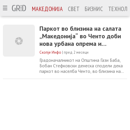
МАКЕДОНИЈА
СВЕТ
БИЗНИС
ТЕХНОЛО
Паркот во близина на салата
„Македонија“ во Ченто доби
нова урбана опрема и
осветлување
Скопје Инфо
|
пред 2 месеци
Градоначалникот на Општина Гази Баба,
Бобан Стефковски денеска сподели дека
паркот во населба Ченто, во близина на
спортската сала „Македонија“, добил
комплетно нов и модерен лик. Поставена е
нова урбана опрема која овозможува
подобри услови за одмор, дружење и
рекреација на граѓаните. Извршено
е поставување на нови канделабри, со кои
значително е