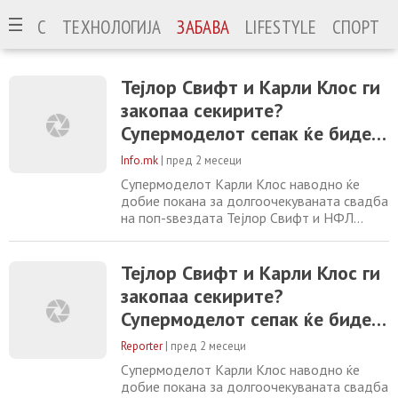
ИЗНИС
ТЕХНОЛОГИЈА
ЗАБАВА
LIFESTYLE
СПОРТ
Тејлор Свифт и Карли Клос ги
закопаа секирите?
Супермоделот сепак ќе биде
гостинка на свадбата
Info.mk
|
пред 2 месеци
Супермоделот Карли Клос наводно ќе
добие покана за долгоочекуваната свадба
на поп-ѕвездата Тејлор Свифт и НФЛ
ѕвездата Тревис Келси, иако со години се
шпекулираше дека нивното некогаш
блиско пријателство завршило со сериозен
Тејлор Свифт и Карли Клос ги
раздор. Според извештај на „TMZ“,
закопаа секирите?
повикувајќи се на извори блиски до двете
Супермоделот сепак ќе биде
страни, Клос ќе биде меѓу гостите на
свадбената церемонија
гостинка на свадбата
Reporter
|
пред 2 месеци
Супермоделот Карли Клос наводно ќе
добие покана за долгоочекуваната свадба