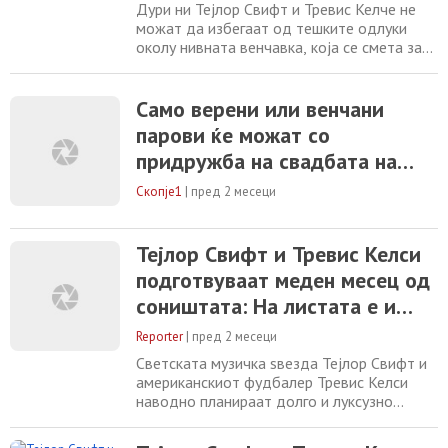
Дури ни Тејлор Свифт и Тревис Келче не
можат да избегаат од тешките одлуки
околу нивната венчавка, која се смета за
најочекуван настан на годината, ако не и
на деценијата. Иако малку се знае, се
шпекулира дека датумот е одреден на 3
Само верени или венчани
јули, а се шпекулира и за примена на строго
парови ќе можат со
правило за гостите - „нема прстен, нема
придружба на свадбата на
придружба“, пишува Newsweek. Покрај
Тејлор Свифт и Тревис Келси?
Скопје1
|
пред 2 месеци
Тејлор Свифт и Тревис Келси
подготвуваат меден месец од
соништата: На листата е и
Хрватска
Reporter
|
пред 2 месеци
Светската музичка ѕвезда Тејлор Свифт и
американскиот фудбалер Тревис Келси
наводно планираат долго и луксузно
патување по свадбата, кое ќе ги однесе на
неколку ексклузивни дестинации низ