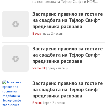
на поп-ѕвездата Тејлор Свифт и НФЛ
ѕвездата Тревис Келси, иако со години се
шпекулираше дека нивното некогаш
Застарено правило за гостите
блиско пријателство завршило со сериозен
на свадбата на Тејлор Свифт
раздор. Според извештај на „TMZ“,
повикувајќи се на извори блиски до двете
предизвика расправа
страни, Клос ќе биде меѓу гостите на
свадбената церемонија
Вечер
|
пред 2 месеци
Застарено правило за гостите
на свадбата на Тејлор Свифт
предизвика расправа
Vreme.mk
|
пред 2 месеци
Застарено правило за гостите
на свадбата на Тејлор Свифт
предизвика расправа
Весник
|
пред 2 месеци