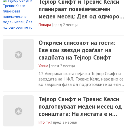
Тејлор Свифт и Тревис Келси
Европа, Азија и Австралија. Според
планираат повеќемесечен
информациите што ги пренесува магазинот
„Инстајл“, двојката сака максимално да се
меден месец: Дел од одморот
дистанцира од јавноста и во текот на
ќе го поминат во Хрватска
патувањето
Попара
|
пред 2 месеци
Откриен списокот на гости:
Еве кои ѕвезди доаѓаат на
свадбата на Тејлор Свифт
Улица
|
пред 2 месеци
12 Американската пејачка Тејлор Свифт и
ѕвездата на НФЛ, Тревис Келс, наводно се
во завршна фаза од подготовките за една
од најочекуваните свадби на познати
личности во последните години. Иако со
Тејлор Свифт и Тревис Келси
месеци се шпекулираше дека двојката ќе
подготвуваат меден месец од
се венча за време на викендот за Денот на
независноста на САД во Њујорк, се чини
соништата: На листата е и
дека плановите оттогаш се променија
Хрватска
Info.mk
|
пред 2 месеци