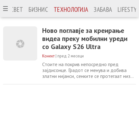
ЈА
СВЕТ
БИЗНИС
ТЕХНОЛОГИЈА
ЗАБАВА
LIFESTY
Ново поглавје за креирање
видеа преку мобилни уреди
со Galaxy S26 Ultra
Конект
|
пред 2 месеци
Стоите на покрив непосредно пред
зајдисонце. Градот се менува и добива
златни нијанси, сенките се протегаат низ
улиците, а стаклените згради ја фаќаат
последната топла светлина. Го вадите
телефонот за да го доловите моментот.
Не толку одамна, видеото креирано со
паметните телефони беше претежно
поврзано со практичноста. Но, како што
креирањето мобилна