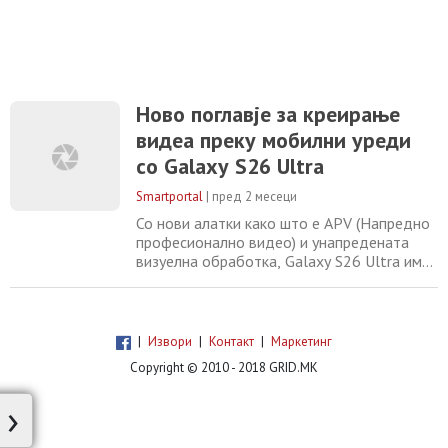
Ново поглавје за креирање
видеа преку мобилни уреди
со Galaxy S26 Ultra
Smartportal
|
пред 2 месеци
Со нови алатки како што е APV (Напредно
професионално видео) и унапредената
визуелна обработка, Galaxy S26 Ultra им
дава на корисниците многу поголема
креативна флексибилност откако
снимањето ќе заврши
|
Извори
|
Контакт
|
Маркетинг
Copyright © 2010 - 2018 GRID.MK
›