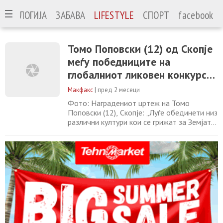
ЕХНОЛОГИЈА
ЗАБАВА
LIFESTYLE
СПОРТ
facebook
Томо Поповски (12) од Скопје
меѓу победниците на
глобалниот ликовен конкурс
по повод Светскиот ден на
Макфакс
|
пред 2 месеци
храната
Фото: Наградениот цртеж на Томо
Поповски (12), Скопје: „Луѓе обединети низ
различни култури кои се грижат за Земјата
за здрава, одржлива храна и подобра
заедничка иднина“. Дванаесетгодишниот
Томо Поповски од Скопје е избран за еден
од победниците на глобалниот ликовен
конкурс по повод Светскиот ден на
храната 2025, организиран од
Организацијата за