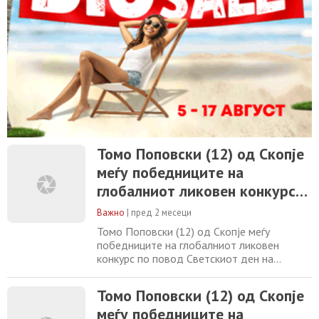
Томо Поповски (12) од Скопје
меѓу победниците на
глобалниот ликовен конкурс
по повод Светскиот ден на
Важно
|
пред 2 месеци
храната
Томо Поповски (12) од Скопје меѓу
победниците на глобалниот ликовен
конкурс по повод Светскиот ден на
храната 03.06.2026 Фото: Наградениот
цртеж на Томо Поповски (12), Скопје: „Луѓе
Томо Поповски (12) од Скопје
обединети низ различни култури кои се
меѓу победниците на
грижат за Земјата за здрава, одржлива