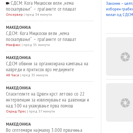
СДСМ: Кога Мицкоски вели „нема
поскапување“ – граѓаните се плашат
Опсервер
|
пред 34 минути
МАКЕДОНИЈА
СДСМ: Кога Мицкоски вели „нема
поскапување“ – граѓаните се плашат
Макфакс
|
пред 35 минути
МАКЕДОНИЈА
СДСМ обвини за организирана кампања на
навреди и притисок врз медиумите
48 Часа
|
пред 35 минути
МАКЕДОНИЈА
Спасителите на Црвен крст летово со 22
интервенции за извлекување на давеници и
над 500 на укажување прва помош
Охрид Прес
|
пред 37 минути
МАКЕДОНИЈА
Во септември најмалку 3.000 првачиња