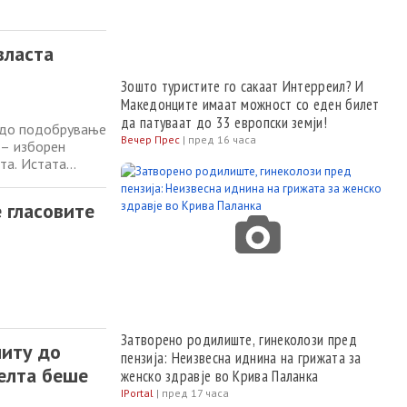
власта
Зошто туристите го сакаат Интерреил? И
Македонците имаат можност со еден билет
да патуваат до 33 европски земји!
у до подобрување
Вечер Прес
|
пред 16 часа
 – изборен
та. Истата
Левица и ДУИ,
наа заедно со
 гласовите
Затворено родилиште, гинеколози пред
ниту до
пензија: Неизвесна иднина на грижата за
елта беше
женско здравје во Крива Паланка
IPortal
|
пред 17 часа