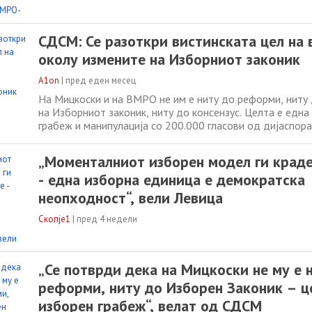
СДСМ: Се разоткри вистинската цел на 
околу измените на Изборниот законик
A1on
|
пред еден месец
На Мицкоски и на ВМРО не им е ниту до реформи, нит
на Изборниот законик, ниту до консензус. Целта е една
грабеж и манипулација со 200.000 гласови од дијаспора
ВМРО што тврдеше дека веќе обезбедиле договор со 
сега сака да го префрли проблемот кај СДСМ. Нели сед
„Моменталниот изборен модел ги краде
Левица и со ДУИ, нели се
- една изборна единица е демократска
неопходност“, вели Левица
Скопје1
|
пред 4 недели
„Се потврди дека на Мицкоски не му е 
реформи, ниту до Изборен Законик – ц
изборен грабеж“, велат од СДСМ