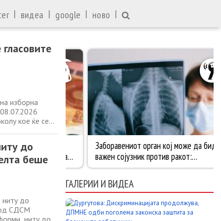
|
|
|
|
ter
видеа
google
ново
 гласовите
на изборна
 08.07.2026
олу кое ќе се
законик, со
та по пошта,
ниту до
елта беше
ГАЛЕРИИ И ВИДЕА
 ниту до
 од СДСМ
форми, ниту до