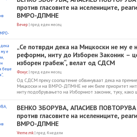
„Нели седнаа заедно со Левица
против гласовите на иселениците, реаг
ВМРО-ДПМНЕ
Вечер
|
пред еден месец
„Се потврди дека на Мицкоски не му е 
реформи, ниту до Изборен Законик – ц
изборен грабеж“, велат од СДСМ
Фокус
|
пред еден месец
Од СДСМ преку соопштение обвинуваат дека на премие
Мицкоски и на ВМРО-ДПМНЕ не им биле приоритет нит
ниту подобрувањето на Изборниот законик, туку, како 
„изборен грабеж и манипулација со гласовите на дијасп
партијата посочуваат дека ВМРО-ДПМНЕ претходно т
ВЕНКО ЗБОРУВА, АПАСИЕВ ПОВТОРУВА 
обезбедило договор со Левица и ДУИ, а
против гласовите на иселениците, реаг
ВМРО-ДПМНЕ
Vreme.mk
|
пред 4 недели