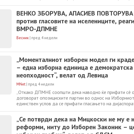
една изборна единица останува во центарот на дебата
на Изборниот законик. За Левица, една изборна единиц
ВЕНКО ЗБОРУВА, АПАСИЕВ ПОВТОРУВА 
програмска определба и
против гласовите на иселениците, реаг
ВМРО-ДПМНЕ
Весник
|
пред 4 недели
„Моменталниот изборен модел ги краде
– една изборна единица е демократска
неопходност“, велат од Левица
MNet
|
пред 4 недели
„Откако ДПМНЕ соопшти дека наводно ќе прифати сè ок
договорат опозициските партии во однос на Изборниот 
единствен услов да се прифати гласањето на дијаспора
една изборна единица останува во центарот на дебата
на Изборниот законик. За Левица, една изборна единиц
„Се потврди дека на Мицкоски не му е 
програмска определба и
реформи, ниту до Изборен Законик – ц