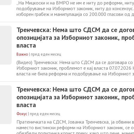
„На Мицкоски и на ВМРО не им е ниту до реформи, нит
подобрување на Изборниот законик, ниту до консензус.
изборен грабеж и манипулација со 200.000 гласови од д
Истата ВМРО што тврдеше дека веќе обезбедиле догов
ДУИ, сега сака да го префрли проблемот кај СДСМ“, ве
Тренчевска: Нема што СДСМ да се дого
„Нели седнаа заедно со Левица
опозицијата за Изборниот законик, про
власта
Важно
|
пред еден месец
(Видео) Тренчевска: Нема што СДСМ да се договара со 
Изборниот законик, проблемот е кај власта 07.07.2026
власта не била реформа и подобрување на Изборниот з
изборен грабеж и манипулација со 200.000 гласови на д
обвини пратеничката на СДСМ, Јованка Тренчевска. „Се
Тренчевска: Нема што СДСМ да се дого
намерата на власта не беше
опозицијата за Изборниот законик, про
власта
Фокус
|
пред еден месец
Пратеничката на СДСМ, Јованка Тренчевска, ја обвини 
наместо вистински реформи на Изборниот законик, се 
обезбеди политичка корист преку, како што рече, манип