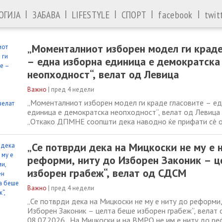
|
|
|
|
|
ОГИЈА
ЗАБАВА
LIFESTYLE
СПОРТ
facebook
twit
„Моменталниот изборен модел ги краде
– една изборна единица е демократска
неопходност“, велат од Левица
Важно
|
пред 4 недели
„Моменталниот изборен модел ги краде гласовите – ед
единица е демократска неопходност“, велат од Левица
„Откако ДПМНЕ соопшти дека наводно ќе прифати сè ок
договорат опозициските партии во однос на Изборниот 
единствен услов да се прифати гласањето на дијаспора
„Се потврди дека на Мицкоски не му е 
една изборна единица останува во
реформи, ниту до Изборен Законик – ц
изборен грабеж“, велат од СДСМ
Важно
|
пред 4 недели
„Се потврди дека на Мицкоски не му е ниту до реформи,
Изборен Законик – целта беше изборен грабеж“, велат
08.07.2026 „На Мицкоски и на ВМРО не им е ниту до ре