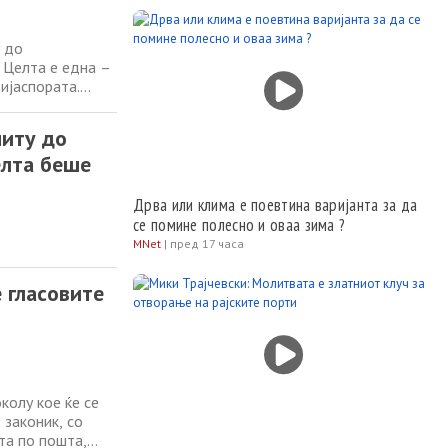
у до
 Целта е една –
ијаспората.
ор со Левица и
лат од СДСМ.
ниту до
елта беше
Дрва или клима е поевтина варијанта за да
се помине полесно и оваа зима ?
MNet
|
пред 17 часа
 гласовите
олу кое ќе се
законик, со
та по пошта,