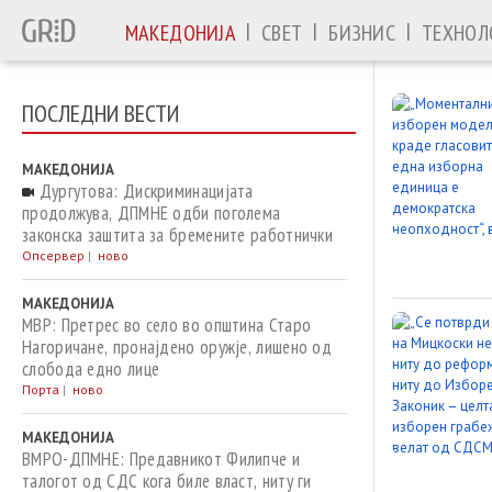
|
|
|
МАКЕДОНИЈА
СВЕТ
БИЗНИС
ТЕХНОЛ
ПОСЛЕДНИ ВЕСТИ
МАКЕДОНИЈА
Дургутова: Дискриминацијата
продолжува, ДПМНЕ одби поголема
законска заштита за бремените работнички
Опсервер
|
ново
МАКЕДОНИЈА
МВР: Претрес во село во општина Старо
Нагоричане, пронајдено оружје, лишено од
слобода едно лице
Порта
|
ново
МАКЕДОНИЈА
ВМРО-ДПМНЕ: Предавникот Филипче и
талогот од СДС кога биле власт, ниту ги