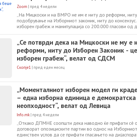
Zoom
|
пред 4 недели
„На Мицкоски и на ВМРО не им е ниту до реформи, нит
подобрување на Изборниот законик, ниту до консензус.
изборен грабеж и манипулација со 200.000 гласови од д
Истата ВМРО што тврдеше дека веќе обезбедиле догов
ДУИ, сега сака да го префрли проблемот кај СДСМ“, ве
„Се потврди дека на Мицкоски не му е 
„Нели седнаа заедно со Левица и
реформи, ниту до Изборен Законик - ц
изборен грабеж“, велат од СДСМ
Скопје1
|
пред еден месец
„Моменталниот изборен модел ги краде
– една изборна единица е демократска
неопходност“, велат од Левица
Info.mk
|
пред 4 недели
„Откако ДПМНЕ соопшти дека наводно ќе прифати сè ок
договорат опозициските партии во однос на Изборниот 
единствен услов да се прифати гласањето на дијаспора