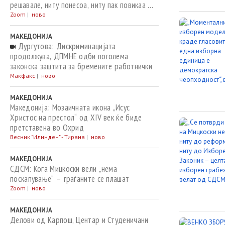
решавале, ниту понесоа, ниту пак повикаа на
одговорност за случаите со небезбедна
Zoom
|
ново
вода за пиење
МАКЕДОНИЈА
Дургутова: Дискриминацијата
продолжува, ДПМНЕ одби поголема
законска заштита за бремените работнички
Макфакс
|
ново
МАКЕДОНИЈА
Македонија: Мозаичната икона „Исус
Христос на престол“ од XIV век ќе биде
претставена во Охрид
Весник "Илинден" - Тирана
|
ново
МАКЕДОНИЈА
СДСМ: Кога Мицкоски вели „нема
поскапување“ – граѓаните се плашат
Zoom
|
ново
МАКЕДОНИЈА
Делови од Карпош, Центар и Студеничани