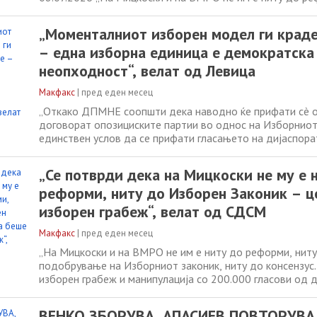
подобрување на Изборниот законик, ниту до консензус.
изборен грабеж и манипулација со 200.000 гласови од д
„Моменталниот изборен модел ги краде
Истата ВМРО што тврдеше дека
– една изборна единица е демократска
неопходност“, велат од Левица
Макфакс
|
пред еден месец
„Откако ДПМНЕ соопшти дека наводно ќе прифати сè ок
договорат опозициските партии во однос на Изборниот 
единствен услов да се прифати гласањето на дијаспора
една изборна единица останува во центарот на дебата
на Изборниот законик. За Левица, една изборна единиц
„Се потврди дека на Мицкоски не му е 
програмска определба и
реформи, ниту до Изборен Законик – ц
изборен грабеж“, велат од СДСМ
Макфакс
|
пред еден месец
„На Мицкоски и на ВМРО не им е ниту до реформи, нит
подобрување на Изборниот законик, ниту до консензус.
изборен грабеж и манипулација со 200.000 гласови од д
Истата ВМРО што тврдеше дека веќе обезбедиле догов
ДУИ, сега сака да го префрли проблемот кај СДСМ“, ве
ВЕНКО ЗБОРУВА, АПАСИЕВ ПОВТОРУВА 