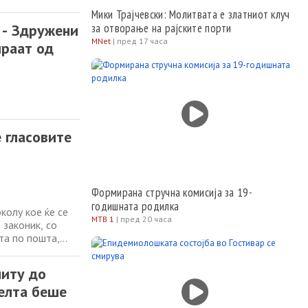
та за промените
Мики Трајчевски: Молитвата е златниот клуч
а отсекогаш е
- Здружени
за отворање на рајските порти
MNet
|
пред 17 часа
ираат од
 гласовите
Формирана стручна комисија за 19-
годишната родилка
олу кое ќе се
МТВ 1
|
пред 20 часа
законик, со
та по пошта,
та за промените
а отсекогаш е
ниту до
елта беше