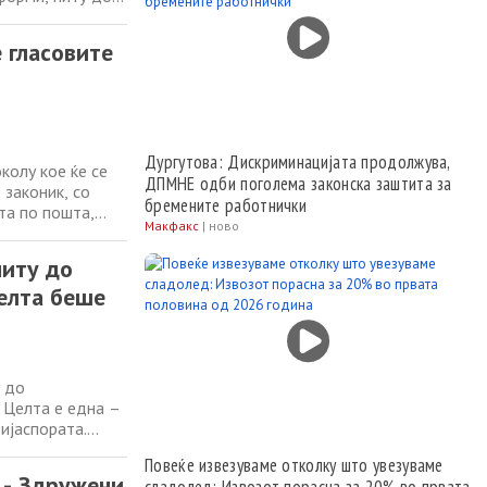
 Целта е една –
ијаспората.
 гласовите
Дургутова: Дискриминацијата продолжува,
олу кое ќе се
ДПМНЕ одби поголема законска заштита за
законик, со
бремените работнички
та по пошта,
Макфакс
|
ново
та за промените
а отсекогаш е
ниту до
елта беше
у до
 Целта е една –
ијаспората.
ор со Левица и
Повеќе извезуваме отколку што увезуваме
лат од СДСМ.
- Здружени