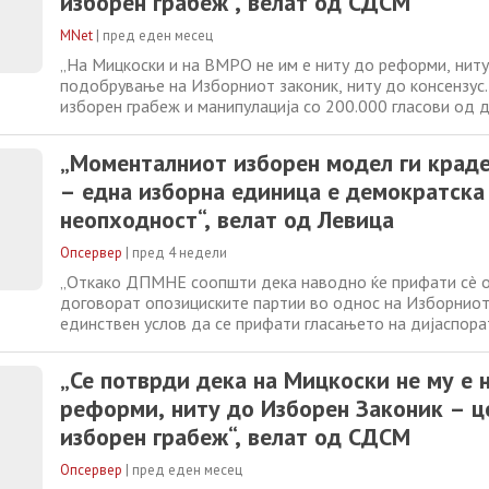
изборен грабеж“, велат од СДСМ
MNet
|
пред еден месец
„На Мицкоски и на ВМРО не им е ниту до реформи, нит
подобрување на Изборниот законик, ниту до консензус.
изборен грабеж и манипулација со 200.000 гласови од д
Истата ВМРО што тврдеше дека веќе обезбедиле догов
ДУИ, сега сака да го префрли проблемот кај СДСМ“, ве
„Моменталниот изборен модел ги краде
„Нели седнаа заедно со Левица
– една изборна единица е демократска
неопходност“, велат од Левица
Опсервер
|
пред 4 недели
„Откако ДПМНЕ соопшти дека наводно ќе прифати сè ок
договорат опозициските партии во однос на Изборниот 
единствен услов да се прифати гласањето на дијаспора
една изборна единица останува во центарот на дебата
на Изборниот законик. За Левица, една изборна единиц
„Се потврди дека на Мицкоски не му е 
програмска определба и
реформи, ниту до Изборен Законик – ц
изборен грабеж“, велат од СДСМ
Опсервер
|
пред еден месец