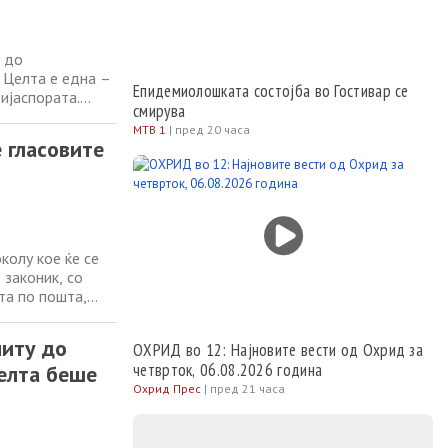
у до
 Целта е една –
Епидемиолошката состојба во Гостивар се
ијаспората.
смирува
ор со Левица и
МТВ 1
|
пред 20 часа
лат од СДСМ.
 гласовите
олу кое ќе се
законик, со
та по пошта,
та за промените
а отсекогаш е
ниту до
ОХРИД во 12: Најновите вести од Охрид за
четврток, 06.08.2026 година
елта беше
Охрид Прес
|
пред 21 часа