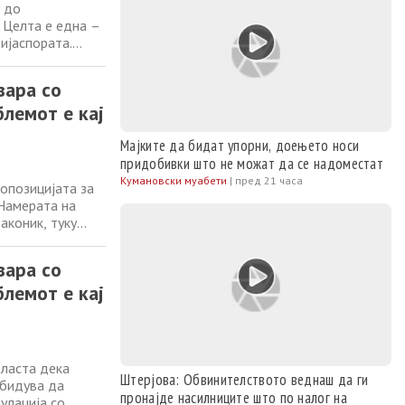
у до
 Целта е една –
ијаспората.
ор со Левица и
лат од СДСМ.
вара со
блемот е кај
Мајките да бидат упорни, доењето носи
придобивки што не можат да се надоместат
Кумановски муабети
|
пред 21 часа
опозицијата за
 Намерата на
аконик, туку
ијаспората,
 потврди дека
вара со
блемот е кај
власта дека
Штерјова: Обвинителството веднаш да ги
обидува да
пронајде насилниците што по налог на
улација со