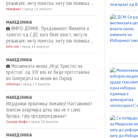
решавале, ниту понесоа, ниту пак повикаа на
одговорност за случаите со небезбедна
Макфакс
|
пред 15 минути
вода за пиење
МАКЕДОНИЈА
ВМРО-ДПМНЕ: Предавникот Филипче и
талогот од СДС кога биле власт, ниту ги
решавале, ниту понесоа, ниту пак повикаа на
одговорност за случаите со небезбедна
Info.mk
|
пред 16 минути
вода за пиење
МАКЕДОНИЈА
Мозаичната икона „Исус Христос на
престол“ од XIV век ќе биде претставена
во Галеријата на икони во Охрид
Infomax
|
пред 23 минути
МАКЕДОНИЈА
Илјадници првачиња помалку! Наставникот
Јовески алармира дека ова не е само
бројка, туку предупредување!
Скопје Инфо
|
пред 30 минути
МАКЕДОНИЈА