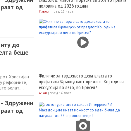
сладолед: Извозот порасна за 20% во првата
половина од 2026 година
ираат од
Извоз
|
пред 15 часа
ниту до
елта беше
Филипче за тврдењето дека власта го
рот Христијан
прифатила Францускиот предлог: Кој оди на
у реформите,
екскурзија во лето, во Брисел?
што велат,
ората“. Од
A1on
|
пред 16 часа
врдеше дека
- Здружени
ираат од