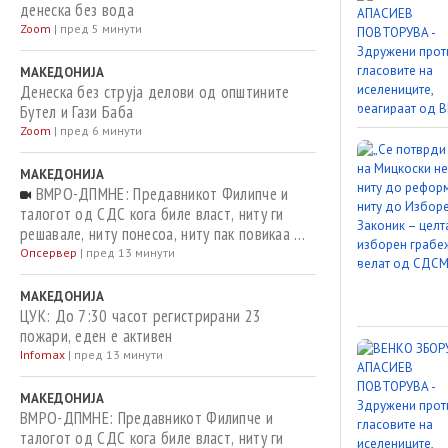
денеска без вода
Zoom
|
пред 5 минути
МАКЕДОНИЈА
Денеска без струја делови од општините
Бутел и Гази Баба
Zoom
|
пред 6 минути
МАКЕДОНИЈА
ВМРО-ДПМНЕ: Предавникот Филипче и
талогот од СДС кога биле власт, ниту ги
решавале, ниту понесоа, ниту пак повикаа на
одговорност за случаите со небезбедна
Опсервер
|
пред 13 минути
вода за пиење
МАКЕДОНИЈА
ЦУК: До 7:30 часот регистрирани 23
пожари, еден е активен
Infomax
|
пред 13 минути
МАКЕДОНИЈА
ВМРО-ДПМНЕ: Предавникот Филипче и
талогот од СДС кога биле власт, ниту ги