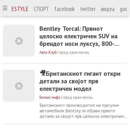
А
LIFESTYLE
СПОРТ
facebook
twitter
видеа
goog
Bentley Torcal: Првиот
целосно електричен SUV на
брендот носи луксуз, 800-
волтна технологија и домет
Авто Клуб
|
пред еден месец
над 480 километри
🎥Британскиот гигант откри
детали за својот прв
електричен модел
Бизнис инфо
|
пред еден месец
Британскиот производител на луксузни
автомобили Bentley ги објави првите
детали за својот прв целосно електричен
модел, кој ќе се вика „Torcal“, додека
официјалната премиера е закажана за 23