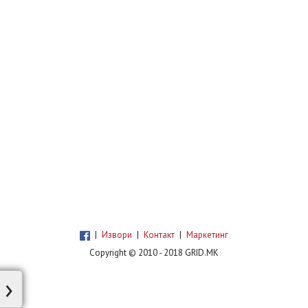
септември. Името „torcal“ е преземено од
природен резерват во Андалузија,
Шпанија, познат по своите необични
варовнички карпи. Bentley наведува дека
името доаѓа
|
Извори
|
Контакт
|
Маркетинг
Copyright © 2010 - 2018 GRID.MK
›