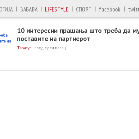
|
|
|
|
|
ОГИЈА
ЗАБАВА
LIFESTYLE
СПОРТ
facebook
twit
10 интересни прашања што треба да му
поставите на партнерот
Таратур
|
пред еден месец