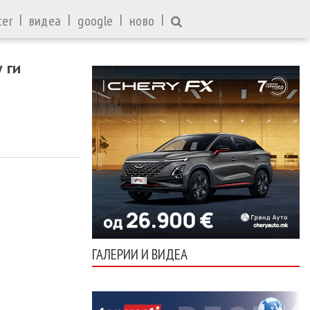
|
|
|
|
ter
видеа
google
ново
 ги
ГАЛЕРИИ И ВИДЕА