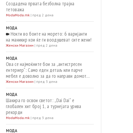
Создадена првата безболна трајна
тетоважа
ModaМoda.mk
|
пред 2 дена
МОДА
Нокти во боите на морето: 6 варијанти
на маникир кои ќе ги воодушеват сите жени!
Женски Магазин
|
пред 2 дена
МОДА
Ова се најмоќните бои за „антистресен
ентериер“: Само еден детаљ или парче
мебел е доволно за да го направи домот
оаза на мир
Женски Магазин
|
пред 3 дена
МОДА
Шакира го освои светот: „Dai Dai“ е
глобален хит број 1, а турнејата урива
рекорди
ModaМoda.mk
|
пред 3 дена
МОДА