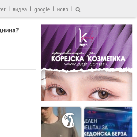
|
|
|
|
ter
видеа
google
ново
днина?