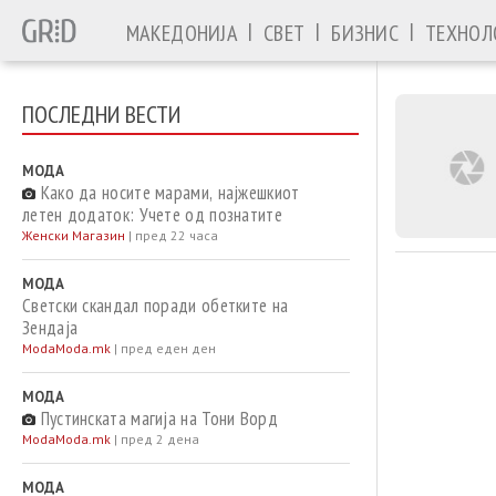
|
|
|
МАКЕДОНИЈА
СВЕТ
БИЗНИС
ТЕХНОЛ
ПОСЛЕДНИ ВЕСТИ
МОДА
Како да носите марами, најжешкиот
летен додаток: Учете од познатите
Женски Магазин
|
пред 22 часа
МОДА
Светски скандал поради обетките на
Зендаја
ModaМoda.mk
|
пред еден ден
МОДА
Пустинската магија на Тони Ворд
ModaМoda.mk
|
пред 2 дена
МОДА