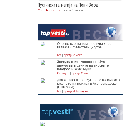
Пустинската магија на Тони Ворд
ModaМoda.mk
|
пред 2 дена