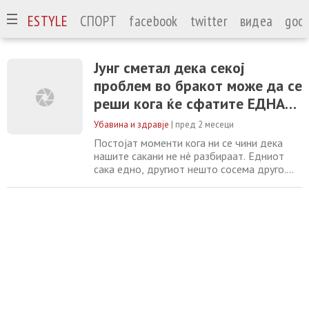
А
LIFESTYLE
СПОРТ
facebook
twitter
видеа
goog
Јунг сметал дека секој
проблем во бракот може да се
реши кога ќе сфатите ЕДНА
важна работа
Убавина и здравје
|
пред 2 месеци
Постојат моменти кога ни се чини дека
нашите сакани не нè разбираат. Едниот
сака едно, другиот нешто сосема друго.
Ист проблем се гледа од различни агли. На
крајот на краиштата, не постојат две исти
личности. Истото важи и за начинот на кој
луѓето ги перципираат и обработуваат
информациите. Затоа недоразбирањата
често ја нарушуваат хармоничната
комуникација