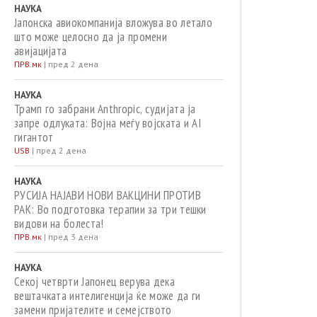
НАУКА
Јапонска авиокомпанија вложува во летало
што може целосно да ја промени
авијацијата
ПРВ.мк
|
пред 2 дена
НАУКА
Трамп го забрани Anthropic, судијата ја
запре одлуката: Војна меѓу војската и AI
гигантот
USB
|
пред 2 дена
НАУКА
РУСИЈА НАЈАВИ НОВИ ВАКЦИНИ ПРОТИВ
РАК: Во подготовка терапии за три тешки
видови на болеста!
ПРВ.мк
|
пред 3 дена
НАУКА
Секој четврти Јапонец верува дека
вештачката интелигенција ќе може да ги
замени пријателите и семејството