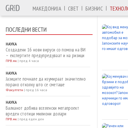
|
|
|
МАКЕДОНИЈА
СВЕТ
БИЗНИС
ТЕХНОЛ
ПОСЛЕДНИ ВЕСТИ
НАУКА
Создадени 16 нови вируси со помош на ВИ
– експертите предупредуваат и на ризици
ПРВ.мк
|
пред 4 часа
НАУКА
Јазиците почнале да изумираат значително
порано отколку што се сметаше
Факултети
|
пред 16 часа
НАУКА
Балканот добива вселенски мегапроект
вреден стотици милиони долари
ПРВ.мк
|
пред еден ден