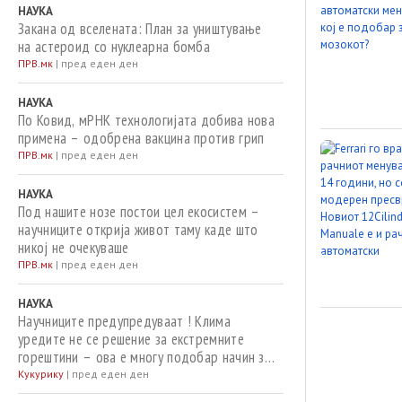
НАУКА
Закана од вселената: План за уништување
на астероид со нуклеарна бомба
ПРВ.мк
|
пред еден ден
НАУКА
По Ковид, мРНК технологијата добива нова
примена – одобрена вакцина против грип
ПРВ.мк
|
пред еден ден
НАУКА
Под нашите нозе постои цел екосистем –
научниците открија живот таму каде што
никој не очекуваше
ПРВ.мк
|
пред еден ден
НАУКА
Научниците предупредуваат ! Клима
уредите не се решение за екстремните
горештини – ова е многу подобар начин за
ладење
Кукурику
|
пред еден ден