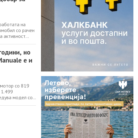
 работата на
омобил со рачен
а активност
Тоа долгорочно
итивни
години, но
Manuale е и
2 мотор со 819
 1.499
ведува модел со
виот Ferrari
италијанскиот