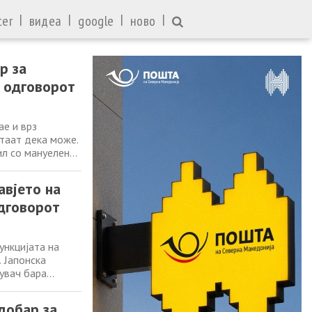
|
|
|
|
ter
видеа
google
ново
р за
т одговорот
ае и врз
етаат дека може.
л со мануелен
ењето автомобил
помогне во
авјето на
одговорот
ункцијата на
 Јапонска
увач бара
ил со
увувањето на
добар за