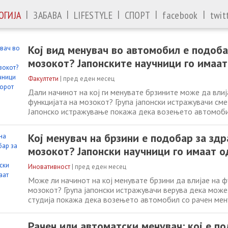
|
|
|
|
|
ОГИЈА
ЗАБАВА
LIFESTYLE
СПОРТ
facebook
twit
Кој вид менувач во автомобил е подоба
мозокот? Јапонските научници го имаа
Факултети
|
пред еден месец
Дали начинот на кој ги менувате брзините може да влиј
функцијата на мозокот? Група јапонски истражувачи см
Јапонско истражување покажа дека возењето автомоби
менувач бара поголем ментален ангажман отколку воз
со автоматски менувач, што на долг рок би можело да 
Кој менувач на брзини е подобар за здр
зачувувањето на одредени когнитивни
мозокот? Јапонски научници го имаат 
Иновативност
|
пред еден месец
Може ли начинот на кој менувате брзини да влијае на ф
мозокот? Група јапонски истражувачи верува дека може.
студија покажа дека возењето автомобил со рачен мен
поголем ментален ангажман отколку возењето автомоб
автоматски менувач, што би можело да помогне во зач
Рачен или автоматски менувач: кој е по