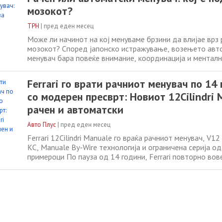
одредени когнитивни способности на долг
мозокот?
ТРН
|
пред еден месец
Може ли начинот на кој менуваме брзини да влијае врз
мозокот? Според јапонско истражување, возењето авт
менувач бара повеќе внимание, координација и менталн
отколку возењето автомобил со автоматски менувач. 
би можело да помогне во зачувување на одредени когн
Ferrari го врати рачниот менувач по 14 
способности. Причината е во тоа
со модерен пресврт: Новиот 12Cilindri 
рачен и автоматски
Авто Плус
|
пред еден месец
Ferrari 12Cilindri Manuale го враќа рачниот менувач, V1
КС, Manuale By-Wire технологија и ограничена серија од
примероци По пауза од 14 години, Ferrari повторно во
три педали и легендарниот метален „gated“ менувач. Но
12Cilindri Manuale е првиот сериски патнички модел на 
производител со вакво