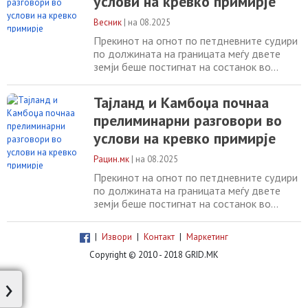
услови на кревко примирје
Весник
|
на 08.2025
Прекинот на огнот по петдневните судири
по должината на границата меѓу двете
земји беше постигнат на состанок во
Малезија во понеделник минатата недела,
посредуван од САД и надгледуван од
Тајланд и Камбоџа почнаа
Кина. Најтешките борби меѓу
прелиминарни разговори во
јужноазиските соседи за повеќе од една
деценија вклучуваа размена на
услови на кревко примирје
артилериски оган и напади со борбени
авиони, во кои загинаа 43 лица
Рацин.мк
|
на 08.2025
Прекинот на огнот по петдневните судири
по должината на границата меѓу двете
земји беше постигнат на состанок во
Малезија во понеделник минатата недела,
посредуван од САД и надгледуван од
|
Извори
|
Контакт
|
Маркетинг
Кина. Најтешките борби меѓу
Copyright © 2010 - 2018 GRID.MK
јужноазиските соседи за повеќе од една
деценија вклучуваа размена на
›
артилериски оган и напади со борбени
авиони, во кои загинаа 43 лица