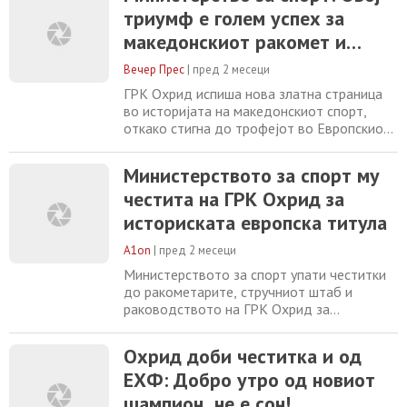
триумф е голем успех за
резултат за македонскиот спорт ќе
започне во 19 часот на градскиот
македонскиот ракомет и
плоштад. Според најавите од
гордост за македонскиот
ракометарите на плоштадот треба да
Вечер Прес
|
пред 2 месеци
пристигнат
спорт
ГРК Охрид испиша нова златна страница
во историјата на македонскиот спорт,
откако стигна до трофејот во Европскиот
куп по големата победа над Татабања во
финалето. Со извонредна игра, борбеност
Министерството за спорт му
и шампионски карактер, охридскиот тим
честита на ГРК Охрид за
успеа да го освои европскиот врв и да
донесе уште еден голем меѓународен
историската европска титула
трофеј во Македонија. Овој успех
предизвика големи
A1on
|
пред 2 месеци
Министерството за спорт упати честитки
до ракометарите, стручниот штаб и
раководството на ГРК Охрид за
историскиот успех и освојувањето на
титулата во Европскиот куп на ЕХФ. –
Охрид доби честитка и од
Овој триумф претставува голем успех за
ЕХФ: Добро утро од новиот
македонскиот ракомет и огромна гордост
за македонскиот спорт. ГРК Охрид стана
шампион, не е сон!