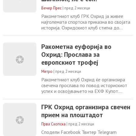
вториот македонски клуб кој успеал да го
освои Европскиот
Вечер Прес
|
пред 2 месеци
Ракометниот клуб ГРК Охрид ја живее
најголемата спортска приказна во својата
историја. Охридскиот клуб стигна до
европски трофеј во ЕХФ Европскиот куп,
откако во финалето двапати го совлада
тимот на Татабања, а еден од
Ракометна еуфорија во
најзаслужните за историскиот успех беше
Охрид: Прослава за
голманот Кристијан Пилиповиќ. Во
европскиот трофеј
вториот финален натпревар против
Татабања, Охрид уште еднаш
Метро
|
пред 2 месеци
Ракометниот клуб Охрид ќе организира
свечена прослава по повод историскиот
успех и освојувањето на ЕХФ Купот.
Прославата е закажана за вечерва од 19
часот на градскиот плоштад во Охрид,
ГРК Охрид организира свечен
каде се очекува присуство на голем број
прием на плоштадот
навивачи и граѓани. Во 20 часот е најавено
и дефиле на играчите и стручниот штаб на
Прва Скопска
|
пред 2 месеци
ГРК Охрид низ центарот на градот.
Охриѓани
Сподели Facebook Твитер Telegram