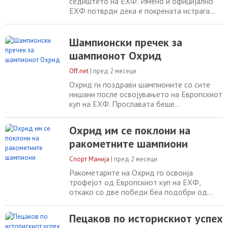
седиштето на ЕХФ. Имено и официјално
ЕХФ потврди дека е покрената истрага
поради расистички навреди на финалето
во Охрид меѓу ГРК Охрид и Татабања во
салата “Билјанини извори“. Да потсетиме
Шампионски пречек за
дека нашиот претставник и во тој меч
шампионот Охрид
беше подобар од унгарскиот тим и го
освои пехарот во ЕХФ Европскиот Куп. А
Off.net
|
пред 2 месеци
еве што се
Охрид ги поздрави шампионите со сите
нишани после освојувањето на Европскиот
куп на ЕХФ. Прославата беше
организирана на градскиот плоштад и
зачинета со огномет и бакљада.
Охрид им се поклони на
ракометните шампиони
Спорт Манија
|
пред 2 месеци
Ракометарите на Охрид го освоија
трофејот од Европскиот куп на ЕХФ,
откако со две победи беа подобри од
унгарска Татабања. По тој повод крај
езерото беше организирана голема
Пецаков по историскиот успех
прослава, а охриѓани им се поклонија на