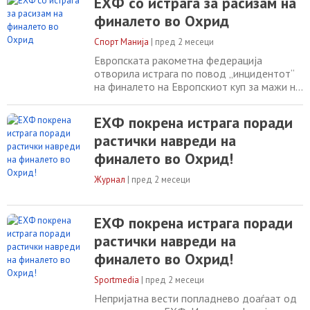
ЕХФ со истрага за расизам на
финалето во Охрид
Спорт Манија
|
пред 2 месеци
Европската ракометна федерација
отворила истрага по повод „инцидентот“
на финалето на Европскиот куп за мажи на
ЕХФ во неделата помеѓу ГРК Охрид и
Татабања, во кој наводно се случиле
ЕХФ покрена истрага поради
расистички навреди од трибините
растички навреди на
насочени кон играчот на Татабања,
Баптист Даматрен. „ЕХФ нагласува дека
финалето во Охрид!
нема место за расизам во европскиот
ракомет и како организација
Журнал
|
пред 2 месеци
ЕХФ покрена истрага поради
растички навреди на
финалето во Охрид!
Sportmedia
|
пред 2 месеци
Непријатна вести попладнево доаѓаат од