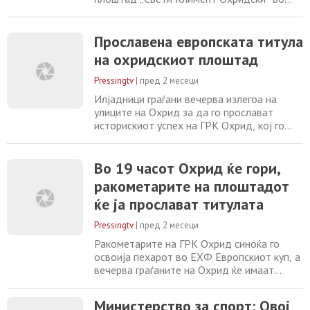
центарот на Орхид, ракометарите на ГРК
„Охрид“, кои синоќа го освоија пехарот во
ЕХФ Европскиот куп, беа поздравени од
Прославена европската титула
граѓаните на Охрид. Ракометарите на
на охридскиот плоштад
Охрид до пехарот во ЕХФ Европскиот куп
стигнаа по двете победи против
Pressingtv
|
пред 2 месеци
унгарската
Илјадници граѓани вечерва излегоа на
улиците на Охрид за да го прослават
историскиот успех на ГРК Охрид, кој го
освои својот прв европски трофеј,
триумфирајќи во финалето на ЕХФ
Европскиот куп против унгарскиот тим
Во 19 часот Охрид ќе гори,
МОЛ Татабања. По победата во
ракометарите на плоштадот
преполната спортска сала „Билјанини
ќе ја прослават титулата
Извори“, ракометарите, стручниот штаб и
клупското раководство беа пречекани
Pressingtv
|
пред 2 месеци
Ракометарите на ГРК Охрид синоќа го
освоија пехарот во ЕХФ Европскиот куп, а
вечерва граѓаните на Охрид ќе имаат
можност да ги поздрават освојувачите на
европскиот пехар. Прославата за
Министерство за спорт: Овој
историскиот клупски успех и голем