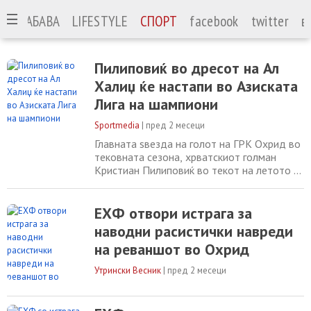
А
ЗАБАВА
LIFESTYLE
СПОРТ
facebook
twitter
в
Пилиповиќ во дресот на Ал
Халиџ ќе настапи во Азиската
Лига на шампиони
Sportmedia
|
пред 2 месеци
Главната ѕвезда на голот на ГРК Охрид во
тековната сезона, хрватскиот голман
Кристиан Пилиповиќ во текот на летото ќе
го носи дресот на екипата на Ал Халиџ од
Саудиска Арабија. Пилиповиќ кој со Охрид
го освоИ ЕХФ Европскиот куп следната
ЕХФ отвори истрага за
сезона ќе го носи дресот на швајцарски
наводни расистички навреди
Криенс, но летово ќе биде дел од
на реваншот во Охрид
саудискиот тим во рамките на Азиската
Лига
Утрински Весник
|
пред 2 месеци