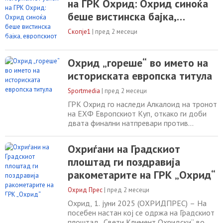
на ГРК Охрид: Охрид синоќа
своите ракометни херои, кои не само што
го освоија првиот европски трофеј, туку
беше вистинска бајка,
ова беше и прва титула воопшто во
европскиот пехар си дојде
историјата на клубот.
Скопје1
|
пред 2 месеци
дома
Охрид „гореше“ во името на
историската европска титула
Sportmedia
|
пред 2 месеци
ГРК Охрид го наследи Алкалоид на тронот
на ЕХФ Европскиот Куп, откако ги доби
двата финални натпревари против
Татабања во ова натпреварување.
Македонскиот тим испиша историја, ја
Охриѓани на Градскиот
освои првата европска титула. Големото
плоштад ги поздравија
славје почна во сала, а главниот спекткл
беше на плоштадот, а таму илјадници
ракометарите на ГРК „Охрид“
охриѓани ги пречекаа своите херои.
Охрид Прес
|
пред 2 месеци
Охрид, 1. јуни 2025 (ОХРИДПРЕС) – На
посебен настан кој се одржа на Градскиот
плоштад „Свети Климент Охридски“ во