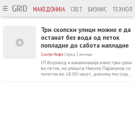
МАКЕДОНИЈА
СВЕТ
БИЗНИС
ТЕХНОЛО
Три скопски улици можно е да
останат без вода од петок
попладне до сабота напладне
Скопје Инфо
|
пред 2 месеци
ЈП Водовод и канализација известува дека
во петок, на улицата Никола Парапунов со
почеток во 18:00 часот, доколку постојат
технички предуслови, ќе се изврши
санација, односно промена на два
затварачи со профил ф 400 и ф 500. Од
таму информираат дека заради
реализација на предвидените активности,
прекин во водоснабдувањето ќе имаат
корисниците од улиците