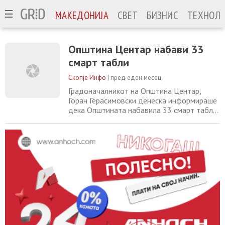
МАКЕДОНИЈА
СВЕТ
БИЗНИС
ТЕХНОЛО
Општина Центар набави 33
смарт табли
Скопје Инфо
|
пред еден месец
Градоначалникот на Општина Центар,
Горан Герасимовски денеска информираше
дека Општината набавила 33 смарт табли.
Тој посочи дека од набавените 33 табли –
3 биле за детските градинки и 30 за
основните училишта. Герасимовски посочи
дека новите наставни помагала ќе
овозможат поинтерактивна настава,
полесно совладување на наставните
содржини и поттикнување