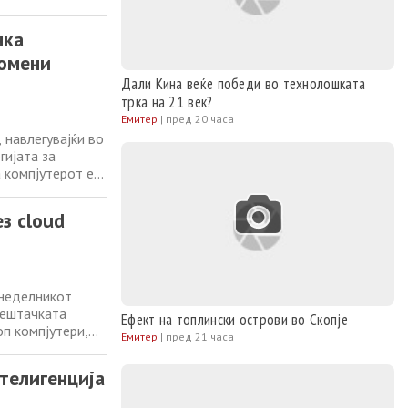
а за есенва, а
 го промени
чка
ромени
Дали Кина веќе победи во технолошката
трка на 21 век?
Емитер
|
пред 20 часа
 навлегувајќи во
гијата за
 компјутерот е
елефонот во она
ектор на
з cloud
онеделникот
вештачката
Ефект на топлински острови во Скопје
оп компјутери,
Емитер
|
пред 21 часа
а за есенва, а
 го промени
нтелигенција