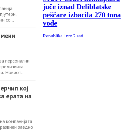
панија
пјутери,
ни со
нсформација на
јата на
омени
 за персонални
 предизвика
ди. Новиот
ните функции со
рисниците. Овој
перчип кој
а ерата на
 на компанијата
 развиен заедно