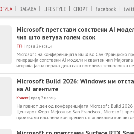
|
|
|
|
|
ОГИЈА
ЗАБАВА
LIFESTYLE
СПОРТ
facebook
twit
Microsoft претстави сопствени AI моде
чип што ветува голем скок
ТРН
|
пред 2 месеци
Microsoft на конференцијата Build во Сан Франциско п
генерација сопствени AI модели и квантен чип Majorana 
испраќа јасна порака дека сака поголема технолошка н
трката за вештачка интелигенција и квантно компјутерс
е MAI-Thinking-1, првиот модел на Microsoft за напред
Microsoft Build 2026: Windows им отст
развиен како сопствен
на AI агентите
Конект
|
пред 2 месеци
На првиот ден од конференцијата Microsoft Build 2026
Центарот Форт Мејсон во San Francisco , Microsoft прет
производи насочени кон премин од апликации кон автон
– од нова Surface опрема и постојано вклучен деловен 
сопствени јазични модели. Воведното излагање на изв
Microsoft го претстави Surface RTX Spa