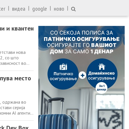
|
|
|
|
ter
видеа
google
ново
ли и квантен
ретстави нова
2, со што
езависност во
тво. Во фокусот
но резонирање,
апува место
 , одржана во
стави серија
омни AI агенти
агент до
ршниот директор
rk Dev Box