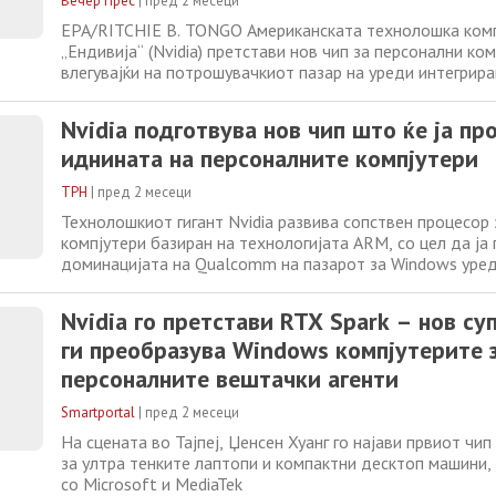
Вечер Прес
|
пред 2 месеци
EPA/RITCHIE B. TONGO Американската технолошка ком
„Ендивија“ (Nvidia) претстави нов чип за персонални ком
влегувајќи на потрошувачкиот пазар на уреди интегрира
технологија на вештачка интелигенција (ВИ). „Оваа тра
компјутерот е исто толку значајна како и трансформаци
Nvidia подготвува нов чип што ќе ја пр
мобилниот телефон во она што денес го знаеме
иднината на персоналните компјутери
ТРН
|
пред 2 месеци
Технолошкиот гигант Nvidia развива сопствен процесор
компјутери базиран на технологијата ARM, со цел да ја
доминацијата на Qualcomm на пазарот за Windows уре
процесор ќе биде дизајниран да ги извршува најнапред
вештачка интелигенција директно на компјутерите на ко
Nvidia го претстави RTX Spark – нов су
стратешки потег на Nvidia,
ги преобразува Windows компјутерите з
персоналните вештачки агенти
Smartportal
|
пред 2 месеци
На сцената во Тајпеј, Џенсен Хуанг го најави првиот чип
за ултра тенките лаптопи и компактни десктоп машини,
со Microsoft и MediaTek