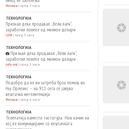
никој не забележа
Мотика
|
пред 3 часа
ТЕХНОЛОГИЈА
Признал дека продавал „бели лаги“,
заработил повеќе од милион долари
USB
|
пред 3 часа
ТЕХНОЛОГИЈА
Признал дека продавал „бели лаги“,
заработил повеќе од милион долари
Info.mk
|
пред 3 часа
ТЕХНОЛОГИЈА
Подобро да не ви затреба брза помош во
Њу Орлеанс – на 911 сега се јавува
вештачка интелигенција
Мотика
|
пред 4 часа
ТЕХНОЛОГИЈА
Телепатија наместо тастатура: Нов начин на
кој ќе комуницираме со вештачката