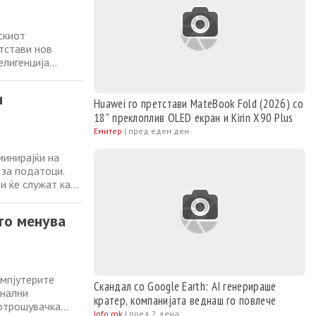
скиот
тстави нов
елигенција
 пренесува
а, а експертите
и
Huawei го претстави MateBook Fold (2026) со
18” преклоплив OLED екран и Kirin X90 Plus
Емитер
|
пред еден ден
минирајќи на
 за податоци.
и ќе служат како
о арена долго
и Apple. За
то менува
омпјутерите
Скандал со Google Earth: AI генерираше
онални
кратер, компанијата веднаш го повлече
потрошувачка
Info.mk
|
пред 2 дена