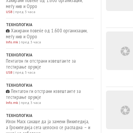
Хакирани повеќе од 1.600 организации,
меѓу нив и Oppo
USB
|
пред 3 часа
ТЕХНОЛОГИЈА
Хакирани повеќе од 1.600 организации,
меѓу нив и Oppo
Info.mk
|
пред 3 часа
ТЕХНОЛОГИЈА
Пентагон ги отстрани извештаите за
тестирање оружје
USB
|
пред 3 часа
ТЕХНОЛОГИЈА
Пентагон ги отстрани извештаите за
тестирање оружје
Info.mk
|
пред 3 часа
ТЕХНОЛОГИЈА
Илон Маск сакаше да ја замени Википедија,
а Грокипедија сега целосно се распадна – и