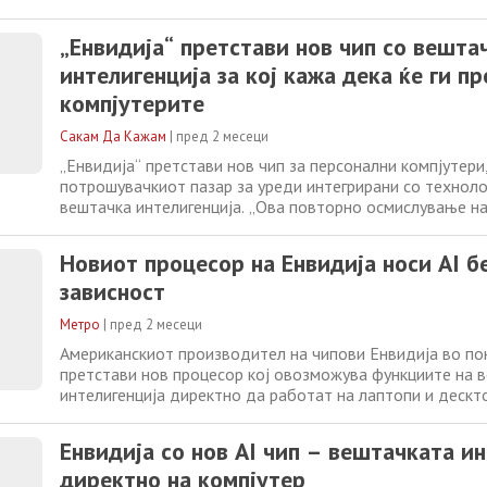
пренесува Ројтерс. Испораката на новиот чип е планиран
експертите оценуваат дека тој би можел значително да
„Енвидија“ претстави нов чип со вешта
начинот на кој корисниците
интелигенција за кој кажа дека ќе ги п
компјутерите
Сакам Да Кажам
|
пред 2 месеци
„Енвидија“ претстави нов чип за персонални компјутери,
потрошувачкиот пазар за уреди интегрирани со техноло
вештачка интелигенција. „Ова повторно осмислување на
голема работа исто како повторното осмислување на т
што сега го знаеме како смартфон“, рече извршниот дир
Новиот процесор на Енвидија носи AI бе
„Енвидија“, Џенсен Хванг,
зависност
Метро
|
пред 2 месеци
Американскиот производител на чипови Енвидија во п
претстави нов процесор кој овозможува функциите на 
интелигенција директно да работат на лаптопи и дескт
пренесува Ројтерс. Испораката на новиот чип е планиран
експертите оценуваат дека тој би можел значително да
Енвидија со нов AI чип – вештачката и
начинот на кој корисниците
директно на компјутер