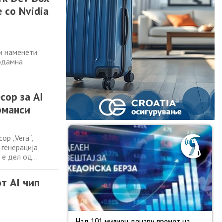
 со Nvidia
и наменети
еодамна
сор за AI
рманси
ор „Vera“,
 генерација
 е дел од
ретставува CPU
 Според
т AI чип