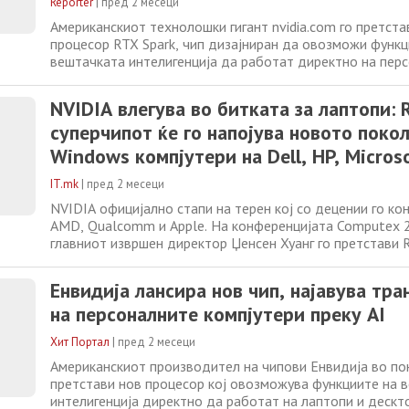
Reporter
|
пред 2 месеци
Американскиот технолошки гигант nvidia.com го претста
процесор RTX Spark, чип дизајниран да овозможи функц
вештачката интелигенција да работат директно на пер
компјутери и лаптопи, без постојана зависност од обла
Најавата беше направена во Тајван, во пресрет на свет
NVIDIA влегува во битката за лаптопи: 
технолошка конференција . Според
суперчипот ќе го напојува новото поко
Windows компјутери на Dell, HP, Micros
четири производители
IT.mk
|
пред 2 месеци
NVIDIA официјално стапи на терен кој со децении го кон
AMD, Qualcomm и Apple. На конференцијата Computex 2
главниот извршен директор Џенсен Хуанг го претстави 
суперчипот, со кој компанијата за прв пат влегува во ул
процесор за Windows лаптопи. Зад овај потег стои стр
Енвидија лансира нов чип, најавува тр
партнерство со Microsoft,
на персоналните компјутери преку AI
Хит Портал
|
пред 2 месеци
Американскиот производител на чипови Енвидија во п
претстави нов процесор кој овозможува функциите на 
интелигенција директно да работат на лаптопи и дескт