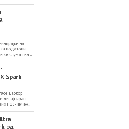
и
а
минирајќи на
 за податоци.
и ќе служат како
о арена долго
и Apple. За
:
TX Spark
face Laptop
 е дизајниран
виот 15-инчен
ите Surface
 за
ltra
rk од