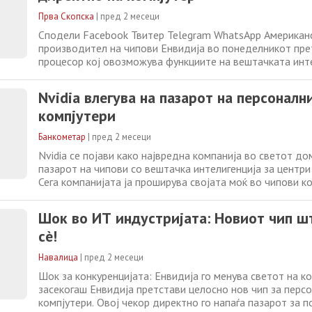
Прва Скопска
|
пред 2 месеци
Сподели Facebook Твитер Telegram WhatsApp Американ
производител на чипови Енвидија во понеделникот пре
процесор кој овозможува функциите на вештачката инт
директно да работат на лаптопи и десктоп компјутери,
Ројтерс. Испораката на новиот чип е планирана за есенв
Nvidia влегува на пазарот на персоналн
оценуваат дека тој би можел значително
компјутери
Банкометар
|
пред 2 месеци
Nvidia се појави како највредна компанија во светот до
пазарот на чипови со вештачка интелигенција за центри
Сега компанијата ја проширува својата моќ во чипови ко
главен процесор за персонални компјутери, влегувајќи в
доминирана од Intel, Advanced Micro Devices, Qualcomm 
Шок во ИТ индустријата: Новиот чип ш
време на воведниот
сè!
Навалица
|
пред 2 месеци
Шок за конкуренцијата: Енвидија го менува светот на к
засекогаш Енвидија претстави целосно нов чип за перс
компјутери. Овој чекор директно го напаѓа пазарот за 