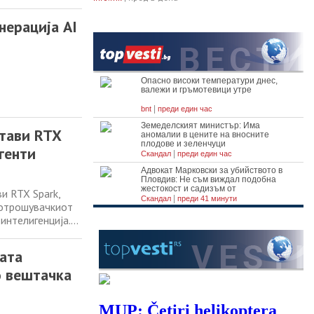
ректно во
нова животна
енерација AI
стави RTX
агенти
и RTX Spark,
 потрошувачкиот
интелигенција.
чајна како и
нес го
ната
о вештачка