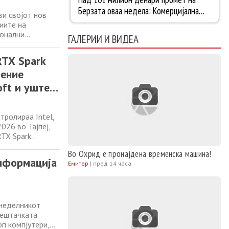
ви својот нов
иите на
сонални
ГАЛЕРИИ И ВИДЕА
к-системите.
ски познатата
RTX Spark
ление
oft и уште
тролираа Intel,
026 во Тајпеј,
RTX Spark
огата на главен
Во Охрид е пронајдена временска машина!
атешко
анформација
Емитер
|
пред 14 часа
онеделникот
вештачката
оп компјутери,