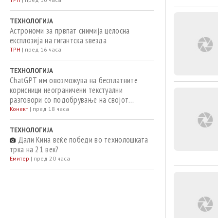
ТЕХНОЛОГИЈА
Астрономи за првпат снимија целосна
експлозија на гигантска ѕвезда
ТРН
|
пред 16 часа
ТЕХНОЛОГИЈА
ChatGPT им овозможува на бесплатните
корисници неограничени текстуални
разговори со подобрување на својот
главен модел
Конект
|
пред 18 часа
ТЕХНОЛОГИЈА
Дали Кина веќе победи во технолошката
трка на 21 век?
Емитер
|
пред 20 часа