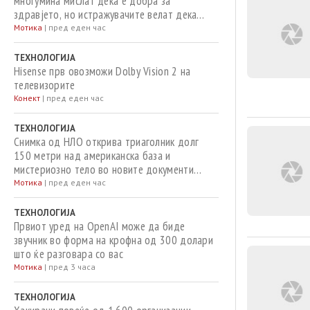
многумина мислат дека е добра за
здравјето, но истражувачите велат дека
помалку од неа може да го продолжи
Мотика
|
пред еден час
животот
ТЕХНОЛОГИЈА
Hisense прв овозможи Dolby Vision 2 на
телевизорите
Конект
|
пред еден час
ТЕХНОЛОГИЈА
Снимка од НЛО открива триаголник долг
150 метри над американска база и
мистериозно тело во новите документи
објавени од Трамп
Мотика
|
пред еден час
ТЕХНОЛОГИЈА
Првиот уред на OpenAI може да биде
звучник во форма на крофна од 300 долари
што ќе разговара со вас
Мотика
|
пред 3 часа
ТЕХНОЛОГИЈА