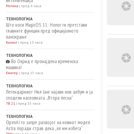
интелигенција
Мотика
|
пред 4 часа
ТЕХНОЛОГИЈА
Што носи MagicOS 11: Honor ги претстави
главните функции пред официјалното
лансирање
Конект
|
пред 13 часа
ТЕХНОЛОГИЈА
Во Охрид е пронајдена временска
машина!
Емитер
|
пред 15 часа
ТЕХНОЛОГИЈА
Легендарниот Нил Јанг најави нов албум и ја
сподели насловната „Втора песна“
ТВ 21
|
пред 15 часа
ТЕХНОЛОГИЈА
OpenAI го запре развојот на новиот модел
Astra поради страв дека „ќе им избега“
ТРН
|
пред 16 часа