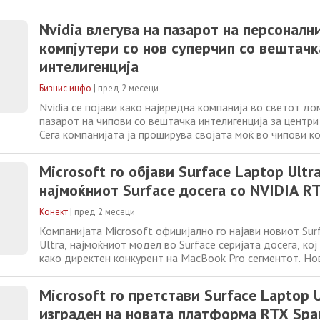
Nvidia влегува на пазарот на персоналн
компјутери со нов суперчип со вештачк
интелигенција
Бизнис инфо
|
пред 2 месеци
Nvidia се појави како највредна компанија во светот до
пазарот на чипови со вештачка интелигенција за центри
Сега компанијата ја проширува својата моќ во чипови ко
главен процесор за персонални компјутери, влегувајќи в
доминирана од Intel, Advanced Micro Devices, Qualcomm 
Microsoft го објави Surface Laptop Ultra
време на воведниот
најмоќниот Surface досега со NVIDIA R
Конект
|
пред 2 месеци
Компанијата Microsoft официјално го најави новиот Sur
Ultra, најмоќниот модел во Surface серијата досега, кој
како директен конкурент на MacBook Pro сегментот. Но
уред ја напушта експерименталната насока на претходн
модели и се позиционира како класичен high-end лаптоп
Microsoft го претстави Surface Laptop U
професионалци. Клучната новина
изграден на новата платформа RTX Spa