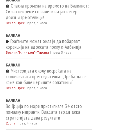
БАЛКАН
Опасна промена на времето на Балканот:
Силно невреме со налети на јак ветер,
дожд и грмотевици!
Вечер Прес
|
пред 3 часа
БАЛКАН
Граѓаните можат онлајн да побараат
корекција на адресата преку е-Албанија
Весник "Илинден" - Тирана
|
пред 3 часа
БАЛКАН
Мистеријата околу несреќата на
словенечката претседателка: „Треба да се
каже кои биле нејзините сопатници“
Вечер Прес
|
пред 3 часа
БАЛКАН
Во Грција по море пристигнале 34 отсто
помалку мигранти, Владата тврди дека
стратегијата дава резултати
Zoom
|
пред 4 часа