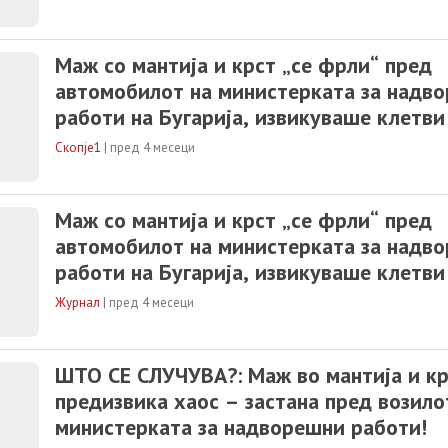
Маж со мантија и крст „се фрли“ пред
автомобилот на министерката за надв
работи на Бугарија, извикуваше клетви
Скопје1
|
пред 4 месеци
Маж со мантија и крст „се фрли“ пред
автомобилот на министерката за надв
работи на Бугарија, извикуваше клетви
објави Скопје1.мк
Журнал
|
пред 4 месеци
ШТО СЕ СЛУЧУВА?: Маж во мантија и к
предизвика хаос – застана пред возило
министерката за надворешни работи!