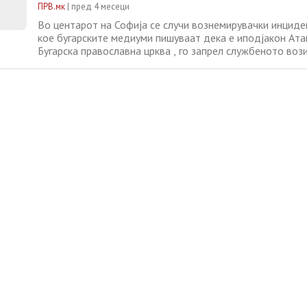
ПРВ.мк
|
пред 4 месеци
Во центарот на Софија се случи вознемирувачки инциден
кое бугарските медиуми пишуваат дека е иподјакон Ат
Бугарска православна црква , го запрел службеното во
Нејнски , министерката за надворешни работи. На виде
социјалните мрежи се гледа свештеникот облечен во ман
рацете,