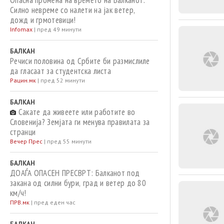
Опасна промена на времето на Балканот:
Силно невреме со налети на јак ветер,
дожд и грмотевици!
Infomax
|
пред 49 минути
БАЛКАН
Речиси половина од Србите би размислиле
да гласаат за студентска листа
Рацин.мк
|
пред 52 минути
БАЛКАН
Сакате да живеете или работите во
Словенија? Земјата ги менува правилата за
странци
Вечер Прес
|
пред 55 минути
БАЛКАН
ДОАЃА ОПАСЕН ПРЕСВРТ: Балканот под
закана од силни бури, град и ветер до 80
км/ч!
ПРВ.мк
|
пред еден час