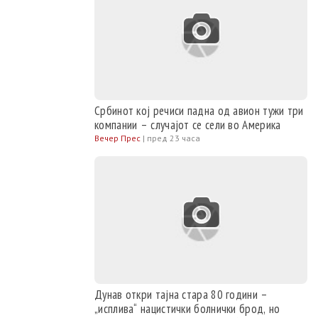
Србинот кој речиси падна од авион тужи три
компании – случајот се сели во Америка
Вечер Прес
|
пред 23 часа
Дунав откри тајна стара 80 години –
„исплива“ нацистички болнички брод, но