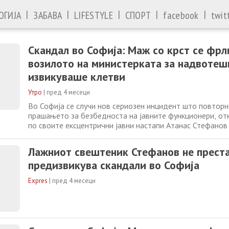
|
|
|
|
|
ОГИЈА
ЗАБАВА
LIFESTYLE
СПОРТ
facebook
twit
Скандал во Софија: Маж со крст се фрл
возилото на министерката за надвотеш
извикуваше клетви
Утро
|
пред 4 месеци
Во Софија се случи нов сериозен инцидент што повторн
прашањето за безбедноста на јавните функционери, от
по своите ексцентрични јавни настапи Атанас Стефанов
драма пред Министерството за надворешни работи. Сте
често се појавува облечен во свештеничка облека и нос
Лажниот свештеник Стефанов не прест
директно пред службеното
предизвикува скандали во Софија
Expres
|
пред 4 месеци