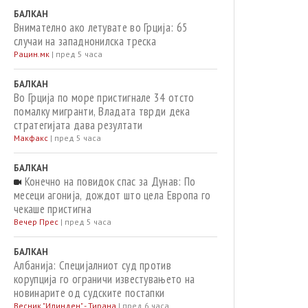
БАЛКАН
Внимателно ако летувате во Грција: 65
случаи на западнонилска треска
Рацин.мк
|
пред 5 часа
БАЛКАН
Во Грција по море пристигнале 34 отсто
помалку мигранти, Владата тврди дека
стратегијата дава резултати
Макфакс
|
пред 5 часа
БАЛКАН
Конечно на повидок спас за Дунав: По
месеци агонија, дождот што цела Европа го
чекаше пристигна
Вечер Прес
|
пред 5 часа
БАЛКАН
Албанија: Специјалниот суд против
корупција го ограничи известувањето на
новинарите од судските постапки
Весник "Илинден" - Тирана
|
пред 6 часа