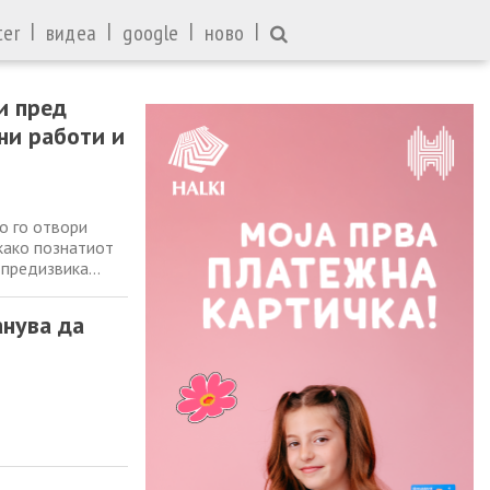
|
|
|
|
ter
видеа
google
ново
и пред
ни работи и
о го отвори
како познатиот
 предизвика
фанов, кој
и крст, застанал
анува да