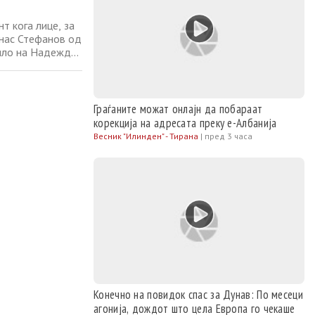
т кога лице, за
анас Стефанов од
зило на Надежда
ата споделени на
тија, со крст во
Граѓаните можат онлајн да побараат
корекција на адресата преку е-Албанија
Весник "Илинден" - Тирана
|
пред 3 часа
Конечно на повидок спас за Дунав: По месеци
агонија, дождот што цела Европа го чекаше