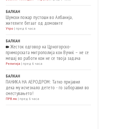
БАЛКАН
Шумски пожар пустоши во Албанија,
жителите бегаат од домовите
Утро
|
пред 6 часа
БАЛКАН
Жесток одговор на Црногорско-
приморската митрополија кон Вучиќ – не се
мешај во работи кои не се твоја задача
Религија
|
пред 6 часа
БАЛКАН
ПАНИКА НА АЕРОДРОМ: Татко пријавил
дека му исчезнало детето - го заборавил во
сместувањето!
ПРВ.мк
|
пред 6 часа