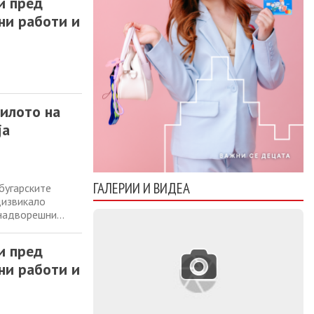
и пред
ни работи и
зилото на
ја
ГАЛЕРИИ И ВИДЕА
бугарските
дизвикало
 надворешни
вено на
д возилото и го
и пред
ни работи и