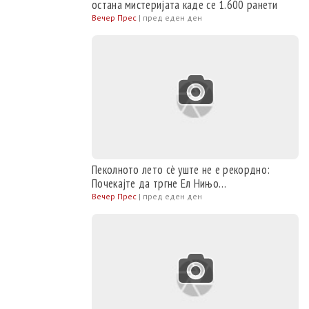
остана мистеријата каде се 1.600 ранети
Вечер Прес
|
пред еден ден
Пеколното лето сè уште не е рекордно:
Почекајте да тргне Ел Нињо…
Вечер Прес
|
пред еден ден