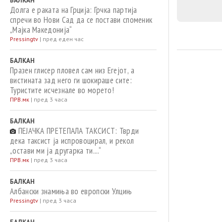
БАЛКАН
Долга е раката на Грција: Грчка партија
спречи во Нови Сад да се постави споменик
„Мајка Македонија“
Pressingtv
|
пред еден час
БАЛКАН
Празен глисер пловел сам низ Егејот, а
вистината зад него ги шокираше сите:
Туристите исчезнале во морето!
ПРВ.мк
|
пред 3 часа
БАЛКАН
ПЕЈАЧКА ПРЕТЕПАЛА ТАКСИСТ: Тврди
дека таксист ја испровоцирал, и рекол
„остави ми ја другарка ти....“
ПРВ.мк
|
пред 3 часа
БАЛКАН
Aлбански знамиња во европски Улцињ
Pressingtv
|
пред 3 часа