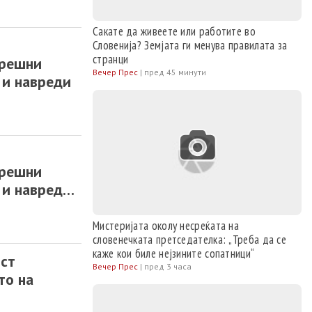
Сакате да живеете или работите во
Словенија? Земјата ги менува правилата за
странци
орешни
Вечер Прес
|
пред 45 минути
 и навреди
орешни
 и навреди
Мистеријата околу несреќата на
словенечката претседателка: „Треба да се
каже кои биле нејзините сопатници“
рст
Вечер Прес
|
пред 3 часа
то на