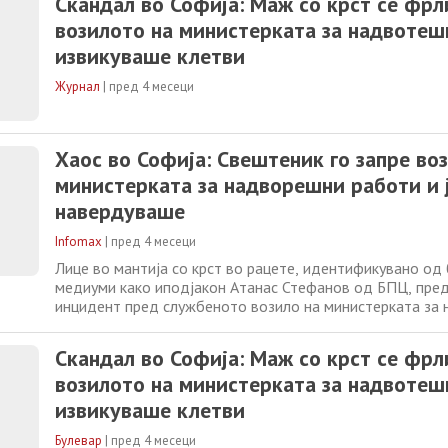
Скандал во Софија: Маж со крст се фрл
возилото на министерката за надвотеш
извикуваше клетви
Журнал
|
пред 4 месеци
Хаос во Софија: Свештеник го запре во
министерката за надворешни работи и 
навердуваше
Infomax
|
пред 4 месеци
Лице во мантија со крст во рацете, идентификувано од 
медиуми како иподјакон Атанас Стефанов од БПЦ, пре
инцидент пред службеното возило на министерката за
работи на Бугарија, Надежда Нејнски. На видеото обја
социјалните мрежи се гледа свештеникот како стои пре
Скандал во Софија: Маж со крст се фрл
спречува неговото движење. Според бугарските
возилото на министерката за надвотеш
извикуваше клетви
Булевар
|
пред 4 месеци