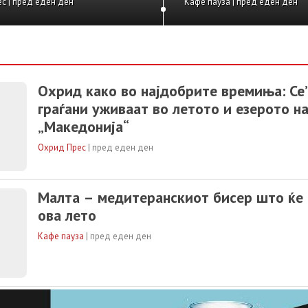
донија“
с | пред еден ден
Кафе пауза | пред еден ден
Охрид како во најдобрите времиња: Се’
граѓани уживаат во летото и езерото на
„Македонија“
Охрид Прес
|
пред еден ден
Малта – медитеранскиот бисер што ќе 
ова лето
Кафе пауза
|
пред еден ден