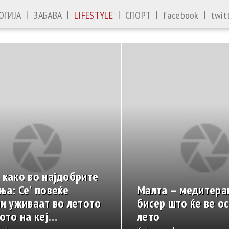
|
|
|
|
|
ОГИЈА
ЗАБАВА
LIFESTYLE
СПОРТ
facebook
twit
 како во најдобрите
ња: Се’ повеќе
Малта – медитера
ни уживаат во летото
бисер што ќе ве о
ото на кеј
лето