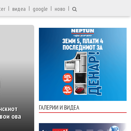
|
|
|
|
ter
видеа
google
ново
ГАЛЕРИИ И ВИДЕА
нскиот
свои ова