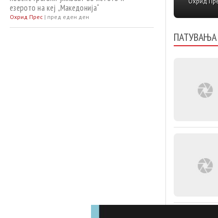
„Маке
Охрид Пре
езерото на кеј „Македонија“
Охрид Прес
|
пред еден ден
ПАТУВАЊА