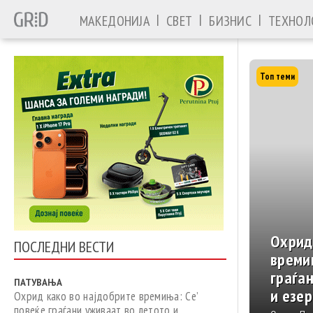
|
|
|
МАКЕДОНИЈА
СВЕТ
БИЗНИС
ТЕХНОЛ
Топ теми
Охрид
ПОСЛЕДНИ ВЕСТИ
времи
граѓа
ПАТУВАЊА
и езер
Охрид како во најдобрите времиња: Се’
повеќе граѓани уживаат во летото и