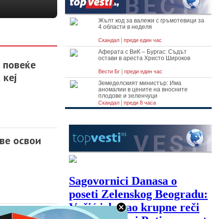
 повеќе
 кеј
ве освои