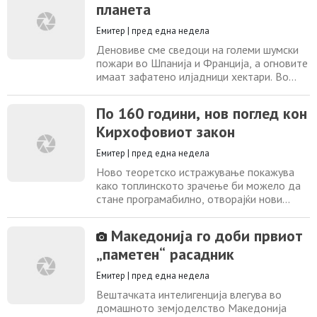
ноќното небо. Иако видлива со голо око и
планета
предмет на безброј набљудувања, дури
сега, по речиси сто години претпоставки,
Емитер
|
пред една недела
научниците
Деновиве сме сведоци на големи шумски
пожари во Шпанија и Франција, а огновите
имаат зафатено илјадници хектари. Во
Франција пожарите стигнале на околу 15
км од градот Бордо и заради опасноста
По 160 години, нов поглед кон
по луѓето евакуирани се околу 220 000
Кирхофовиот закон
жители. Интензивните пожари создале
феномен на пламени облаци кои во чадот
Емитер
|
пред една недела
носат и зажарени честички, а носени од
силен
Ново теоретско истражување покажува
како топлинското зрачење би можело да
стане програмабилно, отворајќи нови
можности за електрониката, фотониката и
енергетиката Претставете си компјутерски
Македонија го доби првиот
чип кој не само што обработува
„паметен“ расадник
информации, туку и сам одлучува каде ќе
го насочи вишокот топлина. Или
Емитер
|
пред една недела
инфрацрвен сензор што може по потреба
да го менува начинот
Вештачката интелигенција влегува во
домашното земјоделство Македонија