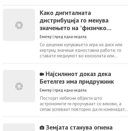
станица пред Сонцето. Од настанот има
неколку убави фотографии и одлична
Како дигиталната
сторија. Рубрика: Астрономија и
дистрибуција го менува
астронаутика Соработник: Скопско
Астрономско Друштво Датум: Недела, 2
значењето на 'физичко
Август, 2026 - 21:15 Image: Транзитот на
издание'
МВС пред Сонцето набљудуван
Емитер
|
пред една недела
Со децении купувањето игра на диск или
кертриџ значеше едноставна работа: го
ставате медиумот во конзолата или
компјутерот, ја инсталирате играта и
можете да ја играте без дополнителни
услови. Денес, сè почесто тоа веќе не
Најсилниот доказ дека
важи. Иако на полиците сè уште се
Бетелгез има придружник
продаваат „физички“ изданија, многу од
нив содржат само дел од играта – или, во
Емитер
|
пред една недела
некои случаи,
Постојат небесни објекти што
астрономите ги проучуваат со векови, а
сепак успеваат повторно да ги изненадат.
Таков објект е и Бетелгез – впечатлив
црвен суперџин во соѕвездието Орион и
една од најпрепознатливите ѕвезди на
Земјата станува огнена