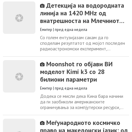
Тома Манески. Станува збор за обемно
Детекција на водородната
дело што ги обединува размислувањата на
линија на 1420 MHz од
авторот за психологијата, самосвеста и
личниот развој, надополнети со практични
внатрешноста на Млечниот
вежби и методи кои, според неговиот
Пат
концепт,
Емитер
|
пред една недела
Со голем ентузијазам сакам да го
споделам резултатот од мојот последен
радиоастрономски експеримент,
најверојатно првиот успешен обид во
Македонија за сопствена детекција и
Moonshot го објави ВИ
калибрација на галактичката водородна
моделот Kimi k3 со 28
линија на фреквенција околу 1420 MHz,
односно бранова должина од 21 cm.
билиони параметри
Рубрика: Астрономија и астронаутика
Соработник: Дејан Трајковски Датум:
Емитер
|
пред една недела
Додека се мисли дека Кина бара начини
да ги заобиколи американските
ограничувања за компјутерски ресурси,
кинеската компанија Moonshot AI го
претстави досега најголемиот модел со
Меѓународното космичко
отворени тежини. Со 2,8 билиони
право на македонски јазик: од
параметри моделот Kimi K3 го надмина и