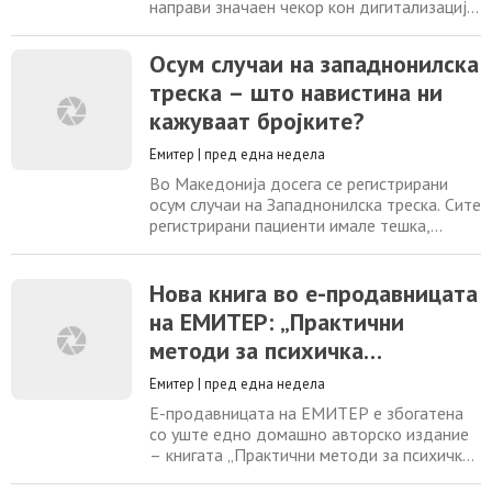
направи значаен чекор кон дигитализација
на земјоделството со развојот и
имплементацијата на SMART Nursery –
Oсум случаи на западнонилска
првиот паметен расадник и аналитичко-
треска – што навистина ни
истражувачки центар од ваков вид во
земјата. Проектот претставува спој на
кажуваат бројките?
современи дигитални технологии,
вештачка интелигенција и паметни
Емитер
|
пред една недела
Во Македонија досега се регистрирани
осум случаи на Западнонилска треска. Сите
регистрирани пациенти имале тешка,
невроинвазивна форма на болеста, со
зафаќање на централниот нервен систем.
Оваа информација заслужува малку
Нова книга во е-продавницата
подлабоко епидемиолошко разгледување.
на ЕМИТЕР: „Практични
Рубрика: Медицина Соработник: Драган
методи за психичка
Даниловски Датум: Среда, 29 Јули, 2026 -
14:45 Image:
самоодбрана“
Емитер
|
пред една недела
Е-продавницата на ЕМИТЕР е збогатена
со уште едно домашно авторско издание
– книгата „Практични методи за психичка
самоодбрана“ од дипломираниот инженер