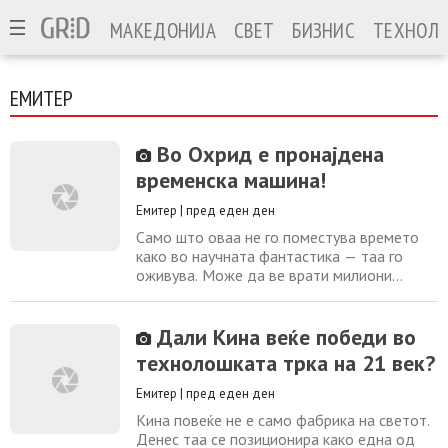
МАКЕДОНИЈА
СВЕТ
БИЗНИС
ТЕХНОЛО
ЕМИТЕР
Во Охрид е пронајдена
временска машина!
Емитер
|
пред еден ден
Само што оваа не го поместува времето
како во научната фантастика — таа го
оживува. Може да ве врати милиони
години наназад, да ве прошета низ Охрид
кој повеќе не постои, да ви овозможи да
разговарате со луѓе кои одамна не се меѓу
Дали Кина веќе победи во
нас, да влезете во исчезнати храмови и
технолошката трка на 21 век?
светилишта, да ги слушнете приказните на
Охридското Езеро и, на крајот од
Емитер
|
пред еден ден
патувањето,
Кина повеќе не е само фабрика на светот.
Денес таа се позиционира како една од