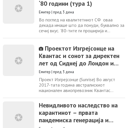
‘80 години (тура 1)
сегментот, но добива помоќен процесор,
подобрен механизам за преклопување и
Емитер
|
пред 3 дена
нови софтверски можности. Рубрика:
Информатика
Во поглед на квалитетниот СФ оваа
декада имаше што да понуди, буквално за
сечиј вкус. ’80-тите ги проширија и
надградија серијалите на Ѕвездени патеки
(Star Trek), Војна на ѕвездите (Star Wars) и
Лудиот Макс (Mad Max), а донесоа и
Проектот Изгрејсонце на
мноштво незаборавни сај-фај класици –
Квантас и сонот за директен
Вонземјанинот (E.T.), Гремлини (Gremlins),
лет од Сиднеј до Лондон и
Летот на навигаторот (Flight Of The
Naigator),
Њуjорк
Емитер
|
пред 3 дена
Проект Изгрејсонце (Sunrise) Во август
2017-тата година австралискиот
национален авиопревозник Квантас
(Qantas Airways Limited) започна со
амбициозен проект за директен лет од
Невидливото наследство на
австралискиот источен брег до
карантинот – првата
најпосакуваните светски дестинации
Лондон, Њуjорк, Париз, Кејптаун и Рио де
пандемиска генерација и
Женеиро. Во октомври 2019-тата година,
развојот на детскиот мозок