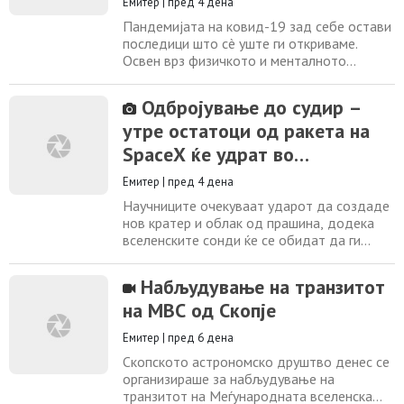
проектот се насочи кон само две
Емитер
|
пред 4 дена
Пандемијата на ковид-19 зад себе остави
последици што сè уште ги откриваме.
Освен врз физичкото и менталното
здравје на возрасните, ограничувањата и
изолациите низ кои поминавме сите во
Одбројување до судир –
годините 2020-2021 се чини дека
утре остатоци од ракета на
оставиле трага и врз генерацијата што
тогаш штотуку доаѓаше на свет. Рубрика:
SpaceX ќе удрат во
Психологија Датум: Вторник, 4 Август,
Месечината
2026 - 18:15 Image:
Емитер
|
пред 4 дена
Научниците очекуваат ударот да создаде
нов кратер и облак од прашина, додека
вселенските сонди ќе се обидат да ги
документираат последиците. Утре, 5
август 2026 година, Месечината ќе биде
Набљудување на транзитот
сведок на необичен настан. Горниот
на МВС од Скопје
степен од ракетата Falcon 9 на
компанијата SpaceX , кој повеќе од една
Емитер
|
пред 6 дена
година неконтролирано патува низ
просторот помеѓу Земјата
Скопското астрономско друштво денес се
организираше за набљудување на
транзитот на Меѓународната вселенска