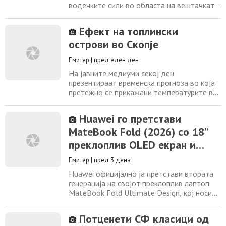
водечките сили во областа на вештачката
интелигенција, истражувањата и развојот
на напредни технологии. Патување низ
Ефект на топлински
кинеските мегаградови Шенжен, Донггуан
острови во Скопје
и Чонгчинг покажува како земјата гради
технолошки екосистем што има амбиција
Емитер
|
пред еден ден
да ја постави на самиот светски врв.
Рубрика:
На јавните медиуми секој ден
презентираат временска прогноза во која
претежно се прикажани температурите во
градовите според Управата за
хидрометеоролошки работи (УХМР). Во
Huawei го претстави
овие жешки денови за Скопје се прикажува
MateBook Fold (2026) со 18”
максимална дневна температура од 40 о
С, но дали вредноста на оваа температура
преклоплив OLED екран и
е веродостојна за целиот град? Мене
Kirin X90 Plus
особено ме интересира
Емитер
|
пред 3 дена
Huawei официјално ја претстави втората
генерација на својот преклоплив лаптоп
MateBook Fold Ultimate Design, кој носи
неколку значајни подобрувања во однос
на моделот од минатата година. Новиот
Потценети СФ класици од
уред останува фокусиран на премиум