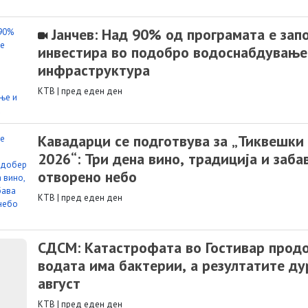
Јанчев: Над 90% од програмата е запо
инвестира во подобро водоснабдување
инфраструктура
КТВ
|
пред еден ден
Кавадарци се подготвува за „Тиквешки
2026“: Три дена вино, традиција и заба
отворено небо
КТВ
|
пред еден ден
СДСМ: Катастрофата во Гостивар прод
водата има бактерии, а резултатите ду
август
КТВ
|
пред еден ден