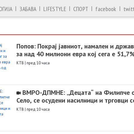
|
|
|
|
|
ОГИЈА
ЗАБАВА
LIFESTYLE
СПОРТ
facebook
twit
Попов: Покрај јавниот, намален и држа
за над 40 милиони евра кој сега е 51,
КТВ
|
пред 10 часа
ВМРО-ДПМНЕ: „Децата“ на Филипче 
Село, се осудени насилници и трговци с
КТВ
|
пред 10 часа