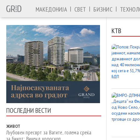
|
|
|
МАКЕДОНИЈА
СВЕТ
БИЗНИС
ТЕХНОЛ
КТВ
ПОСЛЕДНИ ВЕСТИ
ЖИВОТ
Љубовен пресврт за Вагите, голема среќа
за Бикот: Викенд хороскоп