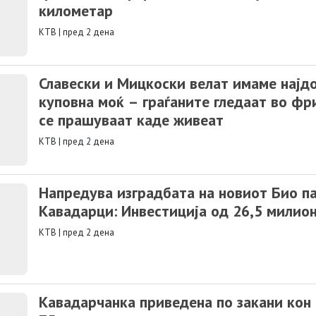
километар
КТВ
|
пред 2 дена
Славески и Мицкоски велат имаме најд
куповна моќ – граѓаните гледаат во ф
се прашуваат каде живеат
КТВ
|
пред 2 дена
Напредува изградбата на новиот Био па
Кавадарци: Инвестиција од 26,5 милио
КТВ
|
пред 2 дена
Кавадарчанка приведена по закани кон 