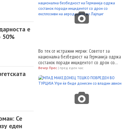
дарноста е
о 50%
Во тек се истражни мерки: Советот за
национална безбедност на Германија одржа
состанок поради инцидентот со дрон со
експлозиви на аеродромот во Лајпциг
Вечер Прес
|
пред еден час
ргетската
оман: Се
изу еден