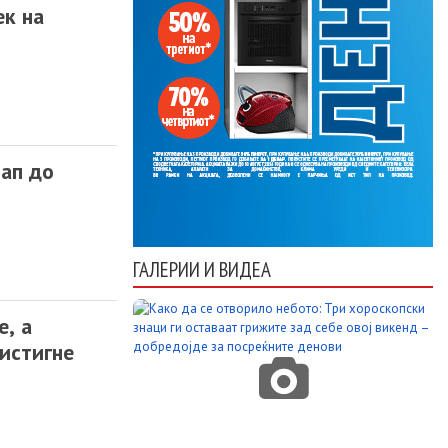
ек на
ап до
ГАЛЕРИИ И ВИДЕА
е, а
ристигне