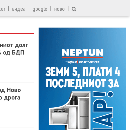
|
|
|
|
ter
видеа
google
ново
вниот долг
7% од БДП
од Ново
о дрога