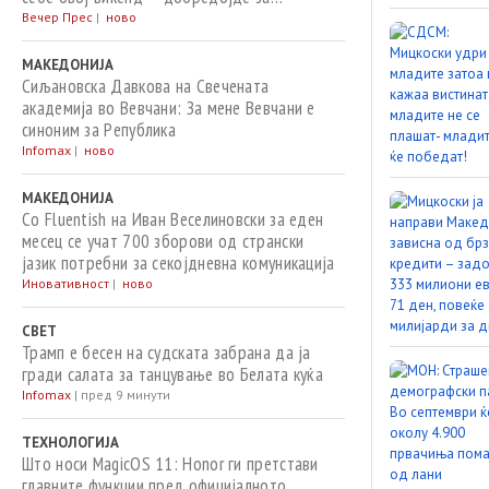
посреќните денови
Вечер Прес
|
ново
МАКЕДОНИЈА
Сиљановска Давкова на Свечената
академија во Вевчани: За мене Вевчани е
синоним за Република
Infomax
|
ново
МАКЕДОНИЈА
Со Fluentish на Иван Веселиновски за еден
месец се учат 700 зборови од странски
јазик потребни за секојдневна комуникација
Иновативност
|
ново
СВЕТ
Трамп е бесен на судската забрана да ја
гради салата за танцување во Белата куќа
Infomax
|
пред 9 минути
ТЕХНОЛОГИЈА
Што носи MagicOS 11: Honor ги претстави
главните функции пред официјалното