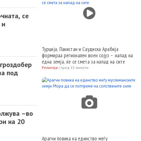
чната, се
 и
Турција, Пакистан и Саудиска Арабија
формираа регионален воен сојуз – напад на
една земја, ќе се смета за напад на сите
 гроздобер
Религија
|
пред 15 минути
ва под
олжува –во
ри на 20
Арагчи повика на единство меѓу