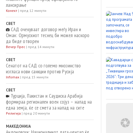
лансирање
Конект
|
пред 12 минути
СВЕТ
САД очекуваат договор меѓу Иран и
Оман: Ормускиот теснец би можел наскоро
да биде отворен
Вечер Прес
|
пред 14 минути
СВЕТ
Сенатот на САД со големо мнозинство
изгласа нови санкции против Русија
Infomax
|
пред 15 минути
СВЕТ
Турција, Пакистан и Саудиска Арабија
формираа регионален воен сојуз – напад на
една земја, ќе се смета за напад на сите
Религија
|
пред 20 минути
МАКЕДОНИЈА
Андоновски: Националниот дата-центар ќе