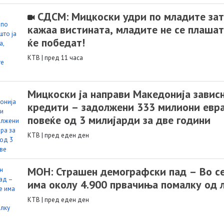
СДСМ: Мицкоски удри по младите зат
кажаа вистината, младите не се плашат
ќе победат!
КТВ
|
пред 11 часа
Мицкоски ја направи Македонија завис
кредити – задолжени 333 милиони евра 
повеќе од 3 милијарди за две години
КТВ
|
пред еден ден
МОН: Страшен демографски пад – Во с
има околу 4.900 првачиња помалку од 
КТВ
|
пред еден ден