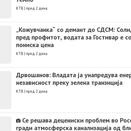
КТВ
|
пред 2 дена
„Кожувчанка“ со демант до СДСМ: Соли
пред профитот, водата за Гостивар е с
пониска цена
КТВ
|
пред 2 дена
Дрвошанов: Владата ја унапредува ене
независност преку зелена транзиција
КТВ
|
пред 2 дена
Се решава децениски проблем во Рос
гради атмосферска канализација од бл