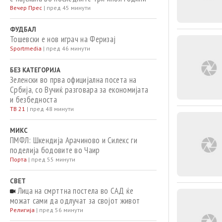
Вечер Прес
|
пред 45 минути
ФУДБАЛ
Тошевски е нов играч на Феризај
Sportmedia
|
пред 46 минути
БЕЗ КАТЕГОРИЈА
Зеленски во прва официјална посета на
Србија, со Вучиќ разговара за економијата
и безбедноста
ТВ 21
|
пред 48 минути
МИКС
ПМФЛ: Шкендија Арачиново и Силекс ги
поделија бодовите во Чаир
Порта
|
пред 55 минути
СВЕТ
Лица на смрттна постела во САД ќе
можат сами да одлучат за својот живот
Религија
|
пред 56 минути