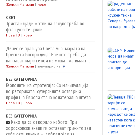
Женски Магазин
|
ново
СВЕТ
Триста илјади жртви на злоупотреба во
француските цркви
Нова ТВ
|
ново
Денес се празнува Света Ана, мајката на
Пресвета Богородица: Еве што треба да
направат мајките кои не можат да имаат
деца
Женски Магазин
|
популарно на
БЕЗ КАТЕГОРИЈА
Геополитичка стратегија: Со манипулација
во реториката, суперсилите остварија
профит, а Европа стана колатерална штета
Нова ТВ
|
ново
БЕЗ КАТЕГОРИЈА
Како да се отворило небото: Три
хороскопски знаци ги оставаат грижите зад
себе овој викенд – добредојде за