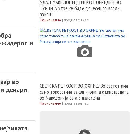
МЛАД МАКЕДОНЕЦ ТЕШКО ПОВРЕДЕН ВО
ТУРЦИЈА Утре ќе биде донесен со владин
авион
Национално
|
пред еден час
обра
рижидерот и
зар во
СВЕТСКА РЕТКОСТ ВО ОХРИД Во светот има
ни денари
само триесетина вакви икони, а единствената
во Македонија сега е изложена
Национално
|
пред еден час
нејзината