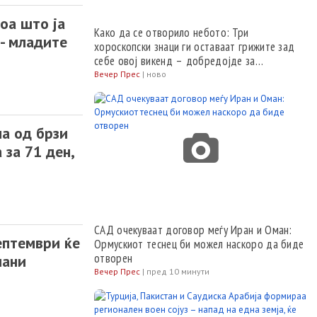
оа што ја
Како да се отворило небото: Три
- младите
хороскопски знаци ги оставаат грижите зад
себе овој викенд – добредојде за
посреќните денови
Вечер Прес
|
ново
на од брзи
за 71 ден,
САД очекуваат договор меѓу Иран и Оман:
ептември ќе
Ормускиот теснец би можел наскоро да биде
отворен
лани
Вечер Прес
|
пред 10 минути