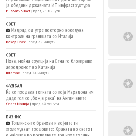
ја обедини државната ИТ инфраструктура
Иновативност
|
пред 21 минути
СВЕТ
Мадрид од утре повторно воведува
контроли на границата со Италија
Вечер Прес
|
пред 29 минути
СВЕТ
Нова, моќна ерупција на Етна го блокираше
аеродромот во Катанија
Infomax
|
пред 34 минути
ФУДБАЛ
Ќе се продава топката со која Марадона им
даде гол со „божја рака“ на Англичаните
Спорт Манија
|
пред 40 минути
БИЗНИС
Топлинските бранови и војните ги
зголемуваат трошоците: Храната во светот
е најскапа во последните три ипол години