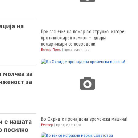
ација на
При гаснење на пожар во струшко, изгоре
противпожарен камион – двајца
пожарникари се повредени
Вечер Прес
|
пред еден час
 молчеа за
риженост за
Во Охрид е пронајдена временска машина!
и е нашата
Емитер
|
пред еден час
о посилно