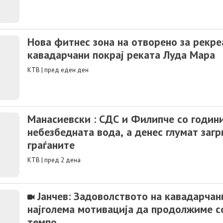
Нова фитнес зона на отворено за рекре
кавадарчани покрај реката Луда Мара
КТВ
|
пред еден ден
Манасиевски : СДС и Филипче со години
небезбедната вода, а денес глумат заг
граѓаните
КТВ
|
пред 2 дена
Јанчев: Задоволството на кавадарчан
најголема мотивација да продолжиме с
темпо