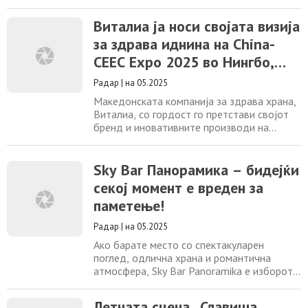
жени на 24.5.2025 (сабота) од 12:00 до
18:00 во салата Борис Трајковски во
Виталиа ја носи својата визија
Скопје. На настанот присуствуваа
за здрава иднина на China-
илјадници девојки и жени од целата
држава, кои трпеливо и со видлива
CEEC Expo 2025 во Нингбо,
возбуда чекаа во редици за да ги искусат
Кина
многубројните активности
Радар
|
на 05.2025
Македонската компанија за здрава храна,
Виталиа, со гордост го претстави својот
бренд и иновативните производи на
четвртото издание на China-CEEC Expo &
International Consumer Goods Fair, што се
одржува од 22 до 25 мај 2025 година во
Sky Bar Панорамика – бидејќи
Нингбо, Кина. Овој престижен саем,
секој момент е вреден за
организиран од кинеското Министерство
паметење!
за трговија и партнери од ЦИЕ регионот,
претставува
Радар
|
на 05.2025
Ако барате место со спектакуларен
поглед, одлична храна и романтична
атмосфера, Sky Bar Panoramika е изборот!
Сместен на кровот на хотелот Panoramika,
овој ресторан нуди спектакуларен
Летната сцена „Славиша