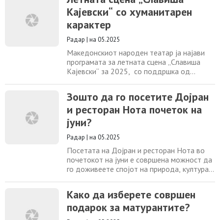
панорамски поглед на градот, создавајќи
Кајевски“ со хуманитарен
романтична и елегантна атмосфера.
Гостите често го опишуваат како ресторан
карактер
кој овозможува “задоволство за сите
сетила” – место
Радар
|
на 05.2025
Македонскиот народен театар ја најави
програмата за летната сцена „Славиша
Кајевски“ за 2025, со поддршка од
Македонски Телеком. Оваа година, под
слоганот „Млади за млади“, фестивалот
Зошто да го посетите Дојран
ќе биде насочен кон концертни настани на
и ресторан Нота почеток на
македонски изведувачи и ќе има
хуманитарен карактер. На 12 јуни, со
јуни?
настап на скопскиот бенд Funkshui и
артистката Speysd,
Радар
|
на 05.2025
Посетата на Дојран и ресторан Нота во
почетокот на јуни е совршена можност да
го доживеете спојот на природа, култура и
гастрономија – пред главниот летен
метеж, кога местото уште зрачи со мир и
Како да изберете совршен
автентичност. Во почеток на јуни, Дојран
подарок за матурантите?
сè уште не е преполн со туристи. Можете
да уживате во тишината, прошетки покрај