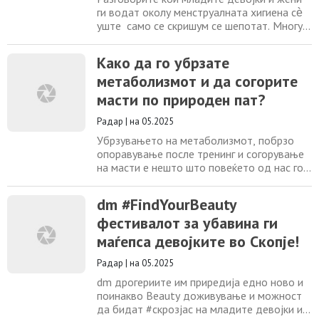
ги водат околу менструалната хигиена сѐ
уште само се скришум се шепотат. Многу
девојки се срамат да кажат дека се во
„оние денови во месецот”, а голем дел од
Како да го убрзате
нив дури и ги кријат своите влошки и
метаболизмот и да согорите
тампони во своите чанти и несесери, или
ги прикриваат со други производи кога се
масти по природен пат?
на каса во маркет. Зошто срамот околу
Радар
|
на 05.2025
Убрзувањето на метаболизмот, побрзо
опоравување после тренинг и согорување
на масти e нешто што повеќето од нас го
посакуваме! За да тоа се случи треба да
комбинираме здрава исхрана и умерена
dm #FindYourBeauty
физичка активност. Исхрана богата со
фестивалот за убавина ги
протеини, чести мали оброци, повеќе
вода, зачинета исхрана е опција а тоа
маѓепса девојките во Скопје!
може да се постигне и со помош на BCAA!
Што се
Радар
|
на 05.2025
dm дрогериите им приредија едно ново и
поинакво Beauty доживување и можност
да бидат #скрозјас на младите девојки и