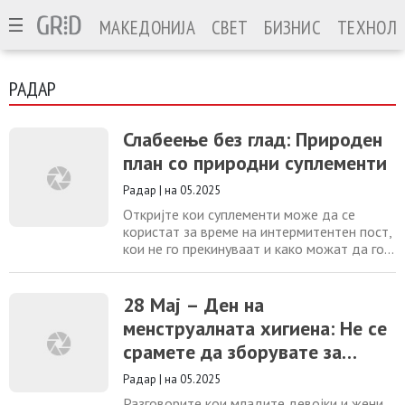
МАКЕДОНИЈА
СВЕТ
БИЗНИС
ТЕХНОЛО
РАДАР
Слабеење без глад: Природен
план со природни суплементи
Радар
|
на 05.2025
Откријте кои суплементи може да се
користат за време на интермитентен пост,
кои не го прекинуваат и како можат да го
засилат ефектот на слабеење и енергија –
природно, без глад и стрес. Ако сте меѓу
оние кои се интересираат за повремен
28 Мај – Ден на
пост, но не сакате да се чувствувате
менструалната хигиена: Не се
исцрпено, гладно или демотивирано – вие
срамете да зборувате за
не сте сами. Многу луѓе се откажуваат
„оние денови во месецот “!
Радар
|
на 05.2025
Разговорите кои младите девојки и жени