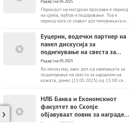
Радар
|
на 05.2025
езерото и вистински да се поврзете
Периодот на матурски прослави е период
на среќа, љубов и подарување. Тоа е
период кога се слават достигнувањата и
животните пресвртници во животот. Токму
затоа, овој период е совршен за да им
Еуцерин, водечки партнер на
покажете на најблиските колку ви значат
панел дискусија за
со подарување внимателно избран
подарок што ќе го паметат засекогаш. Во
подигнување на свеста за
екот на сезоната на матурски прослави,
карцином на кожата
често се
Радар
|
на 05.2025
Во месец мај, како дел од кампањата за
подигнување на свеста за карцином на
кожата, денес (21.05.2025) од 15:00 се
одржува панел дискусија каде што видни
дерматолози, фармацевти и медицински
специјалисти дискутираат за еден од
НЛБ Банка и Економскиот
најагресивните облици на карциномот-
факултет во Скопјe
›
меланомот. Меланомот е заболување на
објавуваат повик за награден
кожата кое бележи растечки тренд во
последните години,
хакатон за студенти
Радар
|
на 05.2025
НЛБ Банка во соработка со Економскиот